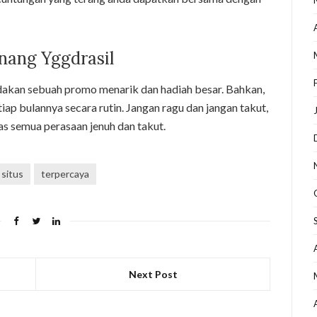
nang Yggdrasil
akan sebuah promo menarik dan hadiah besar. Bahkan,
etiap bulannya secara rutin. Jangan ragu dan jangan takut,
 semua perasaan jenuh dan takut.
situs
terpercaya
Next Post