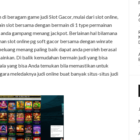
 di beragam game judi Slot Gacor, mulai dari slot online,
 Main slot bersama dengan bermain di 1 type permainan
t anda gampang menang jackpot. Berlainan hal bilamana
nan slot online pg soft gacor bersama dengan winrate
peluang menang paling baik dapat anda peroleh berasal
ainkan. Di balik kemudahan bermain judi yang bisa
ala yang bisa Anda temukan bila memastikan untuk
-gara meledaknya judi online buat banyak situs-situs judi