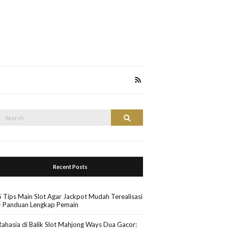
Search
Search
or:
Recent Posts
5 Tips Main Slot Agar Jackpot Mudah Terealisasi
– Panduan Lengkap Pemain
Rahasia di Balik Slot Mahjong Ways Dua Gacor: