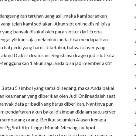
elangsungkan taruhan uang asli, maka kami sarankan
ng telah kami sediakan. Akun slot online disini, bisa
yang banyak disukai oleh para slotter dari Eropa.
engasyikkan saja, melainkan anda bisa mendapatkan
 hal perlu yang harus diketahui, bahwa player yang
n ID aktif di situs ini. Registrasi di agen judi slot kita
 Menggunakan 1 akun saja, anda bisa jadi member aktif
3 atau 5 simbol yang sama di sedang, maka Anda bakal
an keamanan yang diberikan oleh Judi Onlineadalah saat
banyak data pribadi yang harus diberikan. Nantinya pun
m pendaftaran akun bakal disimpan didalam satu server
eh sembarang orang. Berikut sejumlah Alasan kenapa
acor Pg Soft Rtp Tinggi Mudah Menang Jackpot
euntungan yang terang anda dapatkan bersama dengan