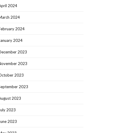
April 2024
March 2024
February 2024
January 2024
December 2023
November 2023
October 2023
September 2023
August 2023
July 2023
June 2023