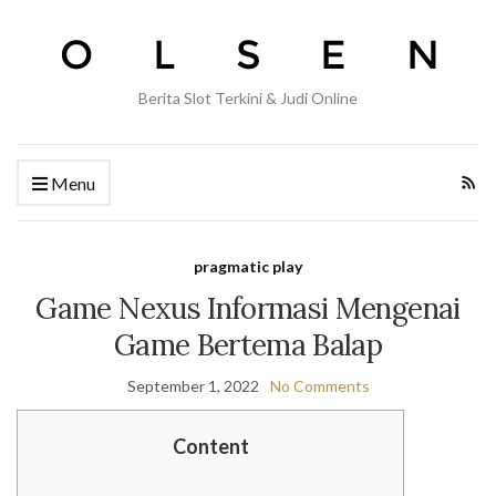
Berita Slot Terkini & Judi Online
Menu
pragmatic play
Game Nexus Informasi Mengenai
Game Bertema Balap
September 1, 2022
No Comments
Content