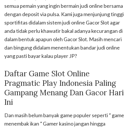
semua pemain yang ingin bermain judi online bersama
dengan deposit via pulsa. Kami juga menjunjung tinggi
sportifitas didalam sistem judi online Gacor Slot agar
anda tidak perlu khawatir bakal adanya kecurangan di
dalam bentuk apapun oleh Gacor Slot. Masih mencari
dan bingung didalam menentukan bandar judi online
yang pasti bayar kalau player JP?
Daftar Game Slot Online
Pragmatic Play Indonesia Paling
Gampang Menang Dan Gacor Hari
Ini
Dan masih belum banyak game populer seperti ” game
menembak ikan ” Gamer kasino jangan hingga