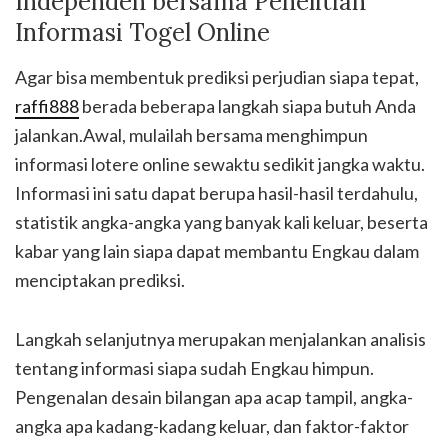
Independen bersama Penelitian
Informasi Togel Online
Agar bisa membentuk prediksi perjudian siapa tepat,
raffi888
berada beberapa langkah siapa butuh Anda
jalankan.Awal, mulailah bersama menghimpun
informasi lotere online sewaktu sedikit jangka waktu.
Informasi ini satu dapat berupa hasil-hasil terdahulu,
statistik angka-angka yang banyak kali keluar, beserta
kabar yang lain siapa dapat membantu Engkau dalam
menciptakan prediksi.
Langkah selanjutnya merupakan menjalankan analisis
tentang informasi siapa sudah Engkau himpun.
Pengenalan desain bilangan apa acap tampil, angka-
angka apa kadang-kadang keluar, dan faktor-faktor