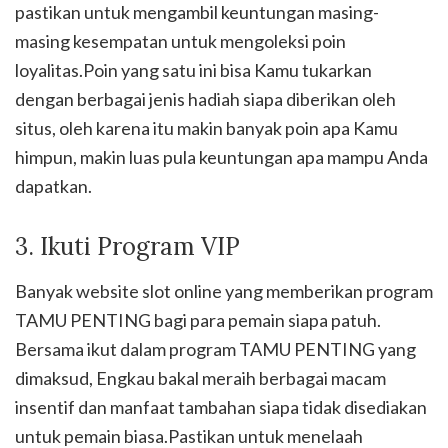
pastikan untuk mengambil keuntungan masing-
masing kesempatan untuk mengoleksi poin
loyalitas.Poin yang satu ini bisa Kamu tukarkan
dengan berbagai jenis hadiah siapa diberikan oleh
situs, oleh karena itu makin banyak poin apa Kamu
himpun, makin luas pula keuntungan apa mampu Anda
dapatkan.
3. Ikuti Program VIP
Banyak website slot online yang memberikan program
TAMU PENTING bagi para pemain siapa patuh.
Bersama ikut dalam program TAMU PENTING yang
dimaksud, Engkau bakal meraih berbagai macam
insentif dan manfaat tambahan siapa tidak disediakan
untuk pemain biasa.Pastikan untuk menelaah