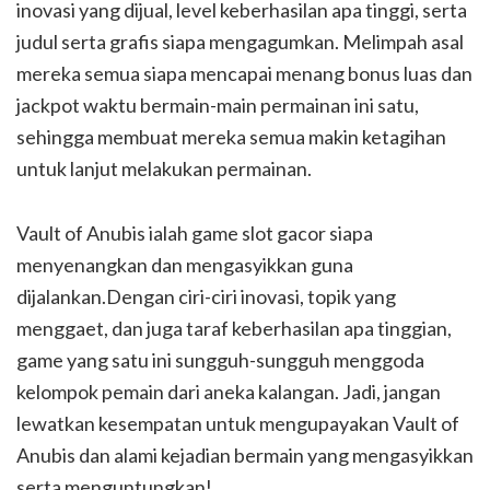
inovasi yang dijual, level keberhasilan apa tinggi, serta
judul serta grafis siapa mengagumkan. Melimpah asal
mereka semua siapa mencapai menang bonus luas dan
jackpot waktu bermain-main permainan ini satu,
sehingga membuat mereka semua makin ketagihan
untuk lanjut melakukan permainan.
Vault of Anubis ialah game slot gacor siapa
menyenangkan dan mengasyikkan guna
dijalankan.Dengan ciri-ciri inovasi, topik yang
menggaet, dan juga taraf keberhasilan apa tinggian,
game yang satu ini sungguh-sungguh menggoda
kelompok pemain dari aneka kalangan. Jadi, jangan
lewatkan kesempatan untuk mengupayakan Vault of
Anubis dan alami kejadian bermain yang mengasyikkan
serta menguntungkan!…