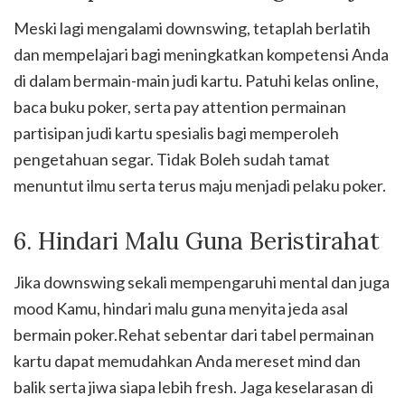
Meski lagi mengalami downswing, tetaplah berlatih
dan mempelajari bagi meningkatkan kompetensi Anda
di dalam bermain-main judi kartu. Patuhi kelas online,
baca buku poker, serta pay attention permainan
partisipan judi kartu spesialis bagi memperoleh
pengetahuan segar. Tidak Boleh sudah tamat
menuntut ilmu serta terus maju menjadi pelaku poker.
6. Hindari Malu Guna Beristirahat
Jika downswing sekali mempengaruhi mental dan juga
mood Kamu, hindari malu guna menyita jeda asal
bermain poker.Rehat sebentar dari tabel permainan
kartu dapat memudahkan Anda mereset mind dan
balik serta jiwa siapa lebih fresh. Jaga keselarasan di