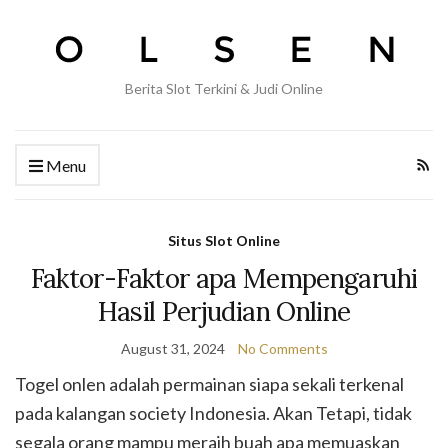
Berita Slot Terkini & Judi Online
Menu
Situs Slot Online
Faktor-Faktor apa Mempengaruhi
Hasil Perjudian Online
August 31, 2024
No Comments
Togel onlen adalah permainan siapa sekali terkenal
pada kalangan society Indonesia. Akan Tetapi, tidak
segala orang mampu meraih buah apa memuaskan