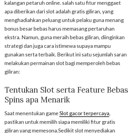
kalangan petaruh online. salah satu fitur menggaet
apa diberikan dari slot adalah gratis giliran, yang
menghadiahkan peluang untuk pelaku guna menang
bonus besar bebas harus memasang pertaruhan
ekstra. Namun, guna meraih bebas giliran, diinginkan
strategi dan juga cara istimewa supaya mampu
gunakan serta terbaik. Berikut ini satu sejumlah saran
melakukan permainan slot bagi memperoleh bebas
giliran:
Tentukan Slot serta Feature Bebas
Spins apa Menarik
Saat menentukan game
Slot gacor terpercaya
,
pastikan untuk memilih siapa memiliki fitur gratis
giliran yang memesona.Sedikit slot menyediakan