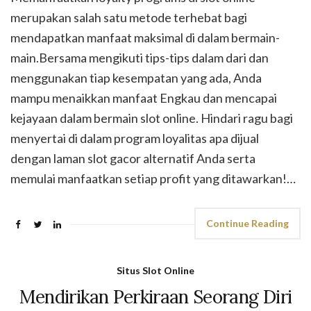
merupakan salah satu metode terhebat bagi
mendapatkan manfaat maksimal di dalam bermain-
main.Bersama mengikuti tips-tips dalam dari dan
menggunakan tiap kesempatan yang ada, Anda
mampu menaikkan manfaat Engkau dan mencapai
kejayaan dalam bermain slot online. Hindari ragu bagi
menyertai di dalam program loyalitas apa dijual
dengan laman slot gacor alternatif Anda serta
memulai manfaatkan setiap profit yang ditawarkan!…
Continue Reading
Situs Slot Online
Mendirikan Perkiraan Seorang Diri