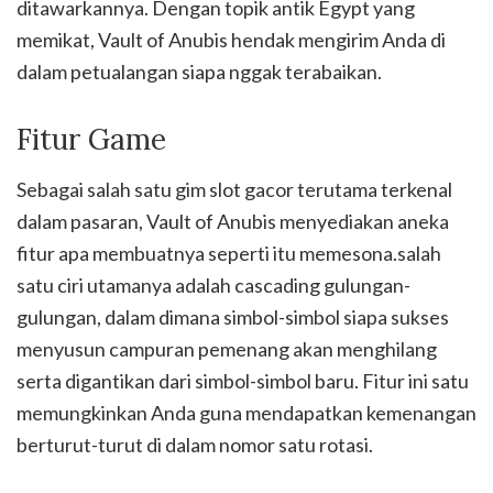
ditawarkannya. Dengan topik antik Egypt yang
memikat, Vault of Anubis hendak mengirim Anda di
dalam petualangan siapa nggak terabaikan.
Fitur Game
Sebagai salah satu gim slot gacor terutama terkenal
dalam pasaran, Vault of Anubis menyediakan aneka
fitur apa membuatnya seperti itu memesona.salah
satu ciri utamanya adalah cascading gulungan-
gulungan, dalam dimana simbol-simbol siapa sukses
menyusun campuran pemenang akan menghilang
serta digantikan dari simbol-simbol baru. Fitur ini satu
memungkinkan Anda guna mendapatkan kemenangan
berturut-turut di dalam nomor satu rotasi.