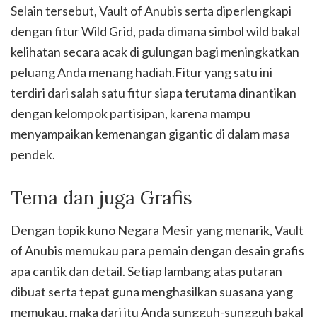
Selain tersebut, Vault of Anubis serta diperlengkapi
dengan fitur Wild Grid, pada dimana simbol wild bakal
kelihatan secara acak di gulungan bagi meningkatkan
peluang Anda menang hadiah.Fitur yang satu ini
terdiri dari salah satu fitur siapa terutama dinantikan
dengan kelompok partisipan, karena mampu
menyampaikan kemenangan gigantic di dalam masa
pendek.
Tema dan juga Grafis
Dengan topik kuno Negara Mesir yang menarik, Vault
of Anubis memukau para pemain dengan desain grafis
apa cantik dan detail. Setiap lambang atas putaran
dibuat serta tepat guna menghasilkan suasana yang
memukau, maka dari itu Anda sungguh-sungguh bakal