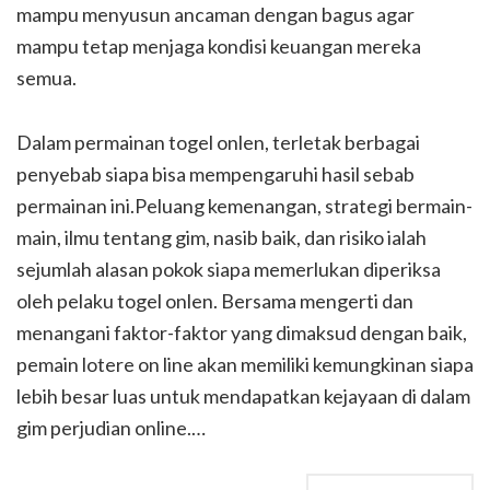
mampu menyusun ancaman dengan bagus agar
mampu tetap menjaga kondisi keuangan mereka
semua.
Dalam permainan togel onlen, terletak berbagai
penyebab siapa bisa mempengaruhi hasil sebab
permainan ini.Peluang kemenangan, strategi bermain-
main, ilmu tentang gim, nasib baik, dan risiko ialah
sejumlah alasan pokok siapa memerlukan diperiksa
oleh pelaku togel onlen. Bersama mengerti dan
menangani faktor-faktor yang dimaksud dengan baik,
pemain lotere on line akan memiliki kemungkinan siapa
lebih besar luas untuk mendapatkan kejayaan di dalam
gim perjudian online.…