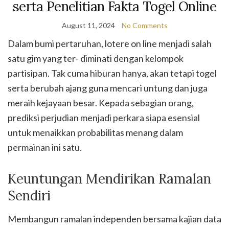
serta Penelitian Fakta Togel Online
August 11, 2024
No Comments
Dalam bumi pertaruhan, lotere on line menjadi salah
satu gim yang ter- diminati dengan kelompok
partisipan. Tak cuma hiburan hanya, akan tetapi togel
serta berubah ajang guna mencari untung dan juga
meraih kejayaan besar. Kepada sebagian orang,
prediksi perjudian menjadi perkara siapa esensial
untuk menaikkan probabilitas menang dalam
permainan ini satu.
Keuntungan Mendirikan Ramalan
Sendiri
Membangun ramalan independen bersama kajian data