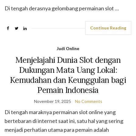
Di tengah derasnya gelombang permainan slot …
Continue Reading
Judi Online
Menjelajahi Dunia Slot dengan
Dukungan Mata Uang Lokal:
Kemudahan dan Keunggulan bagi
Pemain Indonesia
November 19, 2025
No Comments
Di tengah maraknya permainan slot online yang
bertebaran di internet saat ini, satu hal yang sering
menjadi perhatian utama para pemain adalah