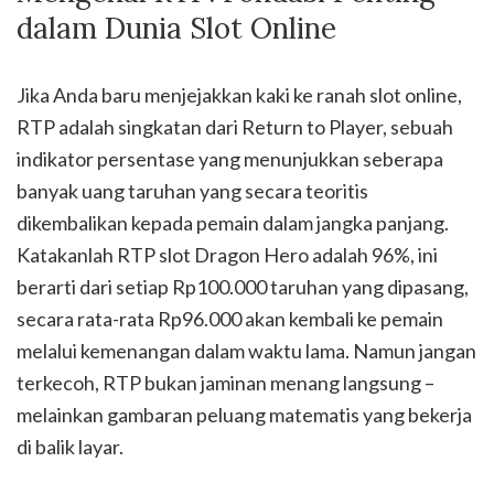
dalam Dunia Slot Online
Jika Anda baru menjejakkan kaki ke ranah slot online,
RTP adalah singkatan dari Return to Player, sebuah
indikator persentase yang menunjukkan seberapa
banyak uang taruhan yang secara teoritis
dikembalikan kepada pemain dalam jangka panjang.
Katakanlah RTP slot Dragon Hero adalah 96%, ini
berarti dari setiap Rp100.000 taruhan yang dipasang,
secara rata-rata Rp96.000 akan kembali ke pemain
melalui kemenangan dalam waktu lama. Namun jangan
terkecoh, RTP bukan jaminan menang langsung –
melainkan gambaran peluang matematis yang bekerja
di balik layar.