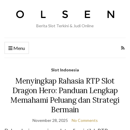
Berita Slot Terkini & Judi Online
Menu
Slot Indonesia
Menyingkap Rahasia RTP Slot
Dragon Hero: Panduan Lengkap
Memahami Peluang dan Strategi
Bermain
November 28, 2025
No Comments