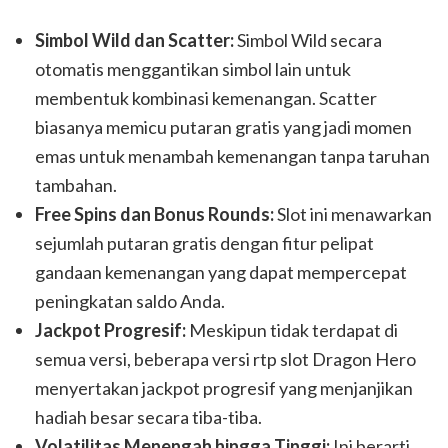
Simbol Wild dan Scatter:
Simbol Wild secara
otomatis menggantikan simbol lain untuk
membentuk kombinasi kemenangan. Scatter
biasanya memicu putaran gratis yang jadi momen
emas untuk menambah kemenangan tanpa taruhan
tambahan.
Free Spins dan Bonus Rounds:
Slot ini menawarkan
sejumlah putaran gratis dengan fitur pelipat
gandaan kemenangan yang dapat mempercepat
peningkatan saldo Anda.
Jackpot Progresif:
Meskipun tidak terdapat di
semua versi, beberapa versi rtp slot Dragon Hero
menyertakan jackpot progresif yang menjanjikan
hadiah besar secara tiba-tiba.
Volatilitas Menengah hingga Tinggi:
Ini berarti