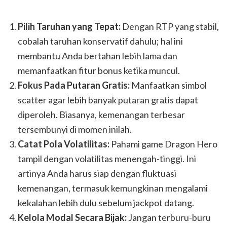
Pilih Taruhan yang Tepat:
Dengan RTP yang stabil,
cobalah taruhan konservatif dahulu; hal ini
membantu Anda bertahan lebih lama dan
memanfaatkan fitur bonus ketika muncul.
Fokus Pada Putaran Gratis:
Manfaatkan simbol
scatter agar lebih banyak putaran gratis dapat
diperoleh. Biasanya, kemenangan terbesar
tersembunyi di momen inilah.
Catat Pola Volatilitas:
Pahami game Dragon Hero
tampil dengan volatilitas menengah-tinggi. Ini
artinya Anda harus siap dengan fluktuasi
kemenangan, termasuk kemungkinan mengalami
kekalahan lebih dulu sebelum jackpot datang.
Kelola Modal Secara Bijak:
Jangan terburu-buru