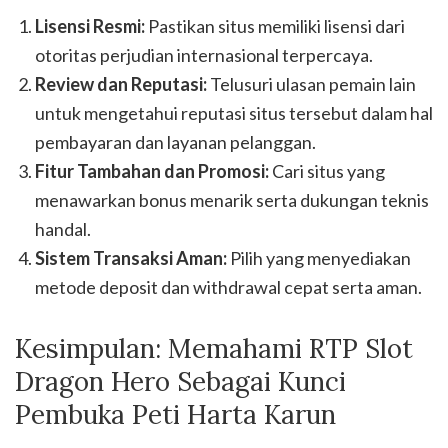
Lisensi Resmi:
Pastikan situs memiliki lisensi dari
otoritas perjudian internasional terpercaya.
Review dan Reputasi:
Telusuri ulasan pemain lain
untuk mengetahui reputasi situs tersebut dalam hal
pembayaran dan layanan pelanggan.
Fitur Tambahan dan Promosi:
Cari situs yang
menawarkan bonus menarik serta dukungan teknis
handal.
Sistem Transaksi Aman:
Pilih yang menyediakan
metode deposit dan withdrawal cepat serta aman.
Kesimpulan: Memahami RTP Slot
Dragon Hero Sebagai Kunci
Pembuka Peti Harta Karun