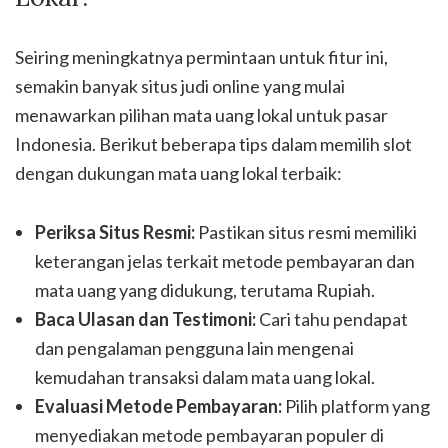
Seiring meningkatnya permintaan untuk fitur ini,
semakin banyak situs judi online yang mulai
menawarkan pilihan mata uang lokal untuk pasar
Indonesia. Berikut beberapa tips dalam memilih slot
dengan dukungan mata uang lokal terbaik:
Periksa Situs Resmi:
Pastikan situs resmi memiliki
keterangan jelas terkait metode pembayaran dan
mata uang yang didukung, terutama Rupiah.
Baca Ulasan dan Testimoni:
Cari tahu pendapat
dan pengalaman pengguna lain mengenai
kemudahan transaksi dalam mata uang lokal.
Evaluasi Metode Pembayaran:
Pilih platform yang
menyediakan metode pembayaran populer di