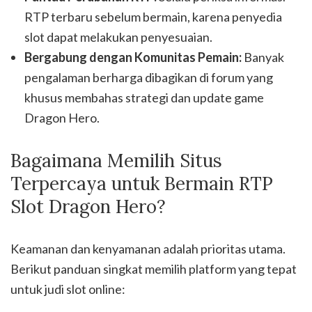
RTP terbaru sebelum bermain, karena penyedia
slot dapat melakukan penyesuaian.
Bergabung dengan Komunitas Pemain:
Banyak
pengalaman berharga dibagikan di forum yang
khusus membahas strategi dan update game
Dragon Hero.
Bagaimana Memilih Situs
Terpercaya untuk Bermain RTP
Slot Dragon Hero?
Keamanan dan kenyamanan adalah prioritas utama.
Berikut panduan singkat memilih platform yang tepat
untuk judi slot online: