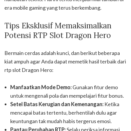
era mobile gaming yang terus berkembang.
Tips Eksklusif Memaksimalkan
Potensi RTP Slot Dragon Hero
Bermain cerdas adalah kunci, dan berikut beberapa
kiat ampuh agar Anda dapat memetik hasil terbaik dari
rtp slot Dragon Hero:
Manfaatkan Mode Demo:
Gunakan fitur demo
untuk mengenali pola dan mempelajari fitur bonus.
Setel Batas Kerugian dan Kemenangan:
Ketika
mencapai batas tertentu, berhentilah dulu agar
keuntungan tak mudah habis tergerus emosi.
Pantau Perubahan RTP:
Selalu periksa informasi