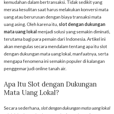
kemudahan dalam bertransaksi. Tidak sedikit yang
merasa kesulitan saat harus melakukan konversi mata
uang atau berurusan dengan biaya transaksi mata
uang asing. Oleh karena itu,
slot dengan dukungan
mata uang lokal
menjadi solusi yang semakin diminati,
terutama bagi para pemain dari Indonesia. Artikel ini
akan mengulas secara mendalam tentang apa itu slot
dengan dukungan mata uang lokal, manfaatnya, serta
mengapa fenomena ini semakin populer di kalangan
penggemar judi online tanah air.
Apa Itu Slot dengan Dukungan
Mata Uang Lokal?
Secara sederhana,
slot dengan dukungan mata uang lokal