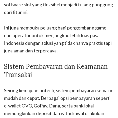
software slot yang fleksibel menjadi tulang punggung
dari fitur ini.
Ini juga membuka peluang bagi pengembang game
dan operator untuk menjangkau lebih luas pasar
Indonesia dengan solusi yang tidak hanya praktis tapi
juga aman dan terpercaya.
Sistem Pembayaran dan Keamanan
Transaksi
Seiring kemajuan fintech, sistem pembayaran semakin
mudah dan cepat. Berbagai opsi pembayaran seperti
e-wallet OVO, GoPay, Dana, serta bank lokal
memungkinkan deposit dan withdrawal dilakukan