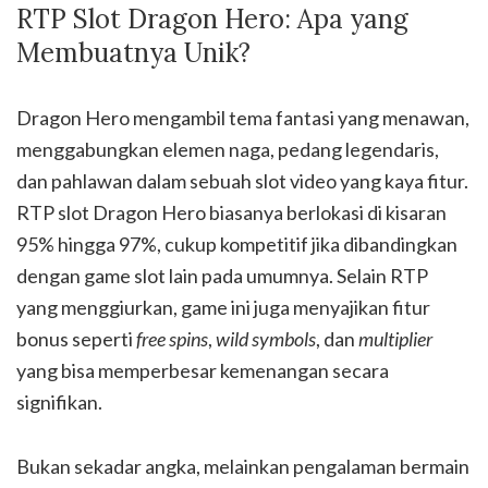
RTP Slot Dragon Hero: Apa yang
Membuatnya Unik?
Dragon Hero mengambil tema fantasi yang menawan,
menggabungkan elemen naga, pedang legendaris,
dan pahlawan dalam sebuah slot video yang kaya fitur.
RTP slot Dragon Hero biasanya berlokasi di kisaran
95% hingga 97%, cukup kompetitif jika dibandingkan
dengan game slot lain pada umumnya. Selain RTP
yang menggiurkan, game ini juga menyajikan fitur
bonus seperti
free spins
,
wild symbols
, dan
multiplier
yang bisa memperbesar kemenangan secara
signifikan.
Bukan sekadar angka, melainkan pengalaman bermain