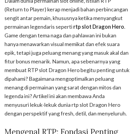
Dalam dunia permainan slot online, istilah RTP
(Return to Player) kerap menjadi bahan perbincangan
sengit antar pemain, khususnya ketika menyangkut
permainan legendaris seperti
rtp slot Dragon Hero
.
Game dengan tema naga dan pahlawan ini bukan
hanya menawarkan visual memikat dan efek suara
epik, tetapi juga peluang menang yang masuk akal dan
fitur bonus menarik. Namun, apa sebenarnya yang
membuat RTP slot Dragon Hero begitu penting untuk
dipahami? Bagaimana mengoptimalkan peluang
menang di permainan yang sarat dengan mitos dan
legenda ini? Artikel ini akan membawa Anda
menyusuri lekuk-lekuk dunia rtp slot Dragon Hero
dengan perspektif yang fresh, detil, dan menyeluruh.
Mengenal RTP: Fondasi Penting