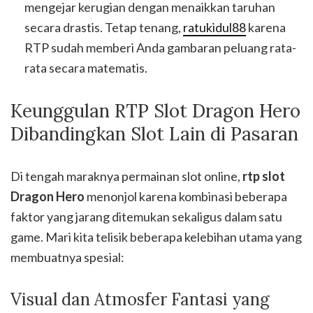
mengejar kerugian dengan menaikkan taruhan
secara drastis. Tetap tenang,
ratukidul88
karena
RTP sudah memberi Anda gambaran peluang rata-
rata secara matematis.
Keunggulan RTP Slot Dragon Hero
Dibandingkan Slot Lain di Pasaran
Di tengah maraknya permainan slot online,
rtp slot
Dragon Hero
menonjol karena kombinasi beberapa
faktor yang jarang ditemukan sekaligus dalam satu
game. Mari kita telisik beberapa kelebihan utama yang
membuatnya spesial:
Visual dan Atmosfer Fantasi yang