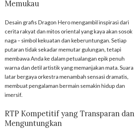
Memukau
Desain grafis Dragon Hero mengambil inspirasi dari
cerita rakyat dan mitos oriental yang kaya akan sosok
naga – simbol kekuatan dan keberuntungan. Setiap
putaran tidak sekadar memutar gulungan, tetapi
membawa Anda ke dalam petualangan epik penuh
warna dan detil artistik yang memanjakan mata. Suara
latar bergaya orkestra menambah sensasi dramatis,
membuat pengalaman bermain semakin hidup dan
imersif.
RTP Kompetitif yang Transparan dan
Menguntungkan