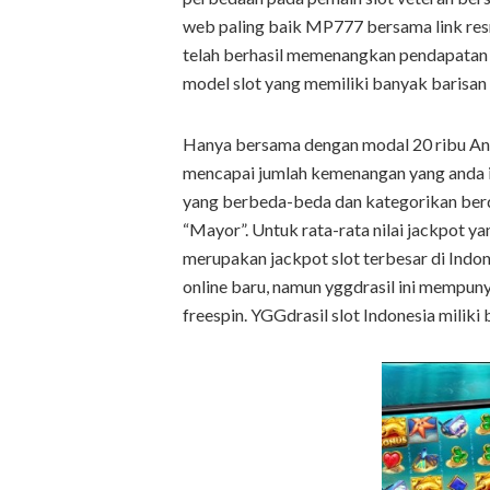
web paling baik MP777 bersama link res
telah berhasil memenangkan pendapatan 
model slot yang memiliki banyak barisan
Hanya bersama dengan modal 20 ribu And
mencapai jumlah kemenangan yang anda ing
yang berbeda-beda dan kategorikan berda
“Mayor”. Untuk rata-rata nilai jackpot y
merupakan jackpot slot terbesar di Indone
online baru, namun yggdrasil ini mempuny
freespin. YGGdrasil slot Indonesia miliki 