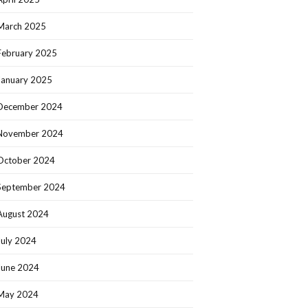
March 2025
February 2025
January 2025
December 2024
November 2024
October 2024
September 2024
August 2024
July 2024
June 2024
May 2024