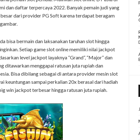
mi dan daftar terpercaya 2022. Banyak pemain judi yang
besar dari provider PG Soft karena terdapat beragam
 gambar.
a bisa bermain dan laksanakan taruhan slot hingga
inkan. Setiap game slot online memiliki nilai jackpot
sarkan level jackpot layaknya “Grand”, “Major” dan
ang ditawarkan menggapai ratusan juta rupiah dan
sia. Bisa dibilang sebagai di antara provider mesin slot
ai keuntungan sampai perkalian 20x berasal dari hadiah
big win jackpot terbesar hingga ratusan juta rupiah.