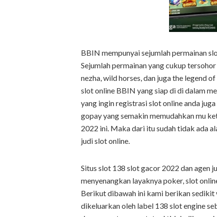
BBIN mempunyai sejumlah permainan slot g
Sejumlah permainan yang cukup tersohor
nezha, wild horses, dan juga the legend of
slot online BBIN yang siap di di dalam me
yang ingin registrasi slot online anda ju
gopay yang semakin memudahkan mu ketika 
2022 ini. Maka dari itu sudah tidak ada 
judi slot online.
Situs slot 138 slot gacor 2022 dan agen
menyenangkan layaknya poker, slot online
Berikut dibawah ini kami berikan sediki
dikeluarkan oleh label 138 slot engine s