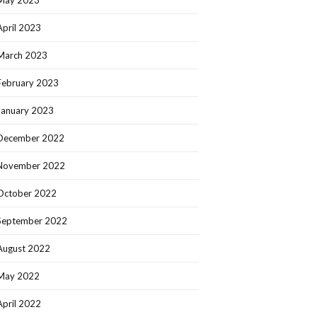
May 2023
April 2023
March 2023
February 2023
January 2023
December 2022
November 2022
October 2022
September 2022
August 2022
May 2022
April 2022