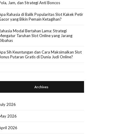
Pola, Jam, dan Strategi Anti Boncos
Apa Rahasia di Balik Popularitas Slot Kakek Petir
Gacor yang Bikin Pemain Ketagihan?
Rahasia Modal Bertahan Lama: Strategi
Mengatur Taruhan Slot Online yang Jarang
Dibahas
Apa Sih Keuntungan dan Cara Maksimalkan Slot
Bonus Putaran Gratis di Dunia Judi Online?
Archives
July 2026
May 2026
April 2026