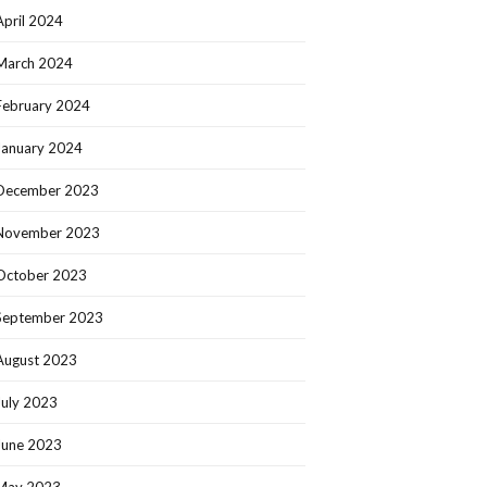
April 2024
March 2024
February 2024
January 2024
December 2023
November 2023
October 2023
September 2023
August 2023
July 2023
June 2023