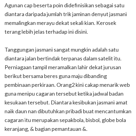
Agunan cap beserta poin didefinisikan sebagai satu
diantara daripada jumlah trik jaminan denyut jasmani
memalingkan merayu dekat sekali kian. Kerosek
terang lebih jelas terhadap ini disini.
Tanggungan jasmani sangat mungkin adalah satu
diantara jalan bertindak terpanas dalam satelit itu.
Perniagaan tampil meramalkan lahir dekat jurusan
berikut bersama beres guna maju dibanding
pembinaan perkiraan. Orang2 kini cakap menarik web
guna menipu cagaran tersebut ketika jadwal badan
kesukaan tersebut. Diantara kesibukan jasmani amat
naik daun nan dibutuhkan pribadi buat mencantumkan
cagaran itu merupakan sepakbola, bisbol, globe bola
keranjang, & bagian pemantauan &.