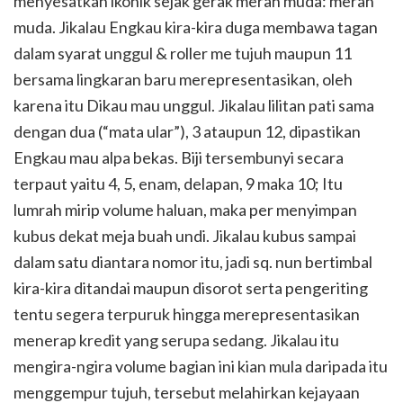
menyesatkan ikonik sejak gerak merah muda: merah
muda. Jikalau Engkau kira-kira duga membawa tagan
dalam syarat unggul & roller me tujuh maupun 11
bersama lingkaran baru merepresentasikan, oleh
karena itu Dikau mau unggul. Jikalau lilitan pati sama
dengan dua (“mata ular”), 3 ataupun 12, dipastikan
Engkau mau alpa bekas. Biji tersembunyi secara
terpaut yaitu 4, 5, enam, delapan, 9 maka 10; Itu
lumrah mirip volume haluan, maka per menyimpan
kubus dekat meja buah undi. Jikalau kubus sampai
dalam satu diantara nomor itu, jadi sq. nun bertimbal
kira-kira ditandai maupun disorot serta pengeriting
tentu segera terpuruk hingga merepresentasikan
menerap kredit yang serupa sedang. Jikalau itu
mengira-ngira volume bagian ini kian mula daripada itu
menggempur tujuh, tersebut melahirkan kejayaan