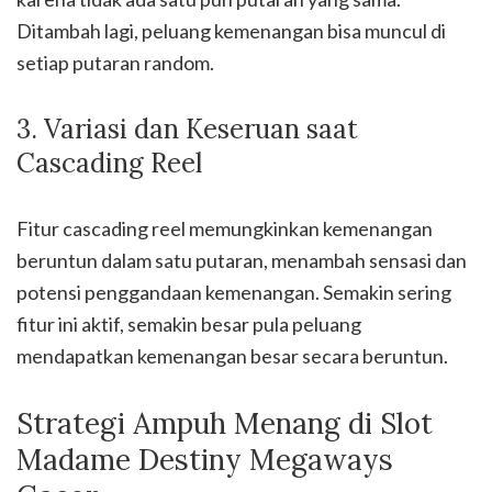
Ditambah lagi, peluang kemenangan bisa muncul di
setiap putaran random.
3. Variasi dan Keseruan saat
Cascading Reel
Fitur cascading reel memungkinkan kemenangan
beruntun dalam satu putaran, menambah sensasi dan
potensi penggandaan kemenangan. Semakin sering
fitur ini aktif, semakin besar pula peluang
mendapatkan kemenangan besar secara beruntun.
Strategi Ampuh Menang di Slot
Madame Destiny Megaways