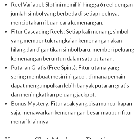
Reel Variabel: Slot ini memiliki hingga 6 reel dengan
jumlah simbol yang berbeda di setiap reelnya,
menciptakan ribuan cara kemenangan.
Fitur Cascading Reels: Setiap kali menang, simbol
yang membentuk rangkaian kemenangan akan
hilang dan digantikan simbol baru, memberi peluang
kemenangan beruntun dalam satu putaran.
Putaran Gratis (Free Spins): Fitur utama yang
sering membuat mesin ini gacor, di mana pemain
dapat mengumpulkan lebih banyak putaran gratis
dan meningkatkan peluang jackpot.
Bonus Mystery: Fitur acak yang bisa muncul kapan
saja, menawarkan kemenangan besar maupun fitur
menarik lainnya.