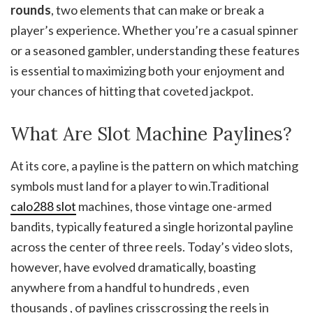
rounds
, two elements that can make or break a
player’s experience. Whether you’re a casual spinner
or a seasoned gambler, understanding these features
is essential to maximizing both your enjoyment and
your chances of hitting that coveted jackpot.
What Are Slot Machine Paylines?
At its core, a payline is the pattern on which matching
symbols must land for a player to win.Traditional
calo288 slot
machines, those vintage one-armed
bandits, typically featured a single horizontal payline
across the center of three reels. Today’s video slots,
however, have evolved dramatically, boasting
anywhere from a handful to hundreds , even
thousands , of paylines crisscrossing the reels in