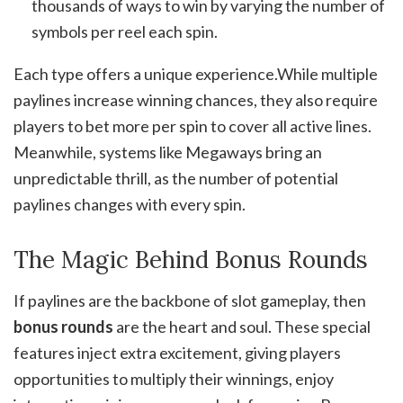
thousands of ways to win by varying the number of
symbols per reel each spin.
Each type offers a unique experience.While multiple
paylines increase winning chances, they also require
players to bet more per spin to cover all active lines.
Meanwhile, systems like Megaways bring an
unpredictable thrill, as the number of potential
paylines changes with every spin.
The Magic Behind Bonus Rounds
If paylines are the backbone of slot gameplay, then
bonus rounds
are the heart and soul. These special
features inject extra excitement, giving players
opportunities to multiply their winnings, enjoy