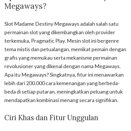
Megaways?
Slot Madame Destiny Megaways adalah salah satu
permainan slot yang dikembangkan oleh provider
terkemuka, Pragmatic Play. Mesin slot ini bergenre
tema mistis dan petualangan, memikat pemain dengan
grafis yang memukau serta mekanisme permainan
revolusioner yang dikenal dengan nama Megaways.
Apa itu Megaways? Singkatnya, fitur ini menawarkan
lebih dari 200.000 cara kemenangan yang berbeda-
beda di setiap putaran, meningkatkan peluang untuk
mendapatkan kombinasi menang secara signifikan.
Ciri Khas dan Fitur Unggulan