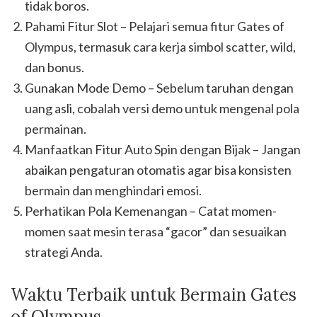
tidak boros.
Pahami Fitur Slot – Pelajari semua fitur Gates of
Olympus, termasuk cara kerja simbol scatter, wild,
dan bonus.
Gunakan Mode Demo – Sebelum taruhan dengan
uang asli, cobalah versi demo untuk mengenal pola
permainan.
Manfaatkan Fitur Auto Spin dengan Bijak – Jangan
abaikan pengaturan otomatis agar bisa konsisten
bermain dan menghindari emosi.
Perhatikan Pola Kemenangan – Catat momen-
momen saat mesin terasa “gacor” dan sesuaikan
strategi Anda.
Waktu Terbaik untuk Bermain Gates
of Olympus