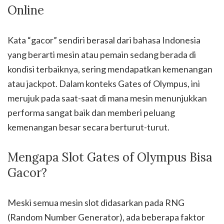
Online
Kata “gacor” sendiri berasal dari bahasa Indonesia
yang berarti mesin atau pemain sedang berada di
kondisi terbaiknya, sering mendapatkan kemenangan
atau jackpot. Dalam konteks Gates of Olympus, ini
merujuk pada saat-saat di mana mesin menunjukkan
performa sangat baik dan memberi peluang
kemenangan besar secara berturut-turut.
Mengapa Slot Gates of Olympus Bisa
Gacor?
Meski semua mesin slot didasarkan pada RNG
(Random Number Generator), ada beberapa faktor