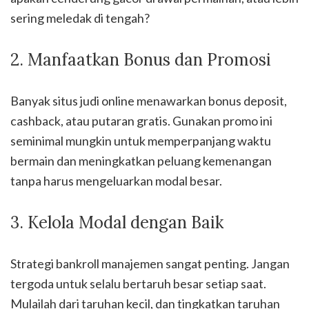
sering meledak di tengah?
2. Manfaatkan Bonus dan Promosi
Banyak situs judi online menawarkan bonus deposit,
cashback, atau putaran gratis. Gunakan promo ini
seminimal mungkin untuk memperpanjang waktu
bermain dan meningkatkan peluang kemenangan
tanpa harus mengeluarkan modal besar.
3. Kelola Modal dengan Baik
Strategi bankroll manajemen sangat penting. Jangan
tergoda untuk selalu bertaruh besar setiap saat.
Mulailah dari taruhan kecil, dan tingkatkan taruhan