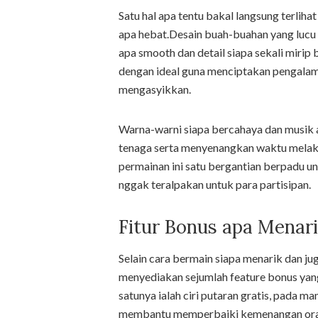
Satu hal apa tentu bakal langsung terlihat
apa hebat.Desain buah-buahan yang luc
apa smooth dan detail siapa sekali miri
dengan ideal guna menciptakan pengala
mengasyikkan.
Warna-warni siapa bercahaya dan musik a
tenaga serta menyenangkan waktu melaku
permainan ini satu bergantian berpadu 
nggak teralpakan untuk para partisipan.
Fitur Bonus apa Menar
Selain cara bermain siapa menarik dan ju
menyediakan sejumlah feature bonus yang
satunya ialah ciri putaran gratis, pada
membantu memperbaiki kemenangan oran