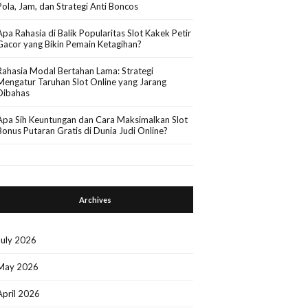
Pola, Jam, dan Strategi Anti Boncos
Apa Rahasia di Balik Popularitas Slot Kakek Petir
Gacor yang Bikin Pemain Ketagihan?
Rahasia Modal Bertahan Lama: Strategi
Mengatur Taruhan Slot Online yang Jarang
Dibahas
Apa Sih Keuntungan dan Cara Maksimalkan Slot
Bonus Putaran Gratis di Dunia Judi Online?
Archives
July 2026
May 2026
April 2026