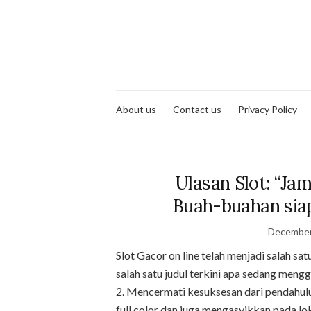
About us
Contact us
Privacy Policy
Ulasan Slot: “Jam
Buah-buahan sia
December
Slot Gacor on line telah menjadi salah sat
salah satu judul terkini apa sedang meng
2. Mencermati kesuksesan dari pendahulu
full color dan juga mengasyikkan pada 