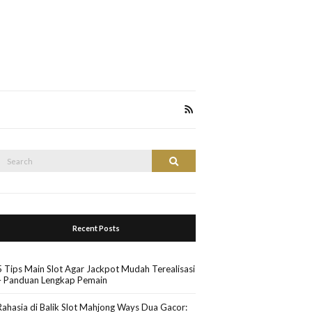
Search
Search
or:
Recent Posts
5 Tips Main Slot Agar Jackpot Mudah Terealisasi
– Panduan Lengkap Pemain
Rahasia di Balik Slot Mahjong Ways Dua Gacor: