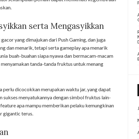
skan.
yikkan serta Mengasyikkan
 gacor yang dimajukan dari Push Gaming, dan juga
g dan menarik, tetapi serta gameplay apa menarik
 dunia buah-buahan siapa nyawa dan bermacam-macam
uk menyamakan tanda-tanda fruktus untuk menang
a perlu dicocokkan merupakan waktu jar, yang dapat
an sukses menyatukannya dengan simbol fruktus lain-
nbow feature apa mampu memberikan pelaku kemungkinan
gigantic terus.
an