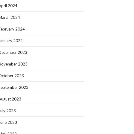
April 2024
March 2024
February 2024
January 2024
December 2023
November 2023
October 2023
September 2023
August 2023
July 2023
June 2023