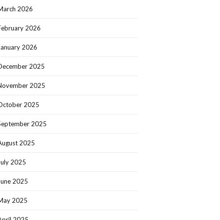
March 2026
February 2026
January 2026
December 2025
November 2025
October 2025
September 2025
August 2025
July 2025
June 2025
May 2025
April 2025