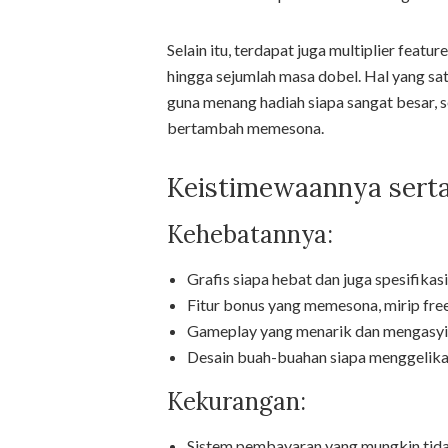
Selain itu, terdapat juga multiplier feat
hingga sejumlah masa dobel. Hal yang s
guna menang hadiah siapa sangat besar, se
bertambah memesona.
Keistimewaannya sert
Kehebatannya:
Grafis siapa hebat dan juga spesifikasi
Fitur bonus yang memesona, mirip free 
Gameplay yang menarik dan mengasy
Desain buah-buahan siapa menggeli
Kekurangan:
Sistem pembayaran yang mungkin tida