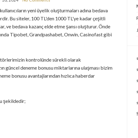
ullanıcıların yeni üyelik oluşturmaları adına bedava
ir. Bu siteler, 100 TL'den 1000 TL'ye kadar çeşitli
r, ve bedava kazanç elde etme şansı oluşturur. Önde
ında Tipobet, Grandpashabet, Onwin, Casinofast gibi
törlerimizin kontrolünde sürekli olarak
zın güncel deneme bonusu miktarlarına ulaşması bizim
eneme bonusu avantajlarından hızlıca haberdar
u şekildedir;