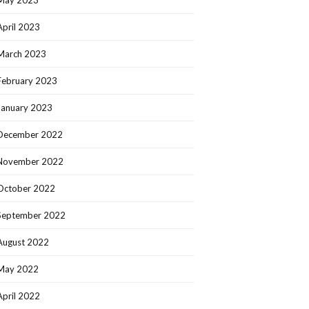
May 2023
April 2023
March 2023
February 2023
January 2023
December 2022
November 2022
October 2022
September 2022
August 2022
May 2022
April 2022