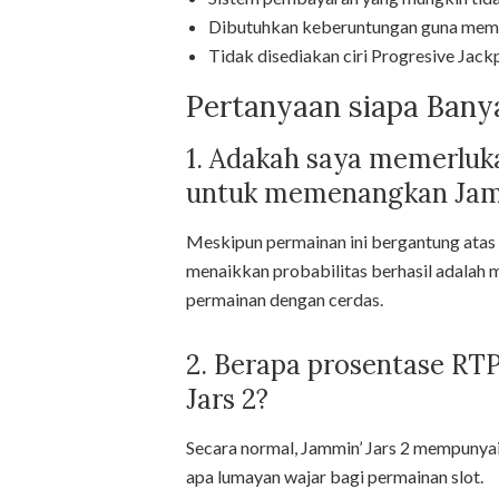
Dibutuhkan keberuntungan guna mem
Tidak disediakan ciri Progresive Jack
Pertanyaan siapa Bany
1. Adakah saya memerluk
untuk memenangkan Jamm
Meskipun permainan ini bergantung atas 
menaikkan probabilitas berhasil adalah 
permainan dengan cerdas.
2. Berapa prosentase RTP 
Jars 2?
Secara normal, Jammin’ Jars 2 mempunyai
apa lumayan wajar bagi permainan slot.