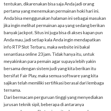
tentukan, dikarenakan bisa saja Anda jadi orang
pertama yang menemukan permainan hoki hari ini.
Anda bisa menggunakan halaman ini sebagai masukan
jika ingin melihat permainan apa yang sedang berikan
banyak jackpot. Situs ini juga bisa di akses kapan pun
Anda mau, jadi setiap kala Anda ingin mendapatkan
info RTP Slot Terbaru, maka website ini bakal
senantiasa online 23 jam. Tidak hanya itu, untuk
meyakinkan para pemain agar supaya lebih yakin
bersama dengan sistem judi yang kita berikan itu
bersifat Fair Play, maka semua software yang kita
sajikan telah memiliki sertifikasi berasal dari lembaga
ternama.
Dari bermacam perguruan tinggi yang menyediakan
jurusan teknik sipil, beberapa di antaranya