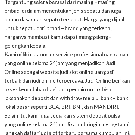
Tergantung selera berasal dari masing – masing
pribadi di dalam menentukan jenis sepatu dan juga
bahan dasar dari sepatu tersebut. Harga yang dijual
untuk sepatu dari brand – brand yang terkenal,
harganya membuat kamu dapat menggeleng –
gelengkan kepala.
Kami miliki customser service professional nan ramah
yang online selama 24 jam yang menjadikan Judi
Online sebagai website judi slot online uang asli
terbaik dan judi online terpercaya. Judi Online berikan
akses kemudahan bagi para pemain untuk bisa
laksanakan deposit dan withdraw melalui bank – bank
lokal besar seperti BCA, BRI, BNI, dan MANDIRI.
Selain itu, kami juga sedia kan sistem deposit pulsa
yang online selama 24 jam. Jika anda ingin mengetahui
langkah daftar judi slot terbaru bersama kumpulan link