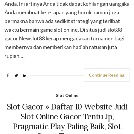
Anda. Ini artinya Anda tidak dapat kehilangan uang jika
Anda membuat ketetapan yang buruk namun juga
bermakna bahwa ada sedikit strategi yang terlibat
waktu bermain game slot online. Di situs judi slot88
gacor Newslot88 kerap mengadakan turnamen bagi
membernya dan memberikan hadiah ratusan juta
rupiah.…
Continue Reading
Slot Online
Slot Gacor » Daftar 10 Website Judi
Slot Online Gacor Tentu Jp,
Pragmatic Play Paling Baik, Slot