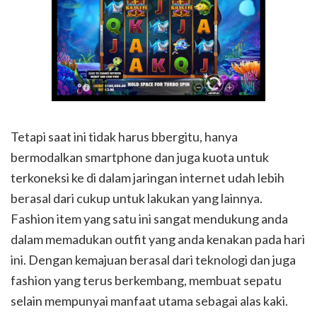
Tetapi saat ini tidak harus bbergitu, hanya
bermodalkan smartphone dan juga kuota untuk
terkoneksi ke di dalam jaringan internet udah lebih
berasal dari cukup untuk lakukan yang lainnya.
Fashion item yang satu ini sangat mendukung anda
dalam memadukan outfit yang anda kenakan pada hari
ini. Dengan kemajuan berasal dari teknologi dan juga
fashion yang terus berkembang, membuat sepatu
selain mempunyai manfaat utama sebagai alas kaki.