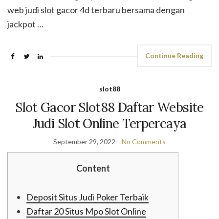
web judi slot gacor 4d terbaru bersama dengan
jackpot …
Continue Reading
slot88
Slot Gacor Slot88 Daftar Website
Judi Slot Online Terpercaya
September 29, 2022
No Comments
Content
Deposit Situs Judi Poker Terbaik
Daftar 20 Situs Mpo Slot Online