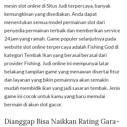
mesin slot online di Situs Judi terpercaya, banyak
kemungkinan yang disediakan. Anda dapat
menentukan semua model permainan slot dari
penyedia permainan terbaik dan memberikan service
24 jam yang ramah. Game populer selanjutnya pada
website slot online terpercaya adalah Fishing God di
kategori Tembak Ikan yang berasal berasal dari
provider Fishing. Judi online ini mempunyai latar
belakang tampilan game yang menawan disertai fitur
dan layanan yang bikin pemainnya akan semakin
mudah membidik ikan yang jadi sasaran tembak. Jenis
game ini cocok untuk kamu yang baru memulai
bermain di akun slot gacor.
Dianggap Bisa Naikkan Rating Gara-