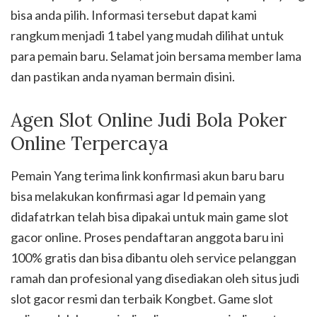
bisa anda pilih. Informasi tersebut dapat kami
rangkum menjadi 1 tabel yang mudah dilihat untuk
para pemain baru. Selamat join bersama member lama
dan pastikan anda nyaman bermain disini.
Agen Slot Online Judi Bola Poker
Online Terpercaya
Pemain Yang terima link konfirmasi akun baru baru
bisa melakukan konfirmasi agar Id pemain yang
didafatrkan telah bisa dipakai untuk main game slot
gacor online. Proses pendaftaran anggota baru ini
100% gratis dan bisa dibantu oleh service pelanggan
ramah dan profesional yang disediakan oleh situs judi
slot gacor resmi dan terbaik Kongbet. Game slot