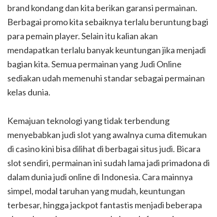
brand kondang dan kita berikan garansi permainan.
Berbagai promo kita sebaiknya terlalu beruntung bagi
para pemain player. Selain itu kalian akan
mendapatkan terlalu banyak keuntungan jika menjadi
bagian kita. Semua permainan yang Judi Online
sediakan udah memenuhi standar sebagai permainan
kelas dunia.
Kemajuan teknologi yang tidak terbendung
menyebabkan judi slot yang awalnya cuma ditemukan
di casino kini bisa dilihat di berbagai situs judi. Bicara
slot sendiri, permainan ini sudah lama jadi primadona di
dalam dunia judi online di Indonesia. Cara mainnya
simpel, modal taruhan yang mudah, keuntungan
terbesar, hingga jackpot fantastis menjadi beberapa