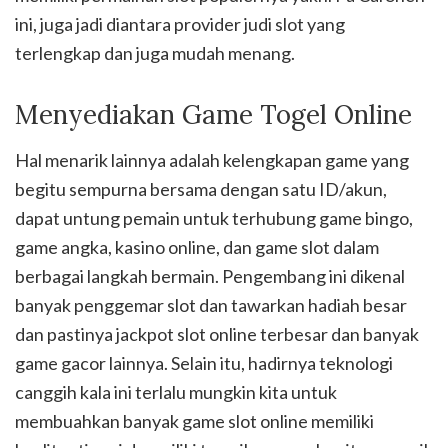
ini, juga jadi diantara provider judi slot yang
terlengkap dan juga mudah menang.
Menyediakan Game Togel Online
Hal menarik lainnya adalah kelengkapan game yang
begitu sempurna bersama dengan satu ID/akun,
dapat untung pemain untuk terhubung game bingo,
game angka, kasino online, dan game slot dalam
berbagai langkah bermain. Pengembang ini dikenal
banyak penggemar slot dan tawarkan hadiah besar
dan pastinya jackpot slot online terbesar dan banyak
game gacor lainnya. Selain itu, hadirnya teknologi
canggih kala ini terlalu mungkin kita untuk
membuahkan banyak game slot online memiliki