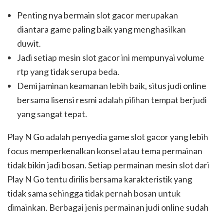
Penting nya bermain slot gacor merupakan
diantara game paling baik yang menghasilkan
duwit.
Jadi setiap mesin slot gacor ini mempunyai volume
rtp yang tidak serupa beda.
Demi jaminan keamanan lebih baik, situs judi online
bersama lisensi resmi adalah pilihan tempat berjudi
yang sangat tepat.
Play N Go adalah penyedia game slot gacor yang lebih
focus memperkenalkan konsel atau tema permainan
tidak bikin jadi bosan. Setiap permainan mesin slot dari
Play N Go tentu dirilis bersama karakteristik yang
tidak sama sehingga tidak pernah bosan untuk
dimainkan. Berbagai jenis permainan judi online sudah