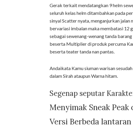
Gerak terkait mendatangkan 9 helm sew
seluruh kelas helm ditambahkan pada per
sinyal Scatter nyata, menganjurkan jal
bervariasi imbalan maka membatasi 12
sebagai sewenang-wenang tanda barang ap
beserta Multiplier di produk percuma K
beserta teater tanda nan pantas.
Andaikata Kamu siuman warisan sesudah 
dalam Sirah ataupun Warna hitam.
Segenap seputar Karakte
Menyimak Sneak Peak of
Versi Berbeda lantaran 