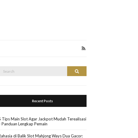
Search
Search
or:
Recent Posts
5 Tips Main Slot Agar Jackpot Mudah Terealisasi
– Panduan Lengkap Pemain
Rahasia di Balik Slot Mahjong Ways Dua Gacor: