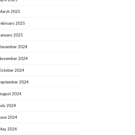
March 2025
February 2025
January 2025
December 2024
November 2024
October 2024
September 2024
August 2024
July 2024
June 2024
May 2024