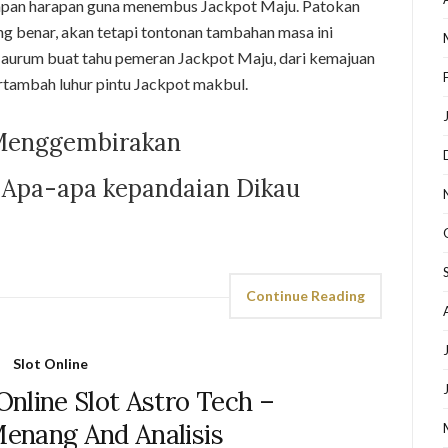
mpan harapan guna menembus Jackpot Maju. Patokan
ng benar, akan tetapi tontonan tambahan masa ini
 aurum buat tahu pemeran Jackpot Maju, dari kemajuan
tambah luhur pintu Jackpot makbul.
& Menggembirakan
! Apa-apa kepandaian Dikau
Continue Reading
Slot Online
Online Slot Astro Tech –
enang And Analisis