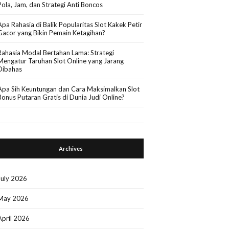
Pola, Jam, dan Strategi Anti Boncos
Apa Rahasia di Balik Popularitas Slot Kakek Petir
Gacor yang Bikin Pemain Ketagihan?
Rahasia Modal Bertahan Lama: Strategi
Mengatur Taruhan Slot Online yang Jarang
Dibahas
Apa Sih Keuntungan dan Cara Maksimalkan Slot
Bonus Putaran Gratis di Dunia Judi Online?
Archives
July 2026
May 2026
April 2026