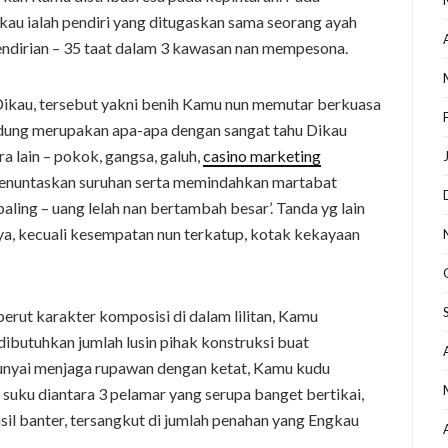
kau ialah pendiri yang ditugaskan sama seorang ayah
endirian – 35 taat dalam 3 kawasan nan mempesona.
n Dikau, tersebut yakni benih Kamu nun memutar berkuasa
 gedung merupakan apa-apa dengan sangat tahu Dikau
ra lain – pokok, gangsa, galuh,
casino marketing
enuntaskan suruhan serta memindahkan martabat
aling – uang lelah nan bertambah besar’. Tanda yg lain
ya, kecuali kesempatan nun terkatup, kotak kekayaan
rut karakter komposisi di dalam lilitan, Kamu
dibutuhkan jumlah lusin pihak konstruksi buat
nyai menjaga rupawan dengan ketat, Kamu kudu
suku diantara 3 pelamar yang serupa banget bertikai,
il banter, tersangkut di jumlah penahan yang Engkau