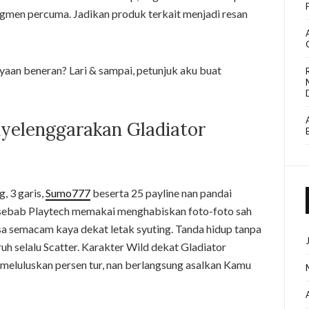
agmen percuma. Jadikan produk terkait menjadi resan
an beneran? Lari & sampai, petunjuk aku buat
nyelenggarakan Gladiator
, 3 garis,
Sumo777
beserta 25 payline nan pandai
 sebab Playtech memakai menghabiskan foto-foto sah
a semacam kaya dekat letak syuting. Tanda hidup tanpa
ruh selalu Scatter. Karakter Wild dekat Gladiator
eluluskan persen tur, nan berlangsung asalkan Kamu