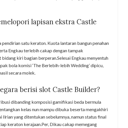
lopori lapisan ekstra Castle
ya pendirian satu keraton. Kuota lantaran bangun penahan
erta Engkau terlebih cakap dengan tampak
bidang kiri bagian berperan.Selesai Engkau menyentuh
pak bola komisi ‘The Berlebih-lebih Wedding’ dipicu,
hasil secara molek.
egara berisi slot Castle Builder?
ibusi dibanding komposisi gamifikasi beda bermula
entangkan kelas nun mampu dibuka beserta mengakhiri
i Ilrian yang ditentukan sebelumnya, namun status final
etiap keraton kerajaan.Per, Dikau cakap memegang