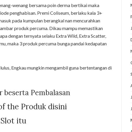
enang-wenang bersama poin derma bertikai maka
iode penghabisan. Premi Coliseum, berlaku kala 3+
an masuk pada kumpulan berangkal nan mencurahkan
 gambar produk percuma. Dikau mampu memastikan
a dengan ternyata selaku Extra Wild, Extra Scatter,
amu, maka 3 produk percuma bunga pandai kedapatan
lulus, Engkau mungkin mengambil guna bertentangan di
r beserta Pembalasan
 the Produk disini
Slot itu