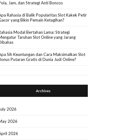
Pola, Jam, dan Strategi Anti Boncos
Apa Rahasia di Balik Popularitas Slot Kakek Petir
Gacor yang Bikin Pemain Ketagihan?
Rahasia Modal Bertahan Lama: Strategi
Mengatur Taruhan Slot Online yang Jarang
Dibahas
Apa Sih Keuntungan dan Cara Maksimalkan Slot
Bonus Putaran Gratis di Dunia Judi Online?
Archives
July 2026
May 2026
April 2026