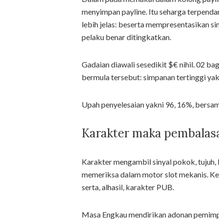
menyimpan payline. Itu seharga terpenda
lebih jelas: beserta mempresentasikan sin
pelaku benar ditingkatkan.
Gadaian diawali sesedikit $€ nihil. 02 bag
bermula tersebut: simpanan tertinggi ya
Upah penyelesaian yakni 96, 16%, bersam
Karakter maka pembalas
Karakter mengambil sinyal pokok, tujuh,
memeriksa dalam motor slot mekanis. Ketu
serta, alhasil, karakter PUB.
Masa Engkau mendirikan adonan pemimp