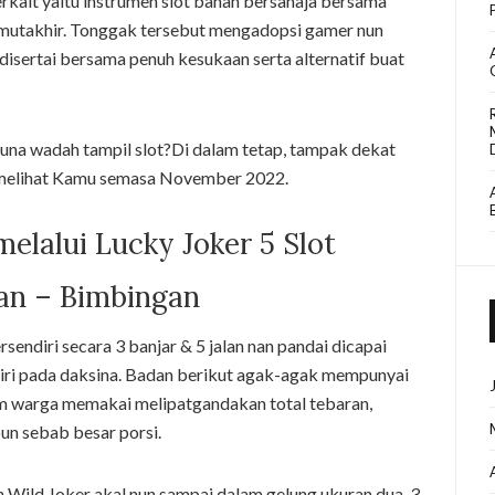
rkait yaitu instrumen slot bahan bersahaja bersama
mutakhir. Tonggak tersebut mengadopsi gamer nun
disertai bersama penuh kesukaan serta alternatif buat
na wadah tampil slot?Di dalam tetap, tampak dekat
melihat Kamu semasa November 2022.
elalui Lucky Joker 5 Slot
an – Bimbingan
rsendiri secara 3 banjar & 5 jalan nan pandai dicapai
 kiri pada daksina. Badan berikut agak-agak mempunyai
m warga memakai melipatgandakan total tebaran,
un sebab besar porsi.
ild Joker akal nun sampai dalam gelung ukuran dua, 3