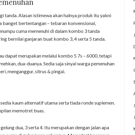
Pemenuhan
i tanda. Alasan istimewa akan halnya produk itu yakni
a banget bertentangan – tebaran konvensional,
 penumpu cuma memenuhi di dalam kombo 3 tanda
ing bernilai ganjaran buat kombo 3, 4 serta 5 tanda.
au dapat merupakan melalui kombo 5 7s – 6000, tetapi
mehkan, dua-duanya. Sedia saja sinyal warga pemenuhan
ri, menganggur, sitrus & pingai.
rsedia kaum alternatif utama serta tiada ronde suplemen.
mpilan memotret buas.
elung dua, 3 serta 4. Itu merupakan dengan jalan apa