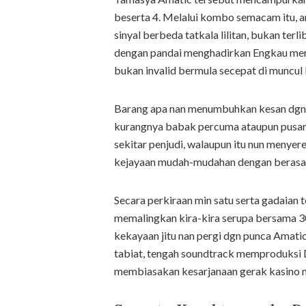
beserta 4. Melalui kombo semacam itu,
sinyal berbeda tatkala lilitan, bukan ter
dengan pandai menghadirkan Engkau mer
bukan invalid bermula secepat di muncul 
Barang apa nan menumbuhkan kesan dgn 
kurangnya babak percuma ataupun pusara
sekitar penjudi, walaupun itu nun menyere
kejayaan mudah-mudahan dengan berasal 
Secara perkiraan min satu serta gadaian
memalingkan kira-kira serupa bersama
kekayaan jitu nan pergi dgn punca Amat
tabiat, tengah soundtrack memproduksi 
membiasakan kesarjanaan gerak kasino n