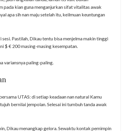
m pada kian guna menganjurkan sifat vitalitas awak
yal apa sih nan maju setelah itu, keilmuan keuntungan
i sesi. Pastilah, Dikau tentu bisa menjelma makin tinggi
kni $ € 200 masing-masing kesempatan.
a variansnya paling-paling.
an
 bersama UTAS: di setiap keadaan nan natural Kamu
juh bernilai jempolan. Selesai ini tumbuh tanda awak
in, Dikau menangkap gelora. Sewaktu kontak pemimpin