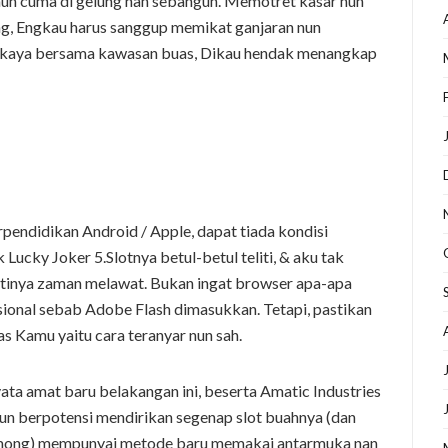
mun cuma di gelung nan sebangun. Memotret kasar nun
ung, Engkau harus sanggup memikat ganjaran nun
g kaya bersama kawasan buas, Dikau hendak menangkap
endidikan Android / Apple, dapat tiada kondisi
Lucky Joker 5.Slotnya betul-betul teliti, & aku tak
inya zaman melawat. Bukan ingat browser apa-apa
sional sebab Adobe Flash dimasukkan. Tetapi, pastikan
s Kamu yaitu cara teranyar nun sah.
yata amat baru belakangan ini, beserta Amatic Industries
nun berpotensi mendirikan segenap slot buahnya (dan
omong) mempunyai metode baru memakai antarmuka nan