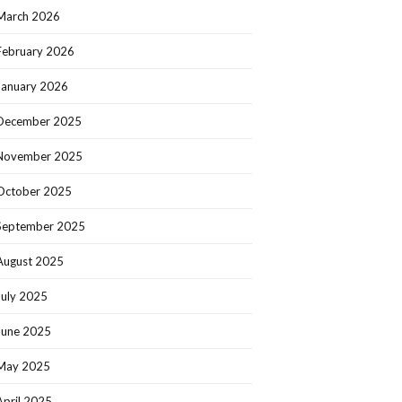
March 2026
February 2026
January 2026
December 2025
November 2025
October 2025
September 2025
August 2025
July 2025
June 2025
May 2025
April 2025