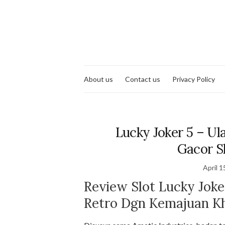
About us
Contact us
Privacy Policy
Lucky Joker 5 – U
Gacor Sl
April 1
Review Slot Lucky Joke
Retro Dgn Kemajuan Kh