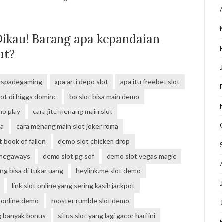
ikau! Barang apa kepandaian
ut?
t spadegaming
apa arti depo slot
apa itu freebet slot
ot di higgs domino
bo slot bisa main demo
mo play
cara jitu menang main slot
ca
cara menang main slot joker roma
 book of fallen
demo slot chicken drop
 megaways
demo slot pg sof
demo slot vegas magic
ng bisa di tukar uang
heylink.me slot demo
link slot online yang sering kasih jackpot
t online demo
rooster rumble slot demo
ng banyak bonus
situs slot yang lagi gacor hari ini