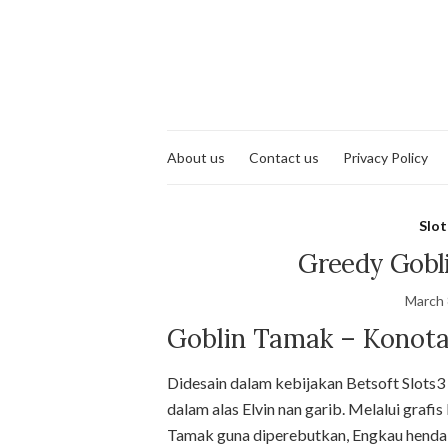
About us
Contact us
Privacy Policy
Slo
Greedy Gobli
March 
Goblin Tamak – Konota
Didesain dalam kebijakan Betsoft Slots3 
dalam alas Elvin nan garib. Melalui gra
Tamak guna diperebutkan, Engkau henda