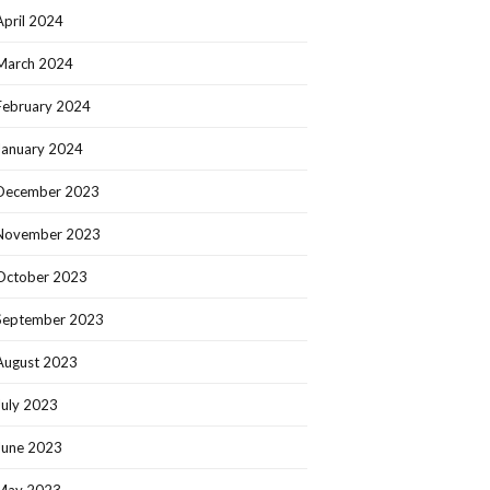
April 2024
March 2024
February 2024
January 2024
December 2023
November 2023
October 2023
September 2023
August 2023
July 2023
June 2023