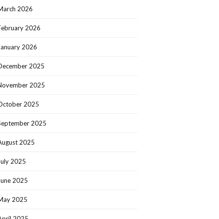
March 2026
February 2026
January 2026
December 2025
November 2025
October 2025
September 2025
August 2025
July 2025
June 2025
May 2025
April 2025