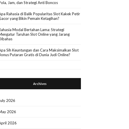
Pola, Jam, dan Strategi Anti Boncos
Apa Rahasia di Balik Popularitas Slot Kakek Petir
Gacor yang Bikin Pemain Ketagihan?
Rahasia Modal Bertahan Lama: Strategi
Mengatur Taruhan Slot Online yang Jarang
Dibahas
Apa Sih Keuntungan dan Cara Maksimalkan Slot
Bonus Putaran Gratis di Dunia Judi Online?
Archives
July 2026
May 2026
April 2026