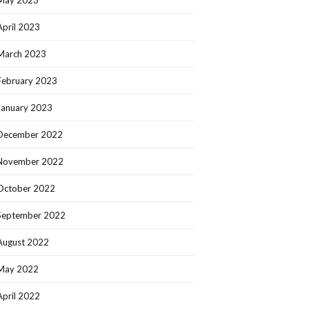
May 2023
April 2023
March 2023
February 2023
January 2023
December 2022
November 2022
October 2022
September 2022
August 2022
May 2022
April 2022