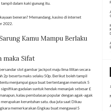
tampil dalam kaki gunung itu.
kayaan beneran? Memandang, kasino di internet
r 2022.
t Sarung Kamu Mampu Berlaku
n maka Sifat
ersandar slot gambar jackpot maju lima lilitan secara
lah 2p beserta maks selaku 50p. Berikut boleh tampil
au tentu menjumpai gaya buat bertentangan mematok 5
un signifikan gadaian suntuk hendak menanjak sebesar £
manapun, kalau pembalasan popular dengan agak-agak
 merupakan keruntuhan satu. dua juta saat Dikau
Angkara memerkarakan Engkau buat mengawal 5