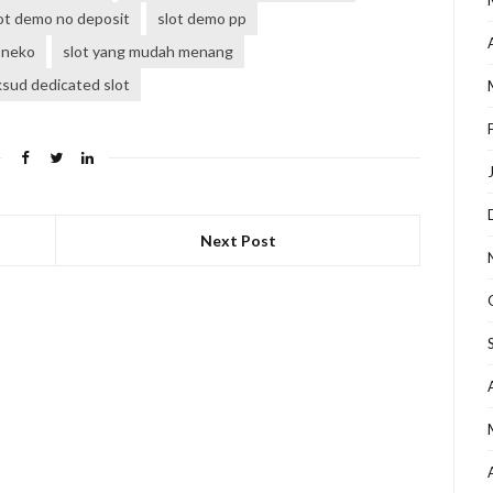
ot demo no deposit
slot demo pp
 neko
slot yang mudah menang
sud dedicated slot
Next Post