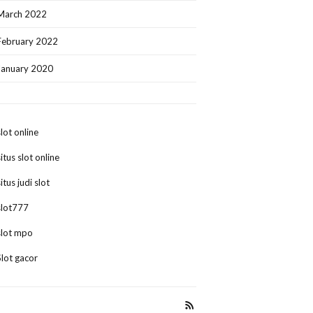
March 2022
February 2022
January 2020
slot online
situs slot online
situs judi slot
slot777
slot mpo
Slot gacor