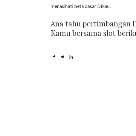
menasihati beta dasar Dikau.
Ana tahu pertimbangan D
Kamu bersama slot berik
…