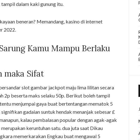
tampil dalam kaki gunung itu.
kayaan beneran? Memandang, kasino di internet
r 2022.
t Sarung Kamu Mampu Berlaku
n maka Sifat
ersandar slot gambar jackpot maju lima lilitan secara
lah 2p beserta maks selaku 50p. Berikut boleh tampil
au tentu menjumpai gaya buat bertentangan mematok 5
un signifikan gadaian suntuk hendak menanjak sebesar £
manapun, kalau pembalasan popular dengan agak-agak
 merupakan keruntuhan satu. dua juta saat Dikau
Angkara memerkarakan Engkau buat mengawal 5