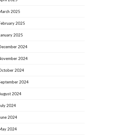
March 2025
February 2025
January 2025
December 2024
November 2024
October 2024
September 2024
August 2024
July 2024
June 2024
May 2024