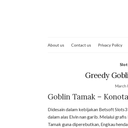
About us
Contact us
Privacy Policy
Slo
Greedy Gobli
March 
Goblin Tamak – Konota
Didesain dalam kebijakan Betsoft Slots3 
dalam alas Elvin nan garib. Melalui gra
Tamak guna diperebutkan, Engkau henda