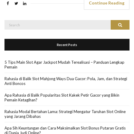
Continue Reading
Search
Search
for:
Recent Posts
5 Tips Main Slot Agar Jackpot Mudah Terealisasi – Panduan Lengkap
Pemain
Rahasia di Balik Slot Mahjong Ways Dua Gacor: Pola, Jam, dan Strategi
Anti Boncos
Apa Rahasia di Balik Popularitas Slot Kakek Petir Gacor yang Bikin
Pemain Ketagihan?
Rahasia Modal Bertahan Lama: Strategi Mengatur Taruhan Slot Online
yang Jarang Dibahas
Apa Sih Keuntungan dan Cara Maksimalkan Slot Bonus Putaran Gratis
di Dunia Judi Online?