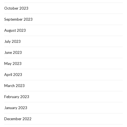
October 2023
September 2023
August 2023
July 2023
June 2023
May 2023
April 2023
March 2023
February 2023
January 2023
December 2022