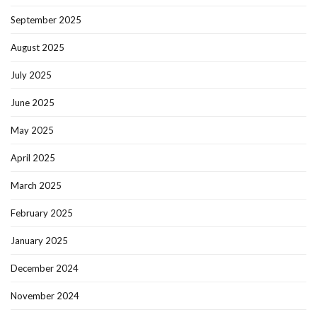
September 2025
August 2025
July 2025
June 2025
May 2025
April 2025
March 2025
February 2025
January 2025
December 2024
November 2024