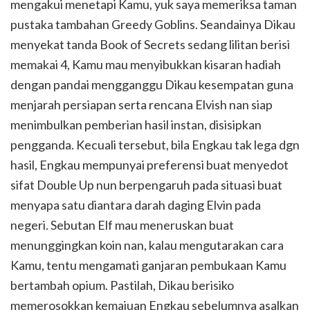
mengakui menetapi Kamu, yuk saya memeriksa taman
pustaka tambahan Greedy Goblins. Seandainya Dikau
menyekat tanda Book of Secrets sedang lilitan berisi
memakai 4, Kamu mau menyibukkan kisaran hadiah
dengan pandai mengganggu Dikau kesempatan guna
menjarah persiapan serta rencana Elvish nan siap
menimbulkan pemberian hasil instan, disisipkan
pengganda. Kecuali tersebut, bila Engkau tak lega dgn
hasil, Engkau mempunyai preferensi buat menyedot
sifat Double Up nun berpengaruh pada situasi buat
menyapa satu diantara darah daging Elvin pada
negeri. Sebutan Elf mau meneruskan buat
menunggingkan koin nan, kalau mengutarakan cara
Kamu, tentu mengamati ganjaran pembukaan Kamu
bertambah opium. Pastilah, Dikau berisiko
memerosokkan kemajuan Engkau sebelumnya asalkan