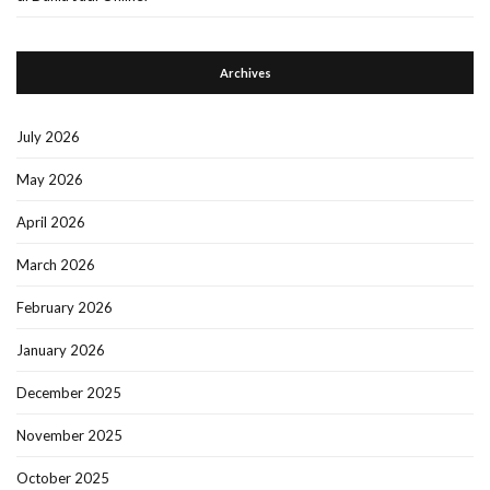
Archives
July 2026
May 2026
April 2026
March 2026
February 2026
January 2026
December 2025
November 2025
October 2025