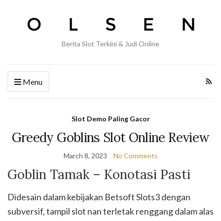
Berita Slot Terkini & Judi Online
Menu
Slot Demo Paling Gacor
Greedy Goblins Slot Online Review
March 8, 2023
No Comments
Goblin Tamak – Konotasi Pasti
Didesain dalam kebijakan Betsoft Slots3 dengan
subversif, tampil slot nan terletak renggang dalam alas