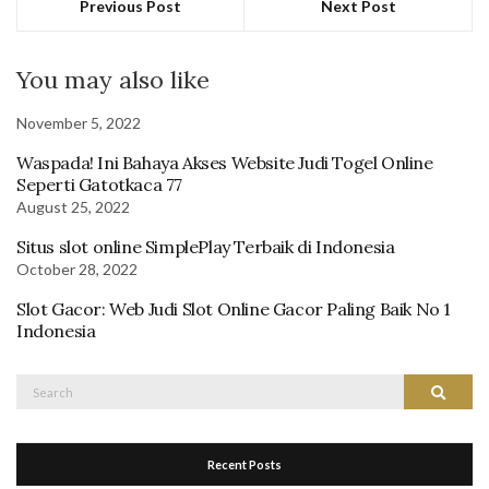
Previous Post
Next Post
You may also like
November 5, 2022
Waspada! Ini Bahaya Akses Website Judi Togel Online
Seperti Gatotkaca 77
August 25, 2022
Situs slot online SimplePlay Terbaik di Indonesia
October 28, 2022
Slot Gacor: Web Judi Slot Online Gacor Paling Baik No 1
Indonesia
Search
Search
for:
Recent Posts