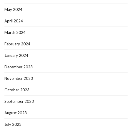
May 2024
April 2024
March 2024
February 2024
January 2024
December 2023
November 2023
October 2023
September 2023
August 2023
July 2023