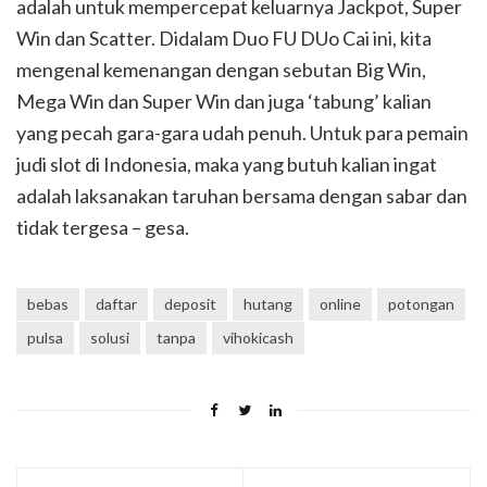
adalah untuk mempercepat keluarnya Jackpot, Super
Win dan Scatter. Didalam Duo FU DUo Cai ini, kita
mengenal kemenangan dengan sebutan Big Win,
Mega Win dan Super Win dan juga ‘tabung’ kalian
yang pecah gara-gara udah penuh. Untuk para pemain
judi slot di Indonesia, maka yang butuh kalian ingat
adalah laksanakan taruhan bersama dengan sabar dan
tidak tergesa – gesa.
bebas
daftar
deposit
hutang
online
potongan
pulsa
solusi
tanpa
vihokicash