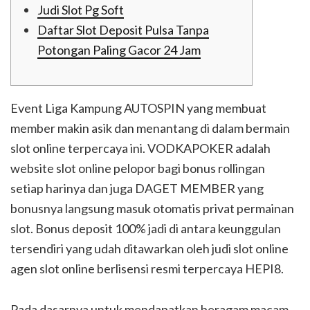
Judi Slot Pg Soft
Daftar Slot Deposit Pulsa Tanpa
Potongan Paling Gacor 24 Jam
Event Liga Kampung AUTOSPIN yang membuat
member makin asik dan menantang di dalam bermain
slot online terpercaya ini. VODKAPOKER adalah
website slot online pelopor bagi bonus rollingan
setiap harinya dan juga DAGET MEMBER yang
bonusnya langsung masuk otomatis privat permainan
slot. Bonus deposit 100% jadi di antara keunggulan
tersendiri yang udah ditawarkan oleh judi slot online
agen slot online berlisensi resmi terpercaya HEPI8.
Pada dasarnya untuk mendapatkan beragam macam