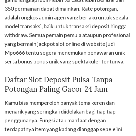
350 permainan dapat dimainkan. Rate potongan,
adalah ongkos admin agen yang berlaku untuk segala
model transaksi, baik untuk transaksi deposit hingga
withdraw. Semua pemain pemula ataupun profesional
yang bermain jackpot slot online di website judi
Mpo666 tentu segera menemukan penawaran unik
serta bonus bonus unik yang spektakuler tentunya.
Daftar Slot Deposit Pulsa Tanpa
Potongan Paling Gacor 24 Jam
Kamu bisa memperoleh banyak tema keren dan
menarik yang seringkali diidolakan bagi tiap tiap
penggunanya. Fungsi atau manfaat dengan
terdapatnya item yang kadang dianggap sepele ini