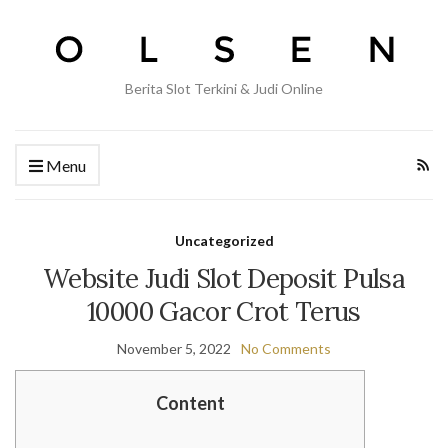
Berita Slot Terkini & Judi Online
Menu
Uncategorized
Website Judi Slot Deposit Pulsa
10000 Gacor Crot Terus
November 5, 2022
No Comments
Content