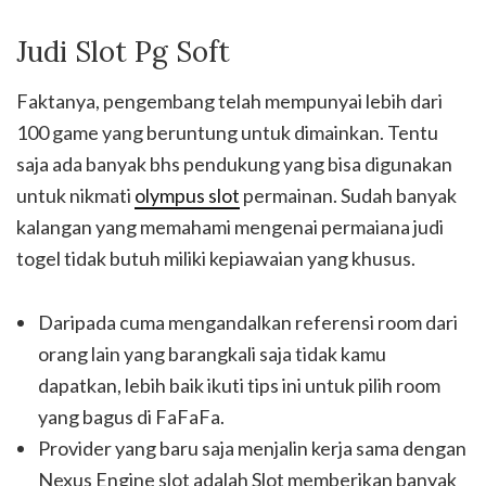
Judi Slot Pg Soft
Faktanya, pengembang telah mempunyai lebih dari
100 game yang beruntung untuk dimainkan. Tentu
saja ada banyak bhs pendukung yang bisa digunakan
untuk nikmati
olympus slot
permainan. Sudah banyak
kalangan yang memahami mengenai permaiana judi
togel tidak butuh miliki kepiawaian yang khusus.
Daripada cuma mengandalkan referensi room dari
orang lain yang barangkali saja tidak kamu
dapatkan, lebih baik ikuti tips ini untuk pilih room
yang bagus di FaFaFa.
Provider yang baru saja menjalin kerja sama dengan
Nexus Engine slot adalah Slot memberikan banyak