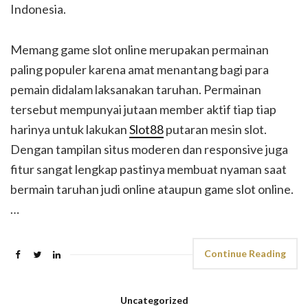
Indonesia.
Memang game slot online merupakan permainan
paling populer karena amat menantang bagi para
pemain didalam laksanakan taruhan. Permainan
tersebut mempunyai jutaan member aktif tiap tiap
harinya untuk lakukan
Slot88
putaran mesin slot.
Dengan tampilan situs moderen dan responsive juga
fitur sangat lengkap pastinya membuat nyaman saat
bermain taruhan judi online ataupun game slot online.
…
Continue Reading
Uncategorized