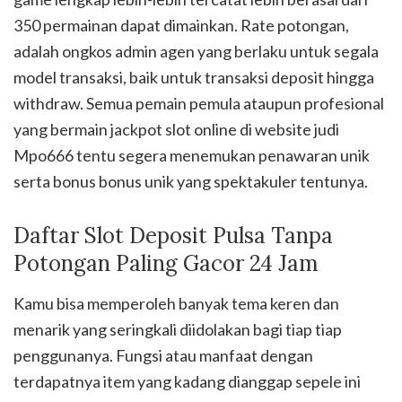
350 permainan dapat dimainkan. Rate potongan,
adalah ongkos admin agen yang berlaku untuk segala
model transaksi, baik untuk transaksi deposit hingga
withdraw. Semua pemain pemula ataupun profesional
yang bermain jackpot slot online di website judi
Mpo666 tentu segera menemukan penawaran unik
serta bonus bonus unik yang spektakuler tentunya.
Daftar Slot Deposit Pulsa Tanpa
Potongan Paling Gacor 24 Jam
Kamu bisa memperoleh banyak tema keren dan
menarik yang seringkali diidolakan bagi tiap tiap
penggunanya. Fungsi atau manfaat dengan
terdapatnya item yang kadang dianggap sepele ini