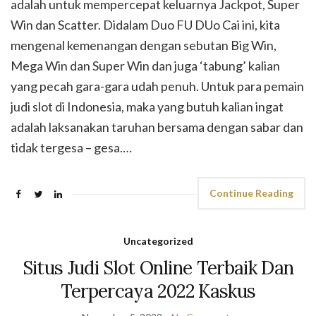
adalah untuk mempercepat keluarnya Jackpot, Super
Win dan Scatter. Didalam Duo FU DUo Cai ini, kita
mengenal kemenangan dengan sebutan Big Win,
Mega Win dan Super Win dan juga ‘tabung’ kalian
yang pecah gara-gara udah penuh. Untuk para pemain
judi slot di Indonesia, maka yang butuh kalian ingat
adalah laksanakan taruhan bersama dengan sabar dan
tidak tergesa – gesa.…
Continue Reading
Uncategorized
Situs Judi Slot Online Terbaik Dan
Terpercaya 2022 Kaskus