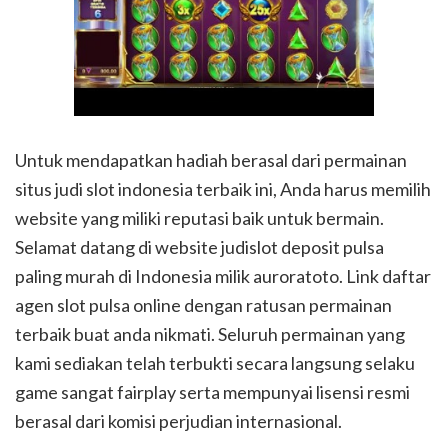
Untuk mendapatkan hadiah berasal dari permainan
situs judi slot indonesia terbaik ini, Anda harus memilih
website yang miliki reputasi baik untuk bermain.
Selamat datang di website judislot deposit pulsa
paling murah di Indonesia milik auroratoto. Link daftar
agen slot pulsa online dengan ratusan permainan
terbaik buat anda nikmati. Seluruh permainan yang
kami sediakan telah terbukti secara langsung selaku
game sangat fairplay serta mempunyai lisensi resmi
berasal dari komisi perjudian internasional.