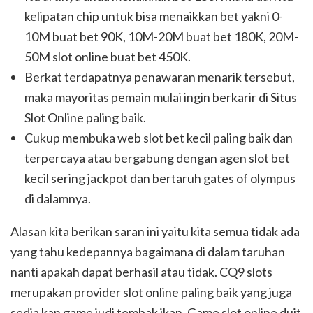
kelipatan chip untuk bisa menaikkan bet yakni 0-
10M buat bet 90K, 10M-20M buat bet 180K, 20M-
50M slot online buat bet 450K.
Berkat terdapatnya penawaran menarik tersebut,
maka mayoritas pemain mulai ingin berkarir di Situs
Slot Online paling baik.
Cukup membuka web slot bet kecil paling baik dan
terpercaya atau bergabung dengan agen slot bet
kecil sering jackpot dan bertaruh gates of olympus
di dalamnya.
Alasan kita berikan saran ini yaitu kita semua tidak ada
yang tahu kedepannya bagaimana di dalam taruhan
nanti apakah dapat berhasil atau tidak. CQ9 slots
merupakan provider slot online paling baik yang juga
sedia kan game judi tembak ikan. Game slot online duit