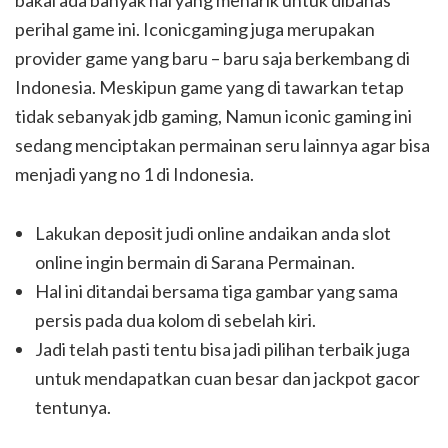
bakal ada banyak hal yang menarik untuk dibahas
perihal game ini. Iconicgaming juga merupakan
provider game yang baru – baru saja berkembang di
Indonesia. Meskipun game yang di tawarkan tetap
tidak sebanyak jdb gaming, Namun iconic gaming ini
sedang menciptakan permainan seru lainnya agar bisa
menjadi yang no 1 di Indonesia.
Lakukan deposit judi online andaikan anda slot
online ingin bermain di Sarana Permainan.
Hal ini ditandai bersama tiga gambar yang sama
persis pada dua kolom di sebelah kiri.
Jadi telah pasti tentu bisa jadi pilihan terbaik juga
untuk mendapatkan cuan besar dan jackpot gacor
tentunya.