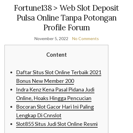
Fortune138 > Web Slot Deposit
Pulsa Online Tanpa Potongan
Profile Forum
November 5, 2022
No Comments
Content
Daftar Situs Slot Online Terbaik 2021
Bonus New Member 200
Indra Kenz Kena Pasal Pidana Judi
Online, Hoaks Hingga Pencucian
Bocoran Slot Gacor Hari Ini Paling
Lengkap Di Cnnslot
Slot855 Situs Judi Slot Online Resmi