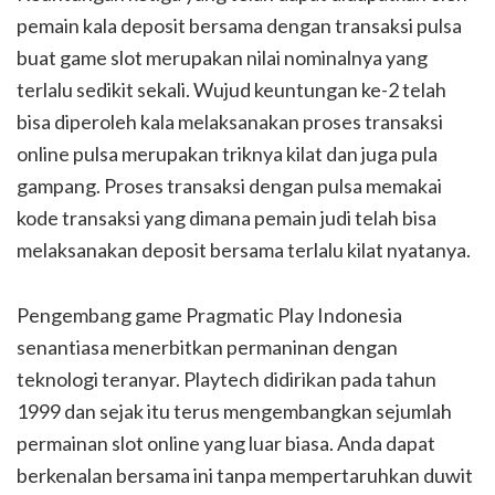
pemain kala deposit bersama dengan transaksi pulsa
buat game slot merupakan nilai nominalnya yang
terlalu sedikit sekali. Wujud keuntungan ke-2 telah
bisa diperoleh kala melaksanakan proses transaksi
online pulsa merupakan triknya kilat dan juga pula
gampang. Proses transaksi dengan pulsa memakai
kode transaksi yang dimana pemain judi telah bisa
melaksanakan deposit bersama terlalu kilat nyatanya.
Pengembang game Pragmatic Play Indonesia
senantiasa menerbitkan permaninan dengan
teknologi teranyar. Playtech didirikan pada tahun
1999 dan sejak itu terus mengembangkan sejumlah
permainan slot online yang luar biasa. Anda dapat
berkenalan bersama ini tanpa mempertaruhkan duwit