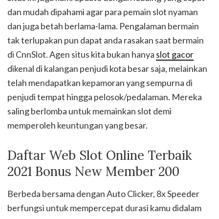
dan mudah dipahami agar para pemain slot nyaman
dan juga betah berlama-lama. Pengalaman bermain
tak terlupakan pun dapat anda rasakan saat bermain
di CnnSlot. Agen situs kita bukan hanya
slot gacor
dikenal di kalangan penjudi kota besar saja, melainkan
telah mendapatkan kepamoran yang sempurna di
penjudi tempat hingga pelosok/pedalaman. Mereka
saling berlomba untuk memainkan slot demi
memperoleh keuntungan yang besar.
Daftar Web Slot Online Terbaik
2021 Bonus New Member 200
Berbeda bersama dengan Auto Clicker, 8x Speeder
berfungsi untuk mempercepat durasi kamu didalam