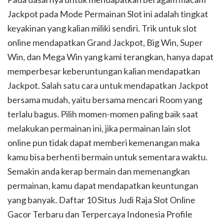
Jackpot pada Mode Permainan Slot ini adalah tingkat
keyakinan yang kalian miliki sendiri. Trik untuk slot
online mendapatkan Grand Jackpot, Big Win, Super
Win, dan Mega Win yang kami terangkan, hanya dapat
memperbesar keberuntungan kalian mendapatkan
Jackpot. Salah satu cara untuk mendapatkan Jackpot
bersama mudah, yaitu bersama mencari Room yang
terlalu bagus. Pilih momen-momen paling baik saat
melakukan permainan ini, jika permainan lain slot
online pun tidak dapat memberi kemenangan maka
kamu bisa berhenti bermain untuk sementara waktu.
Semakin anda kerap bermain dan memenangkan
permainan, kamu dapat mendapatkan keuntungan
yang banyak. Daftar 10 Situs Judi Raja Slot Online
Gacor Terbaru dan Terpercaya Indonesia Profile