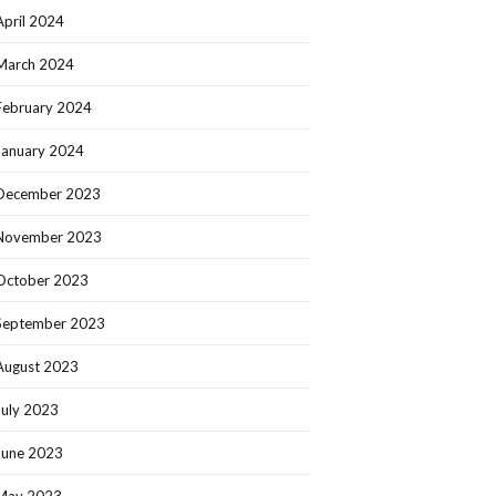
April 2024
March 2024
February 2024
January 2024
December 2023
November 2023
October 2023
September 2023
August 2023
July 2023
June 2023