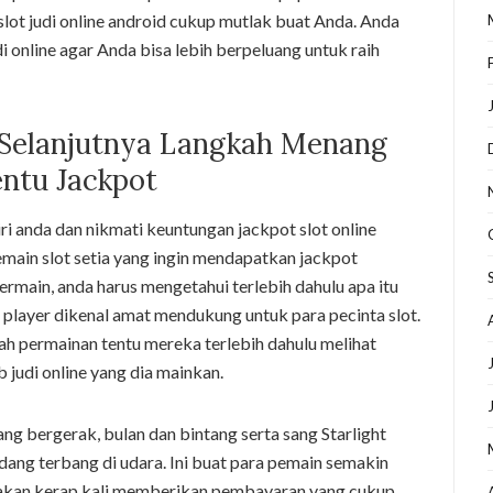
n slot judi online android cukup mutlak buat Anda. Anda
di online agar Anda bisa lebih berpeluang untuk raih
 Selanjutnya Langkah Menang
entu Jackpot
ri anda dan nikmati keuntungan jackpot slot online
emain slot setia yang ingin mendapatkan jackpot
ermain, anda harus mengetahui terlebih dahulu apa itu
o player dikenal amat mendukung untuk para pecinta slot.
ah permainan tentu mereka terlebih dahulu melihat
judi online yang dia mainkan.
g bergerak, bulan dan bintang serta sang Starlight
ng terbang di udara. Ini buat para pemain semakin
nakan kerap kali memberikan pembayaran yang cukup