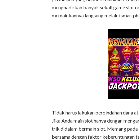
menghadirkan banyak sekali game slot onl
memainkannya langsung melalui smartpho
Tidak harus lakukan perpindahan dana atau 
Jika Anda main slot hanya dengan mengan
trik didalam bermain slot. Memang pada 
bersama dengan faktor keberuntungan ta