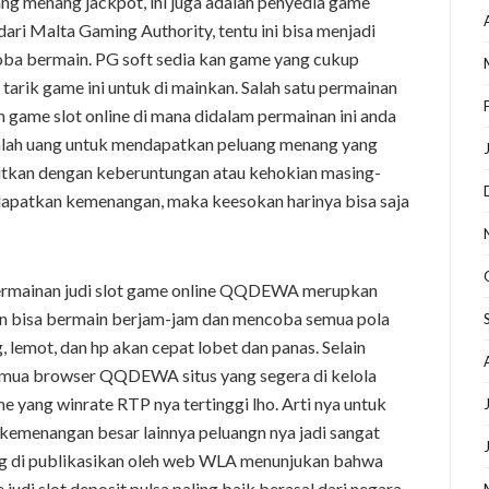
ang menang jackpot, ini juga adalah penyedia game
dari Malta Gaming Authority, tentu ini bisa menjadi
oba bermain. PG soft sedia kan game yang cukup
 tarik game ini untuk di mainkan. Salah satu permainan
lah game slot online di mana didalam permainan ini anda
lah uang untuk mendapatkan peluang menang yang
aitkan dengan keberuntungan atau kehokian masing-
ndapatkan kemenangan, maka keesokan harinya bisa saja
 permainan judi slot game online QQDEWA merupkan
lian bisa bermain berjam-jam dan mencoba semua pola
g, lemot, dan hp akan cepat lobet dan panas. Selain
 semua browser QQDEWA situs yang segera di kelola
e yang winrate RTP nya tertinggi lho. Arti nya untuk
kemenangan besar lainnya peluangn nya jadi sangat
ang di publikasikan oleh web WLA menunjukan bahwa
udi slot deposit pulsa paling baik berasal dari negara