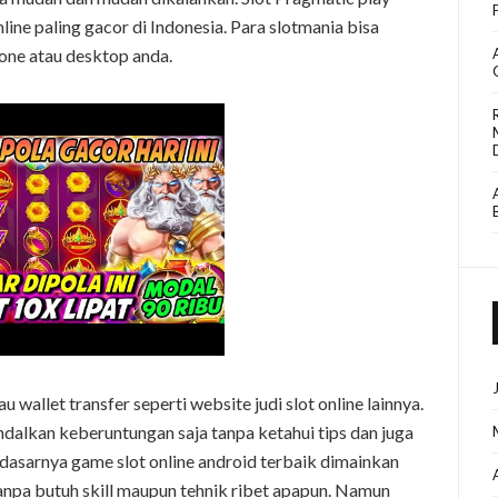
ine paling gacor di Indonesia. Para slotmania bisa
ne atau desktop anda.
wallet transfer seperti website judi slot online lainnya.
dalkan keberuntungan saja tanpa ketahui tips dan juga
dasarnya game slot online android terbaik dimainkan
npa butuh skill maupun tehnik ribet apapun. Namun