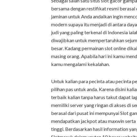
Sebagai salah satu situs slot gacor gamp
bersama dengan restifikat resmi berasal 
jaminan untuk Anda andaikan ingin menc
modern supaya itu menjadi di antara daya
judi yang paling terkenal di Indonesia ia
diwajibkan untuk mempertaruhkan sejum
besar. Kadang permainan slot online dik
masing orang. Apabila hari ini kamu me
kamu mengalami kekalahan.
Untuk kalian para pecinta atau pecinta
pilihan pas untuk anda. Karena disini ka
terbaik kalian tanpa harus takut dapat la
memiliki server yang ringan di akses di
berasal dari pusat ini mempunyai Slot gam
mendapatkan jackpot atau maxwin serta 
tinggi. Berdasarkan hasil information y
Slotmasuk dalam urutan 10 besar website j