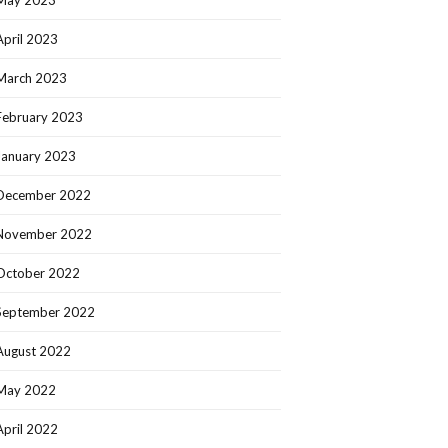
May 2023
April 2023
March 2023
February 2023
January 2023
December 2022
November 2022
October 2022
September 2022
August 2022
May 2022
April 2022