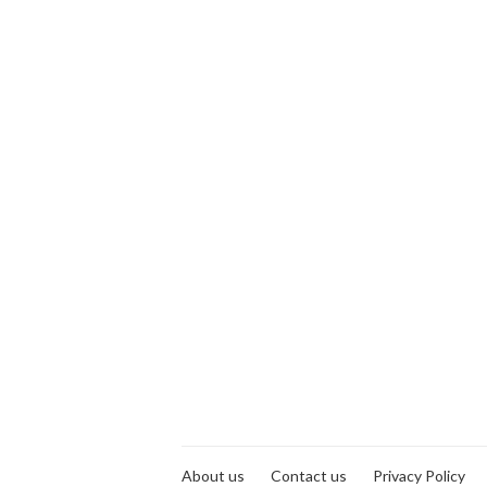
About us
Contact us
Privacy Policy