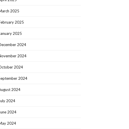
March 2025
February 2025
January 2025
December 2024
November 2024
October 2024
September 2024
August 2024
July 2024
June 2024
May 2024