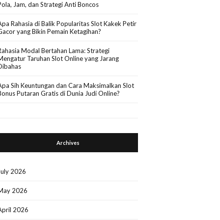
Pola, Jam, dan Strategi Anti Boncos
Apa Rahasia di Balik Popularitas Slot Kakek Petir
Gacor yang Bikin Pemain Ketagihan?
Rahasia Modal Bertahan Lama: Strategi
Mengatur Taruhan Slot Online yang Jarang
Dibahas
Apa Sih Keuntungan dan Cara Maksimalkan Slot
Bonus Putaran Gratis di Dunia Judi Online?
Archives
July 2026
May 2026
April 2026