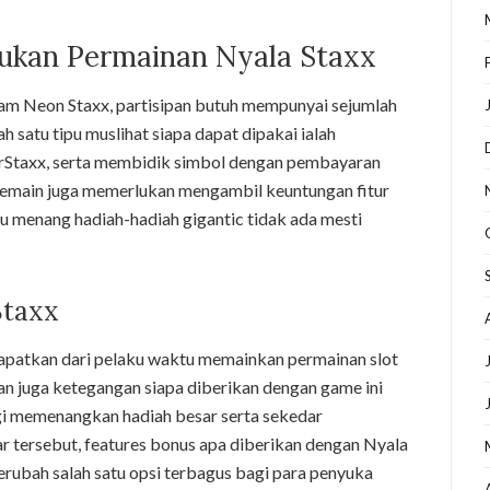
kukan Permainan Nyala Staxx
lam Neon Staxx, partisipan butuh mempunyai sejumlah
ah satu tipu muslihat siapa dapat dipakai ialah
Staxx, serta membidik simbol dengan pembayaran
emain juga memerlukan mengambil keuntungan fitur
 menang hadiah-hadiah gigantic tidak ada mesti
Staxx
apatkan dari pelaku waktu memainkan permainan slot
an juga ketegangan siapa diberikan dengan game ini
gi memenangkan hadiah besar serta sekedar
 tersebut, features bonus apa diberikan dengan Nyala
erubah salah satu opsi terbagus bagi para penyuka