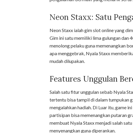
Neon Staxx: Satu Peng
Neon Staxx ialah gim slot online yang di
Gim ini satu memiliki lima gulungan dan 4
menolong pelaku guna memenangkan bonu
apa menggebrak, Nyala Staxx memberika
mudah dilupakan.
Features Unggulan Ber
Salah satu fitur unggulan sebab Nyala St
tertentu bisa tampil di dalam tumpukan g
mengalahkan hadiah. Di Luar itu, game ini
partisipan bisa memenangkan putaran grati
membuat Nyala Staxx menjadi salah satu 
menyenangkan guna diperankan.