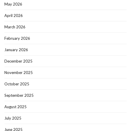
May 2026
April 2026
March 2026
February 2026
January 2026
December 2025
November 2025
October 2025
September 2025
August 2025
July 2025
June 2025