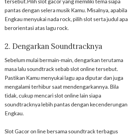
tersebut.Pilih slot gacor yang memiliki tema siapa
pantas dengan selera musik Kamu. Misalnya, apabila
Engkau menyukai nada rock, pilih slot serta judul apa
berorientasi atas lagu rock.
2. Dengarkan Soundtracknya
Sebelum mulai bermain-main, dengarkan terutama
masa lalu soundtrack sebab slot online tersebut.
Pastikan Kamu menyukai lagu apa diputar dan juga
mengalami terhibur saat mendengarkannya. Bila
tidak, cukup mencari slot online lain siapa
soundtracknya lebih pantas dengan kecenderungan
Engkau.
Slot Gacor on line bersama soundtrack terbagus