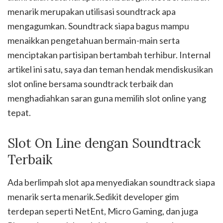
menarik merupakan utilisasi soundtrack apa
mengagumkan. Soundtrack siapa bagus mampu
menaikkan pengetahuan bermain-main serta
menciptakan partisipan bertambah terhibur. Internal
artikel ini satu, saya dan teman hendak mendiskusikan
slot online bersama soundtrack terbaik dan
menghadiahkan saran guna memilih slot online yang
tepat.
Slot On Line dengan Soundtrack
Terbaik
Ada berlimpah slot apa menyediakan soundtrack siapa
menarik serta menarik.Sedikit developer gim
terdepan seperti NetEnt, Micro Gaming, dan juga