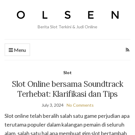
Berita Slot Terkini & Judi Online
Menu
Slot
Slot Online bersama Soundtrack
Terhebat: Klarifikasi dan Tips
July 3, 2024
No Comments
Slot online telah beralih salah satu game perjudian apa
terutama populer dalam kalangan pemain di seluruh
alam. salah satu hal apa membuat gim slot bertambah