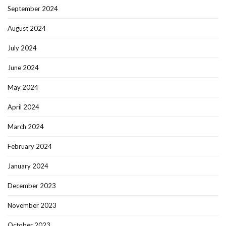
September 2024
August 2024
July 2024
June 2024
May 2024
April 2024
March 2024
February 2024
January 2024
December 2023
November 2023
October 2023