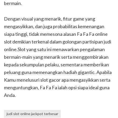
bermain.
Dengan visual yang menarik, fitur game yang
mengasyikkan, dan juga probabilitas kemenangan
siapa tinggi, tidak memesona alasan Fa Fa Fa online
slot demikian terkenal dalam golongan partisipan judi
online.Slot yang satu ini menawarkan pengalaman
bermain-main yang menarik serta menggembirakan
kepada sekumpulan pelaku, sementara memberikan
peluang guna memenangkan hadiah gigantic. Apabila
Kamu menelusuri slot gacor apa mengasyikkan serta
menguntungkan, Fa Fa Fa ialah opsi siapa ideal guna
Anda.
judi slot online jackpot terbesar