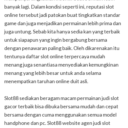
banyak lagi. Dalam kondisi seperti ini, reputasi slot
online tersebut jadi patokan buat tingkatkan standar
game dan juga menjadikan permainan lebih prima dan
juga untung. Sebab kita hanya sedia kan yang terbaik
untuk siapapun yang ingin bergabung bersama
dengan penawaran paling baik. Oleh dikarenakan itu
tentunya daftar slot online terpercaya mudah
menang juga senantiasa menyediakan kemungkinan
menang yang lebih besar untuk anda selama
menempatkan taruhan online duit asli.
Slot88 sediakan beragam macam permainan judi slot
gacor terbaik bisa dibuka bersama mudah dan cepat
bersama dengan cuma menggunakan semua model
handphone dan pc. Slot88 website agen judi slot