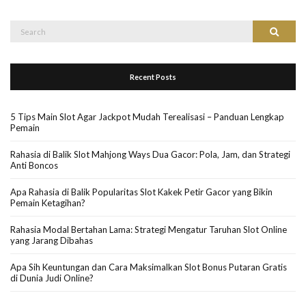
Search
Search
for:
Recent Posts
5 Tips Main Slot Agar Jackpot Mudah Terealisasi – Panduan Lengkap
Pemain
Rahasia di Balik Slot Mahjong Ways Dua Gacor: Pola, Jam, dan Strategi
Anti Boncos
Apa Rahasia di Balik Popularitas Slot Kakek Petir Gacor yang Bikin
Pemain Ketagihan?
Rahasia Modal Bertahan Lama: Strategi Mengatur Taruhan Slot Online
yang Jarang Dibahas
Apa Sih Keuntungan dan Cara Maksimalkan Slot Bonus Putaran Gratis
di Dunia Judi Online?