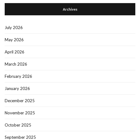
Archives
July 2026
May 2026
April 2026
March 2026
February 2026
January 2026
December 2025
November 2025
October 2025
September 2025