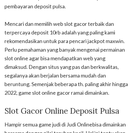
pembayaran deposit pulsa.
Mencari dan memilih web slot gacor terbaik dan
terpercaya deposit 10rb adalah yang paling kami
rekomendasikan untuk para pencari jackpot maxwin.
Perlu pemahaman yang banyak mengenai permainan
slot online agar bisa mendapatkan web yang
dimaksud. Dengan situs yang pas dan berkwalitas,
segalanya akan berjalan bersama mudah dan
beruntung. Semenjak beberapa th. paling akhir hingga
2022, game slot online gacor ramai dimainkan.
Slot Gacor Online Deposit Pulsa
Hampir semua game judi di Judi Onlinebisa dimainkan
bersama dengan nilai taruhan kecil. Hal ini tentu akan