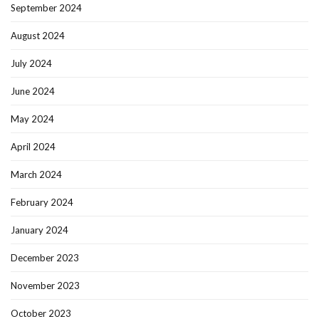
September 2024
August 2024
July 2024
June 2024
May 2024
April 2024
March 2024
February 2024
January 2024
December 2023
November 2023
October 2023