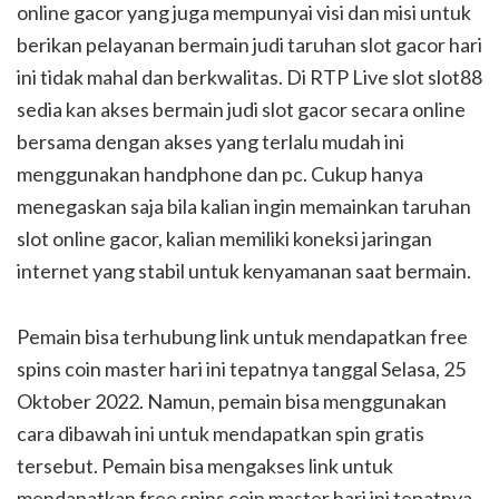
online gacor yang juga mempunyai visi dan misi untuk
berikan pelayanan bermain judi taruhan slot gacor hari
ini tidak mahal dan berkwalitas. Di RTP Live slot slot88
sedia kan akses bermain judi slot gacor secara online
bersama dengan akses yang terlalu mudah ini
menggunakan handphone dan pc. Cukup hanya
menegaskan saja bila kalian ingin memainkan taruhan
slot online gacor, kalian memiliki koneksi jaringan
internet yang stabil untuk kenyamanan saat bermain.
Pemain bisa terhubung link untuk mendapatkan free
spins coin master hari ini tepatnya tanggal Selasa, 25
Oktober 2022. Namun, pemain bisa menggunakan
cara dibawah ini untuk mendapatkan spin gratis
tersebut. Pemain bisa mengakses link untuk
mendapatkan free spins coin master hari ini tepatnya