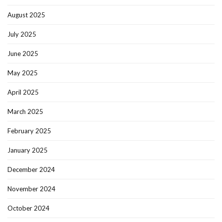
August 2025
July 2025
June 2025
May 2025
April 2025
March 2025
February 2025
January 2025
December 2024
November 2024
October 2024