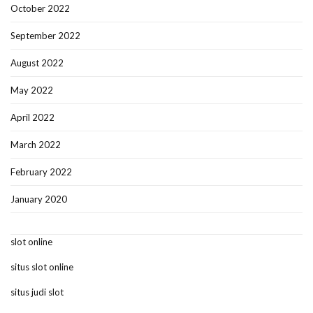
October 2022
September 2022
August 2022
May 2022
April 2022
March 2022
February 2022
January 2020
slot online
situs slot online
situs judi slot