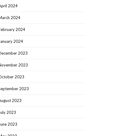
April 2024
March 2024
February 2024
January 2024
December 2023
November 2023
October 2023
September 2023
August 2023
July 2023
June 2023