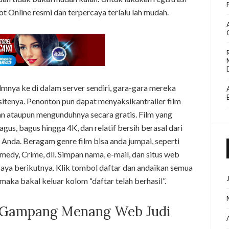
ot Online resmi dan terpercaya terlalu lah mudah.
ilmnya ke di dalam server sendiri, gara-gara mereka
itenya. Penonton pun dapat menyaksikantrailer film
an ataupun mengunduhnya secara gratis. Film yang
gus, bagus hingga 4K, dan relatif bersih berasal dari
Anda. Beragam genre film bisa anda jumpai, seperti
edy, Crime, dll. Simpan nama, e-mail, dan situs web
aya berikutnya. Klik tombol daftar dan andaikan semua
aka bakal keluar kolom “daftar telah berhasil”.
 Gampang Menang Web Judi