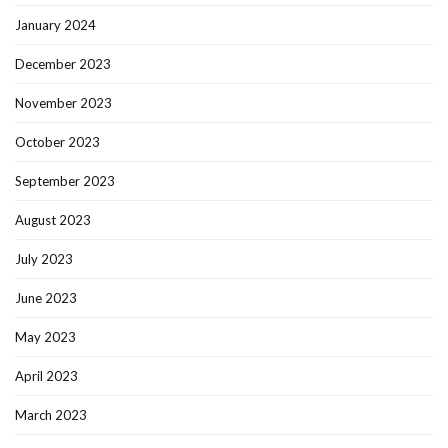
January 2024
December 2023
November 2023
October 2023
September 2023
August 2023
July 2023
June 2023
May 2023
April 2023
March 2023