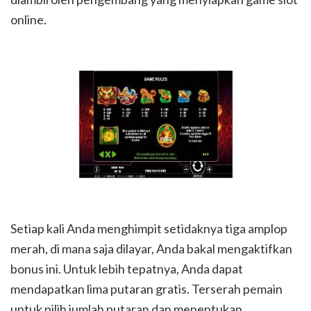
online.
Setiap kali Anda menghimpit setidaknya tiga amplop
merah, di mana saja dilayar, Anda bakal mengaktifkan
bonus ini. Untuk lebih tepatnya, Anda dapat
mendapatkan lima putaran gratis. Terserah pemain
untuk pilih jumlah putaran dan menentukan