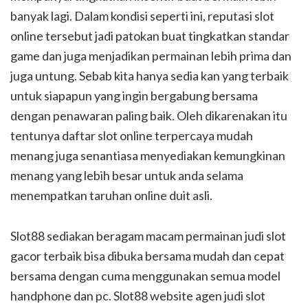
banyak lagi. Dalam kondisi seperti ini, reputasi slot
online tersebut jadi patokan buat tingkatkan standar
game dan juga menjadikan permainan lebih prima dan
juga untung. Sebab kita hanya sedia kan yang terbaik
untuk siapapun yang ingin bergabung bersama
dengan penawaran paling baik. Oleh dikarenakan itu
tentunya daftar slot online terpercaya mudah
menang juga senantiasa menyediakan kemungkinan
menang yang lebih besar untuk anda selama
menempatkan taruhan online duit asli.
Slot88 sediakan beragam macam permainan judi slot
gacor terbaik bisa dibuka bersama mudah dan cepat
bersama dengan cuma menggunakan semua model
handphone dan pc. Slot88 website agen judi slot