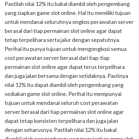
Pastilah nilai 12% itu bakal diambil oleh pengembang
yang siapkan game slot online. Hal itu memiliki tujuan
untuk mendanai seluruhnya ongkos perawatan server
berasal dari tiap permainan slot online agar dapat
tetap terpelihara serta jalur dengan sepatutnya.
Perihal itu punya tujuan untuk mengongkosi semua
cost perawatan server berasal dari tiap-tiap
permainan slot online agar dapat terus terpelihara
dan juga jalan bersama dengan setidaknya. Pastinya
nilai 12% itu dapat diambil oleh pengembang yang
sediakan game slot online. Perihal itu mempunyai
tujuan untuk mendanai seluruh cost perawatan
server berasal dari tiap permainan slot online agar
dapat tetap konsisten terpelihara dan juga jalan
dengan seharusnya. Pastilah nilai 12% itu bakal
diambil oleh pengembang yang menyiapkan game slot