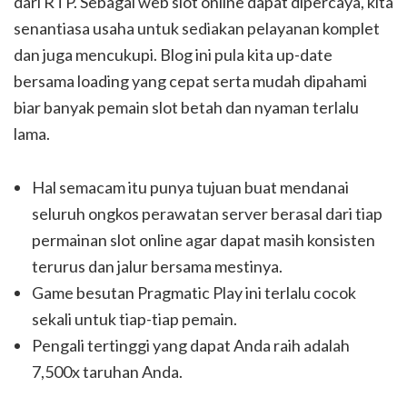
dari RTP. Sebagai web slot online dapat dipercaya, kita
senantiasa usaha untuk sediakan pelayanan komplet
dan juga mencukupi. Blog ini pula kita up-date
bersama loading yang cepat serta mudah dipahami
biar banyak pemain slot betah dan nyaman terlalu
lama.
Hal semacam itu punya tujuan buat mendanai
seluruh ongkos perawatan server berasal dari tiap
permainan slot online agar dapat masih konsisten
terurus dan jalur bersama mestinya.
Game besutan Pragmatic Play ini terlalu cocok
sekali untuk tiap-tiap pemain.
Pengali tertinggi yang dapat Anda raih adalah
7,500x taruhan Anda.