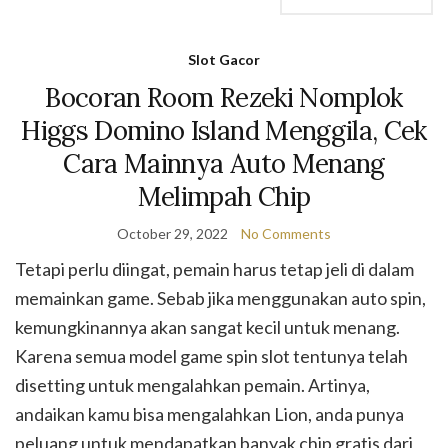
Slot Gacor
Bocoran Room Rezeki Nomplok
Higgs Domino Island Menggila, Cek
Cara Mainnya Auto Menang
Melimpah Chip
October 29, 2022
No Comments
Tetapi perlu diingat, pemain harus tetap jeli di dalam
memainkan game. Sebab jika menggunakan auto spin,
kemungkinannya akan sangat kecil untuk menang.
Karena semua model game spin slot tentunya telah
disetting untuk mengalahkan pemain. Artinya,
andaikan kamu bisa mengalahkan Lion, anda punya
peluang untuk mendapatkan banyak chip gratis dari