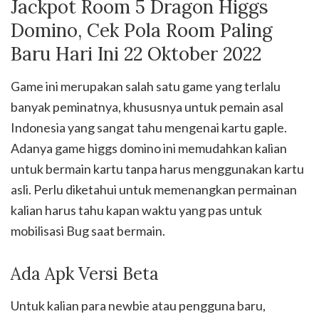
Jackpot Room 5 Dragon Higgs
Domino, Cek Pola Room Paling
Baru Hari Ini 22 Oktober 2022
Game ini merupakan salah satu game yang terlalu
banyak peminatnya, khususnya untuk pemain asal
Indonesia yang sangat tahu mengenai kartu gaple.
Adanya game higgs domino ini memudahkan kalian
untuk bermain kartu tanpa harus menggunakan kartu
asli. Perlu diketahui untuk memenangkan permainan
kalian harus tahu kapan waktu yang pas untuk
mobilisasi Bug saat bermain.
Ada Apk Versi Beta
Untuk kalian para newbie atau pengguna baru,