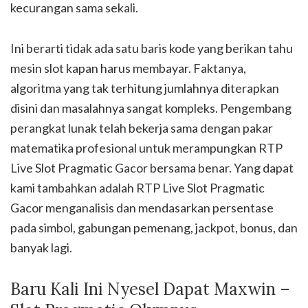
kecurangan sama sekali.
Ini berarti tidak ada satu baris kode yang berikan tahu
mesin slot kapan harus membayar. Faktanya,
algoritma yang tak terhitung jumlahnya diterapkan
disini dan masalahnya sangat kompleks. Pengembang
perangkat lunak telah bekerja sama dengan pakar
matematika profesional untuk merampungkan RTP
Live Slot Pragmatic Gacor bersama benar. Yang dapat
kami tambahkan adalah RTP Live Slot Pragmatic
Gacor menganalisis dan mendasarkan persentase
pada simbol, gabungan pemenang, jackpot, bonus, dan
banyak lagi.
Baru Kali Ini Nyesel Dapat Maxwin –