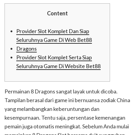
Content
Provider Slot Komplet Dan Siap
Seluruhnya Game Di Web Bet88
Dragons
Provider Slot Komplet Serta Siap
Seluruhnya Game Di Website Bet88
Permainan 8 Dragons sangat layak untuk dicoba.
Tampilan berasal dari game ini bernuansa zodiak China
yang melambangkan keberuntungan dan
kesempurnaan. Tentu saja, persentase kemenangan
pemain juga otomatis meningkat. Sebelum Anda mulai
memainkan 8 Dragons Slot bersama duit sungguhan