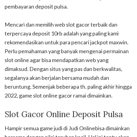
pembayaran deposit pulsa.
Mencari dan memilih web slot gacor terbaik dan
terpercaya deposit 10rb adalah yang paling kami
rekomendasikan untuk para pencari jackpot maxwin.
Perlu pemahaman yang banyak mengenai permainan
slot online agar bisa mendapatkan web yang
dimaksud. Dengan situs yang pas dan berkwalitas,
segalanya akan berjalan bersama mudah dan
beruntung. Semenjak beberapa th. paling akhir hingga
2022, game slot online gacor ramai dimainkan.
Slot Gacor Online Deposit Pulsa
Hampir semua game judi di Judi Onlinebisa dimainkan
bersama dengan nilai taruhan kecil. Hal ini tentu akan