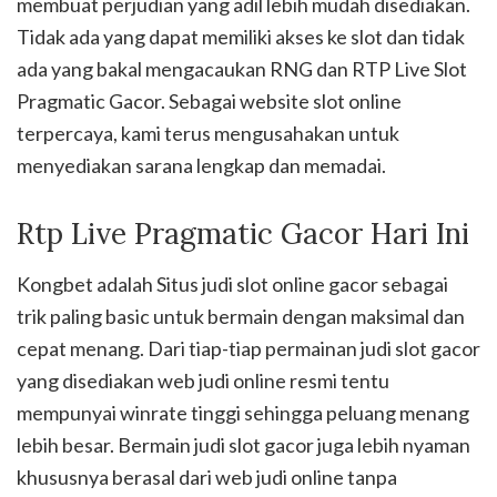
membuat perjudian yang adil lebih mudah disediakan.
Tidak ada yang dapat memiliki akses ke slot dan tidak
ada yang bakal mengacaukan RNG dan RTP Live Slot
Pragmatic Gacor. Sebagai website slot online
terpercaya, kami terus mengusahakan untuk
menyediakan sarana lengkap dan memadai.
Rtp Live Pragmatic Gacor Hari Ini
Kongbet adalah Situs judi slot online gacor sebagai
trik paling basic untuk bermain dengan maksimal dan
cepat menang. Dari tiap-tiap permainan judi slot gacor
yang disediakan web judi online resmi tentu
mempunyai winrate tinggi sehingga peluang menang
lebih besar. Bermain judi slot gacor juga lebih nyaman
khususnya berasal dari web judi online tanpa