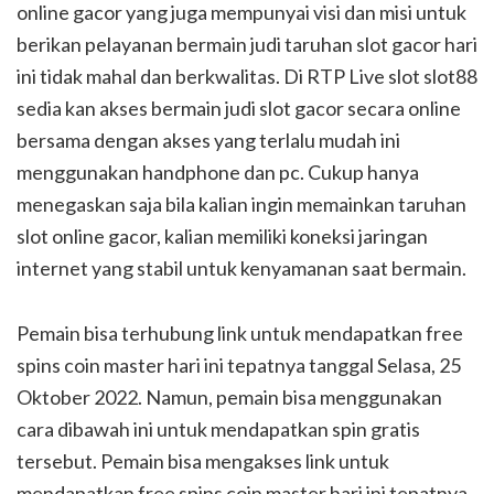
online gacor yang juga mempunyai visi dan misi untuk
berikan pelayanan bermain judi taruhan slot gacor hari
ini tidak mahal dan berkwalitas. Di RTP Live slot slot88
sedia kan akses bermain judi slot gacor secara online
bersama dengan akses yang terlalu mudah ini
menggunakan handphone dan pc. Cukup hanya
menegaskan saja bila kalian ingin memainkan taruhan
slot online gacor, kalian memiliki koneksi jaringan
internet yang stabil untuk kenyamanan saat bermain.
Pemain bisa terhubung link untuk mendapatkan free
spins coin master hari ini tepatnya tanggal Selasa, 25
Oktober 2022. Namun, pemain bisa menggunakan
cara dibawah ini untuk mendapatkan spin gratis
tersebut. Pemain bisa mengakses link untuk
mendapatkan free spins coin master hari ini tepatnya