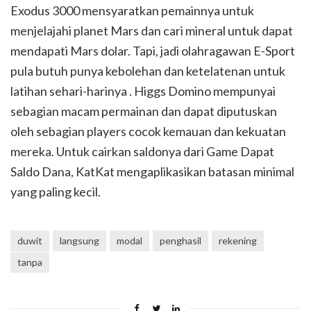
Exodus 3000 mensyaratkan pemainnya untuk
menjelajahi planet Mars dan cari mineral untuk dapat
mendapati Mars dolar. Tapi, jadi olahragawan E-Sport
pula butuh punya kebolehan dan ketelatenan untuk
latihan sehari-harinya . Higgs Domino mempunyai
sebagian macam permainan dan dapat diputuskan
oleh sebagian players cocok kemauan dan kekuatan
mereka. Untuk cairkan saldonya dari Game Dapat
Saldo Dana, KatKat mengaplikasikan batasan minimal
yang paling kecil.
duwit
langsung
modal
penghasil
rekening
tanpa