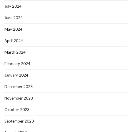
July 2024
June 2024
May 2024
April 2024
March 2024
February 2024
January 2024
December 2023
November 2023
October 2023
September 2023