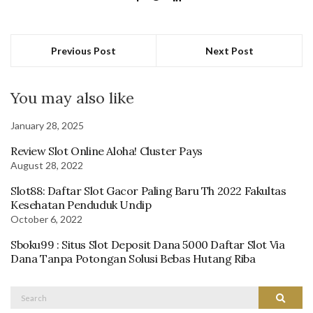
Previous Post
Next Post
You may also like
January 28, 2025
Review Slot Online Aloha! Cluster Pays
August 28, 2022
Slot88: Daftar Slot Gacor Paling Baru Th 2022 Fakultas
Kesehatan Penduduk Undip
October 6, 2022
Sboku99 : Situs Slot Deposit Dana 5000 Daftar Slot Via
Dana Tanpa Potongan Solusi Bebas Hutang Riba
Search
Search
for: