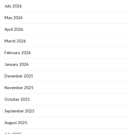
July 2026
May 2026
April 2026
March 2026
February 2026
January 2026
December 2025
November 2025
October 2025
September 2025
August 2025