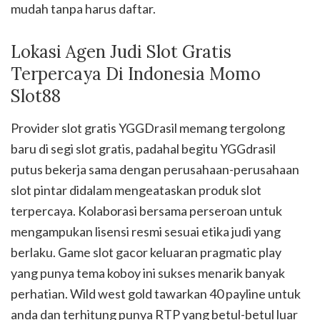
mudah tanpa harus daftar.
Lokasi Agen Judi Slot Gratis
Terpercaya Di Indonesia Momo
Slot88
Provider slot gratis YGGDrasil memang tergolong
baru di segi slot gratis, padahal begitu YGGdrasil
putus bekerja sama dengan perusahaan-perusahaan
slot pintar didalam mengeataskan produk slot
terpercaya. Kolaborasi bersama perseroan untuk
mengampukan lisensi resmi sesuai etika judi yang
berlaku. Game slot gacor keluaran pragmatic play
yang punya tema koboy ini sukses menarik banyak
perhatian. Wild west gold tawarkan 40 payline untuk
anda dan terhitung punya RTP yang betul-betul luar