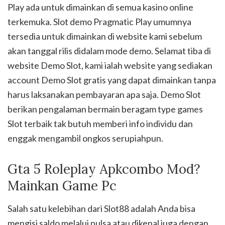
Play ada untuk dimainkan di semua kasino online
terkemuka. Slot demo Pragmatic Play umumnya
tersedia untuk dimainkan di website kami sebelum
akan tanggal rilis didalam mode demo. Selamat tiba di
website Demo Slot, kami ialah website yang sediakan
account Demo Slot gratis yang dapat dimainkan tanpa
harus laksanakan pembayaran apa saja. Demo Slot
berikan pengalaman bermain beragam type games
Slot terbaik tak butuh memberi info individu dan
enggak mengambil ongkos serupiahpun.
Gta 5 Roleplay Apkcombo Mod?
Mainkan Game Pc
Salah satu kelebihan dari Slot88 adalah Anda bisa
mengisi saldo melalui pulsa atau dikenal juga dengan