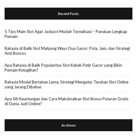
Recent Posts
5 Tips Main Slot Agar Jackpot Mudah Terealisasi – Panduan Lengkap
Pemain
Rahasia di Balik Slot Mahjong Ways Dua Gacor: Pola, Jam, dan Strategi
Anti Boncos
Apa Rahasia di Balik Popularitas Slot Kakek Petir Gacor yang Bikin
Pemain Ketagihan?
Rahasia Modal Bertahan Lama: Strategi Mengatur Taruhan Slot Online
yang Jarang Dibahas
Apa Sih Keuntungan dan Cara Maksimalkan Slot Bonus Putaran Gratis
di Dunia Judi Online?
Archives