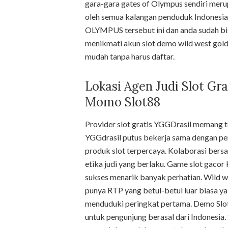
gara-gara gates of Olympus sendiri meru
oleh semua kalangan penduduk Indones
OLYMPUS tersebut ini dan anda sudah bisa
menikmati akun slot demo wild west gold 
mudah tanpa harus daftar.
Lokasi Agen Judi Slot Gr
Momo Slot88
Provider slot gratis YGGDrasil memang te
YGGdrasil putus bekerja sama dengan pe
produk slot terpercaya. Kolaborasi bers
etika judi yang berlaku. Game slot gacor
sukses menarik banyak perhatian. Wild w
punya RTP yang betul-betul luar biasa yak
menduduki peringkat pertama. Demo Slo
untuk pengunjung berasal dari Indonesia. 