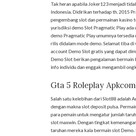
Tak heran apabila Joker123 menjadi tidak 
Indonesia. Didirikan terhadap th. 2015 
pengembang slot dan permainan kasino ter
yurisdiksi demo Slot Pragmatic Play ada 
demo Pragmatic Play umumnya tersedia u
rilis didalam mode demo. Selamat tiba di
account Demo Slot gratis yang dapat dim
Demo Slot berikan pengalaman bermain 
info individu dan enggak mengambil ongk
Gta 5 Roleplay Apkco
Salah satu kelebihan dari Slot88 adalah A
dengan makna slot deposit pulsa. Permain
para pemain untuk mengatur jumlah tar
slot maxwin. Dengan tingkat kemenangan
taruhan mereka kala bermain slot Demo. D