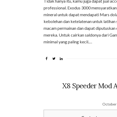
Tidak hanya itu, kamu juga dapat jual ac
professional. Exodus 3000 mensyaratkan 
mineral untuk dapat mendapati Mars dolar
kebolehan dan ketelatenan untuk latihan
macam permainan dan dapat diputuskan 
mereka. Untuk cairkan saldonya dari Ga
minimal yang paling kecil.…
X8 Speeder Mod Ap
October 