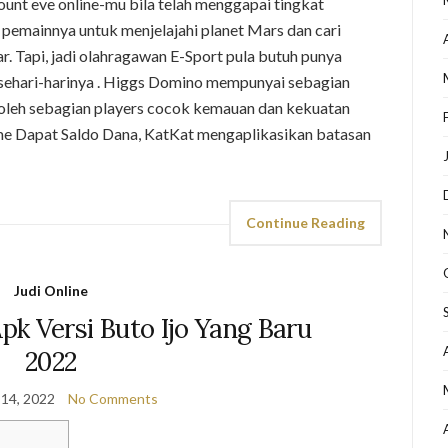
count eve online-mu bila telah menggapai tingkat
pemainnya untuk menjelajahi planet Mars dan cari
. Tapi, jadi olahragawan E-Sport pula butuh punya
 sehari-harinya . Higgs Domino mempunyai sebagian
oleh sebagian players cocok kemauan dan kekuatan
me Dapat Saldo Dana, KatKat mengaplikasikan batasan
Continue Reading
Judi Online
k Versi Buto Ijo Yang Baru
2022
14, 2022
No Comments