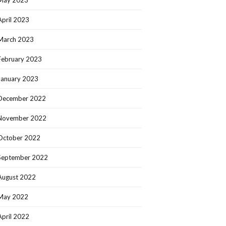
May 2023
April 2023
March 2023
February 2023
January 2023
December 2022
November 2022
October 2022
September 2022
August 2022
May 2022
April 2022