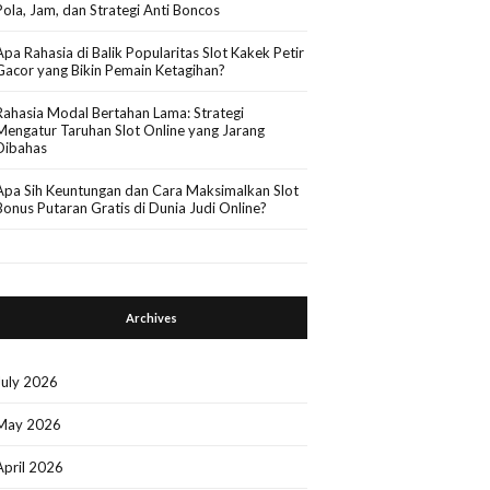
Pola, Jam, dan Strategi Anti Boncos
Apa Rahasia di Balik Popularitas Slot Kakek Petir
Gacor yang Bikin Pemain Ketagihan?
Rahasia Modal Bertahan Lama: Strategi
Mengatur Taruhan Slot Online yang Jarang
Dibahas
Apa Sih Keuntungan dan Cara Maksimalkan Slot
Bonus Putaran Gratis di Dunia Judi Online?
Archives
July 2026
May 2026
April 2026