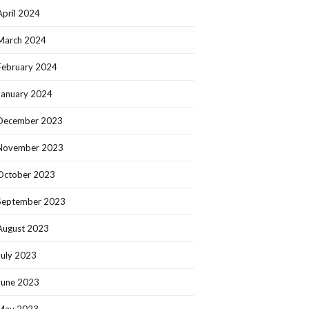
April 2024
March 2024
February 2024
January 2024
December 2023
November 2023
October 2023
September 2023
August 2023
July 2023
June 2023