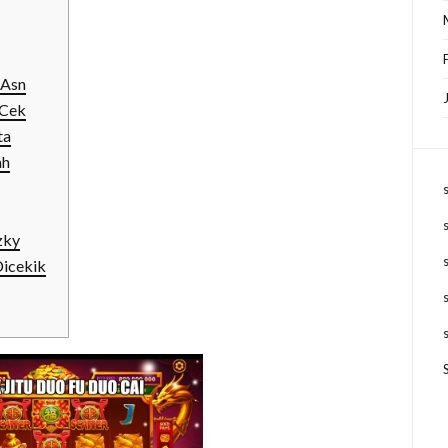
 Asn
 Cek
ta
ah
zky
Dicekik