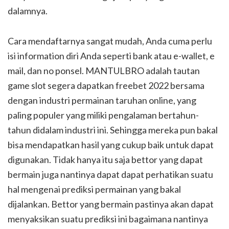
dalamnya.
Cara mendaftarnya sangat mudah, Anda cuma perlu
isi information diri Anda seperti bank atau e-wallet, e
mail, dan no ponsel. MANTULBRO adalah tautan
game slot segera dapatkan freebet 2022 bersama
dengan industri permainan taruhan online, yang
paling populer yang miliki pengalaman bertahun-
tahun didalam industri ini. Sehingga mereka pun bakal
bisa mendapatkan hasil yang cukup baik untuk dapat
digunakan. Tidak hanya itu saja bettor yang dapat
bermain juga nantinya dapat dapat perhatikan suatu
hal mengenai prediksi permainan yang bakal
dijalankan. Bettor yang bermain pastinya akan dapat
menyaksikan suatu prediksi ini bagaimana nantinya