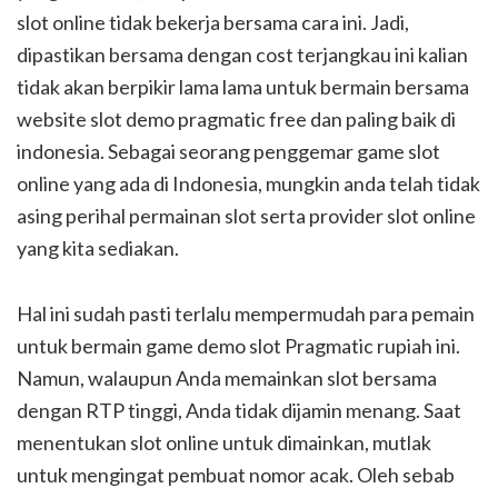
slot online tidak bekerja bersama cara ini. Jadi,
dipastikan bersama dengan cost terjangkau ini kalian
tidak akan berpikir lama lama untuk bermain bersama
website slot demo pragmatic free dan paling baik di
indonesia. Sebagai seorang penggemar game slot
online yang ada di Indonesia, mungkin anda telah tidak
asing perihal permainan slot serta provider slot online
yang kita sediakan.
Hal ini sudah pasti terlalu mempermudah para pemain
untuk bermain game demo slot Pragmatic rupiah ini.
Namun, walaupun Anda memainkan slot bersama
dengan RTP tinggi, Anda tidak dijamin menang. Saat
menentukan slot online untuk dimainkan, mutlak
untuk mengingat pembuat nomor acak. Oleh sebab