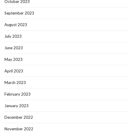
October 2023
September 2023
August 2023
July 2023
June 2023
May 2023
April 2023
March 2023
February 2023
January 2023
December 2022
November 2022