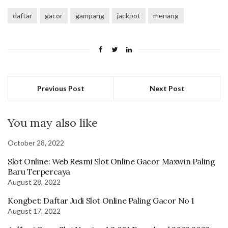
daftar
gacor
gampang
jackpot
menang
Previous Post
Next Post
You may also like
October 28, 2022
Slot Online: Web Resmi Slot Online Gacor Maxwin Paling
Baru Terpercaya
August 28, 2022
Kongbet: Daftar Judi Slot Online Paling Gacor No 1
August 17, 2022