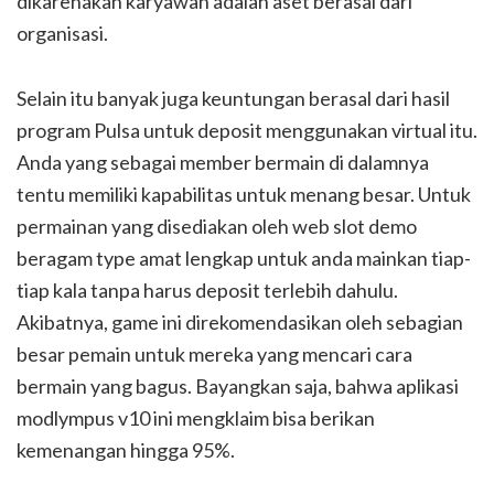
dikarenakan karyawan adalah aset berasal dari
organisasi.
Selain itu banyak juga keuntungan berasal dari hasil
program Pulsa untuk deposit menggunakan virtual itu.
Anda yang sebagai member bermain di dalamnya
tentu memiliki kapabilitas untuk menang besar. Untuk
permainan yang disediakan oleh web slot demo
beragam type amat lengkap untuk anda mainkan tiap-
tiap kala tanpa harus deposit terlebih dahulu.
Akibatnya, game ini direkomendasikan oleh sebagian
besar pemain untuk mereka yang mencari cara
bermain yang bagus. Bayangkan saja, bahwa aplikasi
modlympus v10 ini mengklaim bisa berikan
kemenangan hingga 95%.