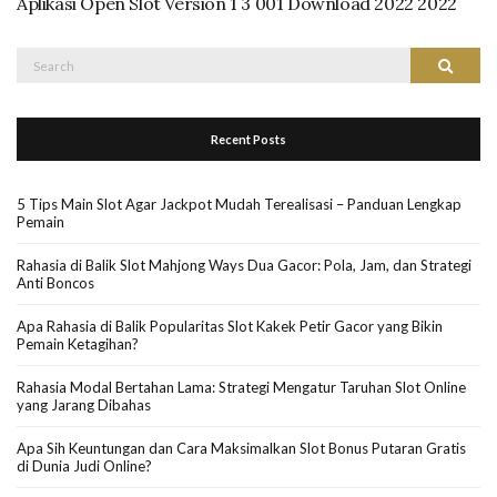
Aplikasi Open Slot Version 1 3 001 Download 2022 2022
Search
Search
for:
Recent Posts
5 Tips Main Slot Agar Jackpot Mudah Terealisasi – Panduan Lengkap
Pemain
Rahasia di Balik Slot Mahjong Ways Dua Gacor: Pola, Jam, dan Strategi
Anti Boncos
Apa Rahasia di Balik Popularitas Slot Kakek Petir Gacor yang Bikin
Pemain Ketagihan?
Rahasia Modal Bertahan Lama: Strategi Mengatur Taruhan Slot Online
yang Jarang Dibahas
Apa Sih Keuntungan dan Cara Maksimalkan Slot Bonus Putaran Gratis
di Dunia Judi Online?