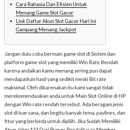
Cara Rahasia Dan Efisien Untuk
Menang Game Slot Gacor
Link Daftar Akun Slot Gacor Hari Ini
Gampang Menang Jackpot
Jangan dulu coba bermain game slot di Sistem dan
platform game slot yang memiliki Win Rate Rendah
karena andaikan kamu menang sering pun dapat
mendapatkan hasil yang sedikit meski Bit rate
maksimal. Oleh dikarenakan itu kami sangat tidak
merekomendasikan anda untuk Main Slot Online di HP
dengan Win rate rendah tersebut. Ada beragam jenis
slot di luar sana, dan begitu banyak tema, paylines, dan
fitur yang berbeda untuk dipilih. Jika Sudah Memiliki
Akun Joker123 Dari Proses Pendaftaran Member