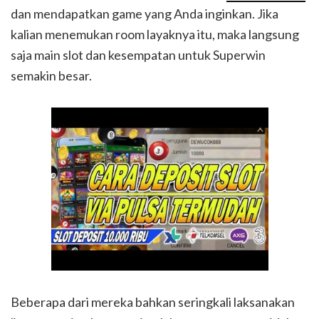
dan mendapatkan game yang Anda inginkan. Jika
kalian menemukan room layaknya itu, maka langsung
saja main slot dan kesempatan untuk Superwin
semakin besar.
Beberapa dari mereka bahkan seringkali laksanakan