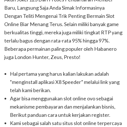
Baru, Langsung Saja Anda Simak Informasinya
Dengan Teliti Mengenai Trik Penting Bermain Slot
Online Biar Menang Terus. Selain miliki banyak game
berkualitas tinggi, mereka juga miliki tingkat RTP yang
terlalu bagus dengan rata-rata 95% hingga 97%.
Beberapa permainan paling populer oleh Habanero
juga London Hunter, Zeus, Presto!
Hal pertama yang harus kalian lakukan adalah
“menginstall aplikasi X8 Speeder” melalui link yang
telah kami berikan.
Agar bisa menggunakan slot online ovo sebagai
mekanisme pembayaran dan menjalankan bisnis,
Berikut panduan cara untuk kerjakan register.
Kami sebagai salah satu situs slot online terpercaya