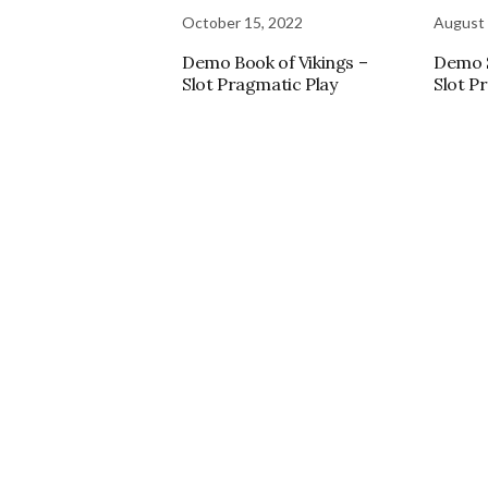
October 15, 2022
August 
Demo Book of Vikings –
Demo S
Slot Pragmatic Play
Slot P