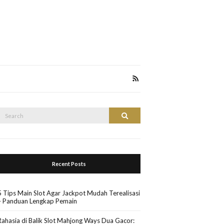
Search
Search
or:
Recent Posts
5 Tips Main Slot Agar Jackpot Mudah Terealisasi
– Panduan Lengkap Pemain
Rahasia di Balik Slot Mahjong Ways Dua Gacor: