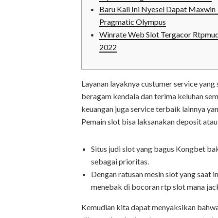
Baru Kali Ini Nyesel Dapat Maxwin 
Pragmatic Olympus
Winrate Web Slot Tergacor Rtpmu
2022
Layanan layaknya custumer service yang s
beragam kendala dan terima keluhan sem
keuangan juga service terbaik lainnya yan
Pemain slot bisa laksanakan deposit ata
Situs judi slot yang bagus Kongbet b
sebagai prioritas.
Dengan ratusan mesin slot yang saat in
menebak di bocoran rtp slot mana jack
Kemudian kita dapat menyaksikan bahwa 