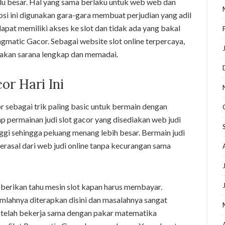
lu besar. Hal yang sama berlaku untuk web web dan
i ini digunakan gara-gara membuat perjudian yang adil
apat memiliki akses ke slot dan tidak ada yang bakal
matic Gacor. Sebagai website slot online terpercaya,
akan sarana lengkap dan memadai.
or Hari Ini
or sebagai trik paling basic untuk bermain dengan
p permainan judi slot gacor yang disediakan web judi
ggi sehingga peluang menang lebih besar. Bermain judi
erasal dari web judi online tanpa kecurangan sama
ng berikan tahu mesin slot kapan harus membayar.
umlahnya diterapkan disini dan masalahnya sangat
telah bekerja sama dengan pakar matematika