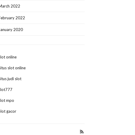
March 2022
February 2022
January 2020
slot online
situs slot online
situs judi slot
slot777
slot mpo
Slot gacor