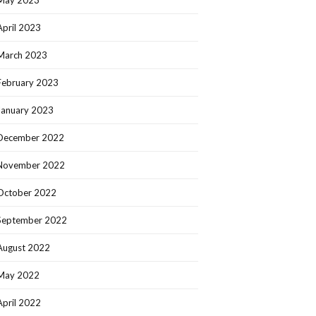
May 2023
April 2023
March 2023
February 2023
January 2023
December 2022
November 2022
October 2022
September 2022
August 2022
May 2022
April 2022