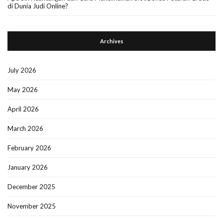
di Dunia Judi Online?
Archives
July 2026
May 2026
April 2026
March 2026
February 2026
January 2026
December 2025
November 2025