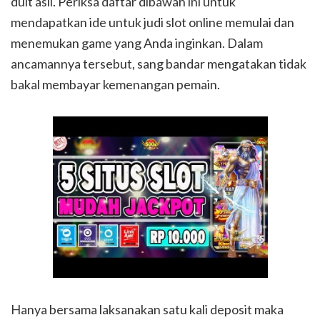
duit asli. Periksa daftar dibawah ini untuk
mendapatkan ide untuk judi slot online memulai dan
menemukan game yang Anda inginkan. Dalam
ancamannya tersebut, sang bandar mengatakan tidak
bakal membayar kemenangan pemain.
Hanya bersama laksanakan satu kali deposit maka