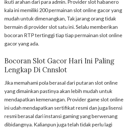
ikuti arahan dari para admin. Provider slot habanero
kala ini memiliki 200 permainan slot online gacor yang
mudah untuk dimenangkan, Tak jarang orang tidak
bermain di provider slot satu ini. Selalu memberikan
bocoran RTP tertinggi tiap tiap permainan slot online
gacor yang ada.
Bocoran Slot Gacor Hari Ini Paling
Lengkap Di Cnnslot
Jika memahami pola berasal dari putaran slot online
yang dimainkan pastinya akan lebih mudah untuk
mendapatkan kemenangan. Provider game slot online
ini udah mendapatkan sertifikat resmi dan juga lisensi
resmi berasal dari instansi gaming yang berwenang
dibidangnya. Kalianpun juga telah tidak perlu lagi