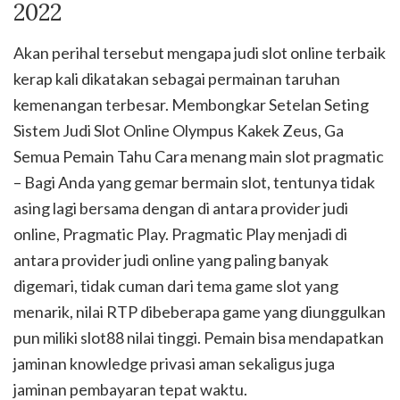
2022
Akan perihal tersebut mengapa judi slot online terbaik
kerap kali dikatakan sebagai permainan taruhan
kemenangan terbesar. Membongkar Setelan Seting
Sistem Judi Slot Online Olympus Kakek Zeus, Ga
Semua Pemain Tahu Cara menang main slot pragmatic
– Bagi Anda yang gemar bermain slot, tentunya tidak
asing lagi bersama dengan di antara provider judi
online, Pragmatic Play. Pragmatic Play menjadi di
antara provider judi online yang paling banyak
digemari, tidak cuman dari tema game slot yang
menarik, nilai RTP dibeberapa game yang diunggulkan
pun miliki slot88 nilai tinggi. Pemain bisa mendapatkan
jaminan knowledge privasi aman sekaligus juga
jaminan pembayaran tepat waktu.