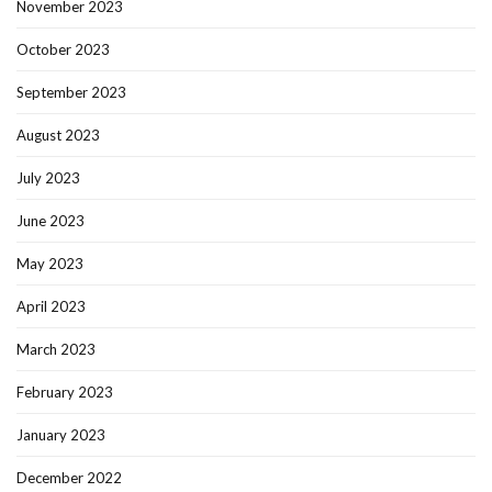
November 2023
October 2023
September 2023
August 2023
July 2023
June 2023
May 2023
April 2023
March 2023
February 2023
January 2023
December 2022