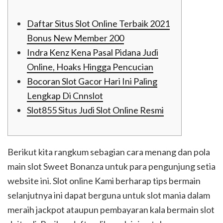
Daftar Situs Slot Online Terbaik 2021
Bonus New Member 200
Indra Kenz Kena Pasal Pidana Judi
Online, Hoaks Hingga Pencucian
Bocoran Slot Gacor Hari Ini Paling
Lengkap Di Cnnslot
Slot855 Situs Judi Slot Online Resmi
Berikut kita rangkum sebagian cara menang dan pola
main slot Sweet Bonanza untuk para pengunjung setia
website ini. Slot online Kami berharap tips bermain
selanjutnya ini dapat berguna untuk slot mania dalam
meraih jackpot ataupun pembayaran kala bermain slot