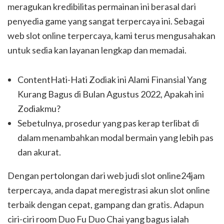
meragukan kredibilitas permainan ini berasal dari
penyedia game yang sangat terpercaya ini. Sebagai
web slot online terpercaya, kami terus mengusahakan
untuk sedia kan layanan lengkap dan memadai.
ContentHati-Hati Zodiak ini Alami Finansial Yang
Kurang Bagus di Bulan Agustus 2022, Apakah ini
Zodiakmu?
Sebetulnya, prosedur yang pas kerap terlibat di
dalam menambahkan modal bermain yang lebih pas
dan akurat.
Dengan pertolongan dari web judi slot online24jam
terpercaya, anda dapat meregistrasi akun slot online
terbaik dengan cepat, gampang dan gratis. Adapun
ciri-ciri room Duo Fu Duo Chai yang bagus ialah