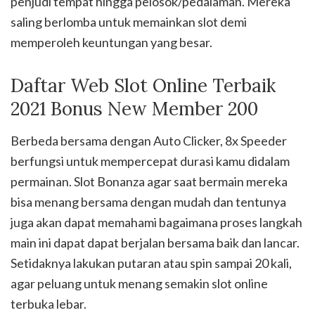
penjudi tempat hingga pelosok/pedalaman. Mereka
saling berlomba untuk memainkan slot demi
memperoleh keuntungan yang besar.
Daftar Web Slot Online Terbaik
2021 Bonus New Member 200
Berbeda bersama dengan Auto Clicker, 8x Speeder
berfungsi untuk mempercepat durasi kamu didalam
permainan. Slot Bonanza agar saat bermain mereka
bisa menang bersama dengan mudah dan tentunya
juga akan dapat memahami bagaimana proses langkah
main ini dapat dapat berjalan bersama baik dan lancar.
Setidaknya lakukan putaran atau spin sampai 20 kali,
agar peluang untuk menang semakin slot online
terbuka lebar.