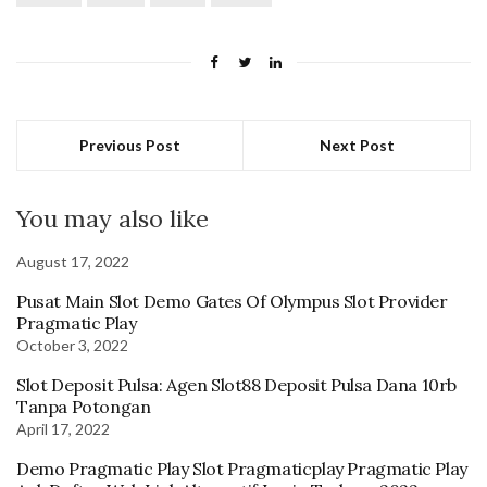
Previous Post
Next Post
You may also like
August 17, 2022
Pusat Main Slot Demo Gates Of Olympus Slot Provider
Pragmatic Play
October 3, 2022
Slot Deposit Pulsa: Agen Slot88 Deposit Pulsa Dana 10rb
Tanpa Potongan
April 17, 2022
Demo Pragmatic Play Slot Pragmaticplay Pragmatic Play