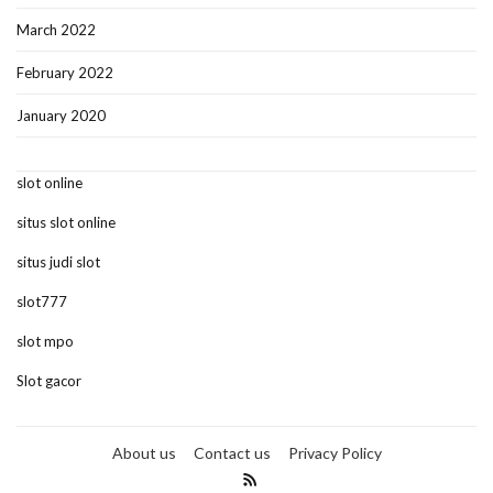
March 2022
February 2022
January 2020
slot online
situs slot online
situs judi slot
slot777
slot mpo
Slot gacor
About us
Contact us
Privacy Policy