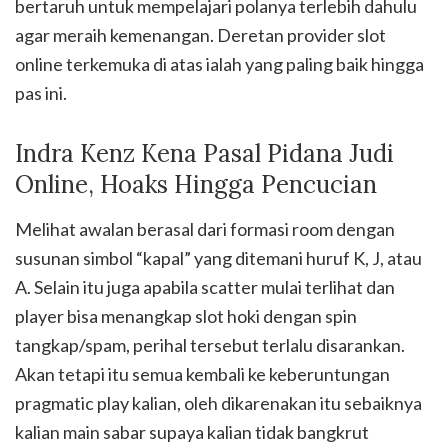
bertaruh untuk mempelajari polanya terlebih dahulu
agar meraih kemenangan. Deretan provider slot
online terkemuka di atas ialah yang paling baik hingga
pas ini.
Indra Kenz Kena Pasal Pidana Judi
Online, Hoaks Hingga Pencucian
Melihat awalan berasal dari formasi room dengan
susunan simbol “kapal” yang ditemani huruf K, J, atau
A. Selain itu juga apabila scatter mulai terlihat dan
player bisa menangkap slot hoki dengan spin
tangkap/spam, perihal tersebut terlalu disarankan.
Akan tetapi itu semua kembali ke keberuntungan
pragmatic play kalian, oleh dikarenakan itu sebaiknya
kalian main sabar supaya kalian tidak bangkrut