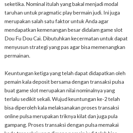
seketika. Nominal itulah yang bakal menjadi modal
taruhan untuk pragmatic play bermain judi. Ini juga
merupakan salah satu faktor untuk Anda agar
mendapatkan kemenangan besar didalam game slot
Dou Fu Dou Cai. Dibutuhkan kecermatan untuk dapat
menyusun strategi yang pas agar bisa memenangkan
permainan.
Keuntungan ketiga yang telah dapat didapatkan oleh
pemain kala deposit bersama dengan transaksi pulsa
buat game slot merupakan nilai nominalnya yang
terlalu sedikit sekali. Wujud keuntungan ke-2 telah
bisa diperoleh kala melaksanakan proses transaksi
online pulsa merupakan triknya kilat dan juga pula
gampang. Proses transaksi dengan pulsa memakai