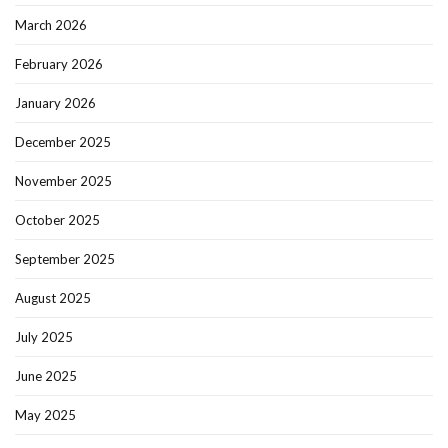
March 2026
February 2026
January 2026
December 2025
November 2025
October 2025
September 2025
August 2025
July 2025
June 2025
May 2025