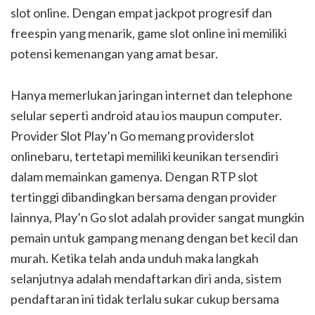
slot online. Dengan empat jackpot progresif dan
freespin yang menarik, game slot online ini memiliki
potensi kemenangan yang amat besar.
Hanya memerlukan jaringan internet dan telephone
selular seperti android atau ios maupun computer.
Provider Slot Play’n Go memang providerslot
onlinebaru, tertetapi memiliki keunikan tersendiri
dalam memainkan gamenya. Dengan RTP slot
tertinggi dibandingkan bersama dengan provider
lainnya, Play’n Go slot adalah provider sangat mungkin
pemain untuk gampang menang dengan bet kecil dan
murah. Ketika telah anda unduh maka langkah
selanjutnya adalah mendaftarkan diri anda, sistem
pendaftaran ini tidak terlalu sukar cukup bersama