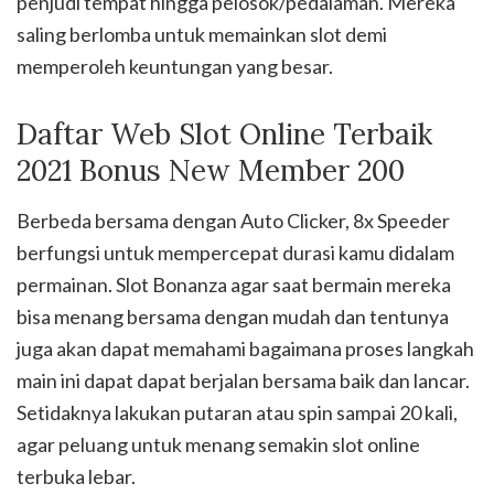
penjudi tempat hingga pelosok/pedalaman. Mereka
saling berlomba untuk memainkan slot demi
memperoleh keuntungan yang besar.
Daftar Web Slot Online Terbaik
2021 Bonus New Member 200
Berbeda bersama dengan Auto Clicker, 8x Speeder
berfungsi untuk mempercepat durasi kamu didalam
permainan. Slot Bonanza agar saat bermain mereka
bisa menang bersama dengan mudah dan tentunya
juga akan dapat memahami bagaimana proses langkah
main ini dapat dapat berjalan bersama baik dan lancar.
Setidaknya lakukan putaran atau spin sampai 20 kali,
agar peluang untuk menang semakin slot online
terbuka lebar.