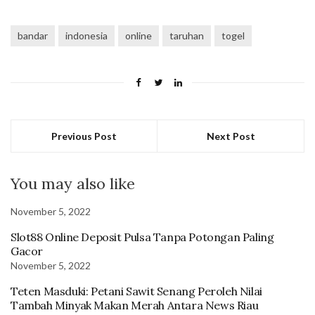
bandar
indonesia
online
taruhan
togel
Previous Post
Next Post
You may also like
November 5, 2022
Slot88 Online Deposit Pulsa Tanpa Potongan Paling
Gacor
November 5, 2022
Teten Masduki: Petani Sawit Senang Peroleh Nilai
Tambah Minyak Makan Merah Antara News Riau