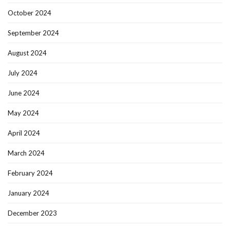
October 2024
September 2024
August 2024
July 2024
June 2024
May 2024
April 2024
March 2024
February 2024
January 2024
December 2023