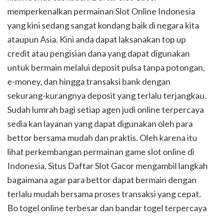
memperkenalkan permainan Slot Online Indonesia
yang kini sedang sangat kondang baik di negara kita
ataupun Asia. Kini anda dapat laksanakan top up
credit atau pengisian dana yang dapat digunakan
untuk bermain melalui deposit pulsa tanpa potongan,
e-money, dan hingga transaksi bank dengan
sekurang-kurangnya deposit yang terlalu terjangkau.
Sudah lumrah bagi setiap agen judi online terpercaya
sedia kan layanan yang dapat digunakan oleh para
bettor bersama mudah dan praktis. Oleh karena itu
lihat perkembangan permainan game slot online di
Indonesia, Situs Daftar Slot Gacor mengambil langkah
bagaimana agar para bettor dapat bermain dengan
terlalu mudah bersama proses transaksi yang cepat.
Bo togel online terbesar dan bandar togel terpercaya