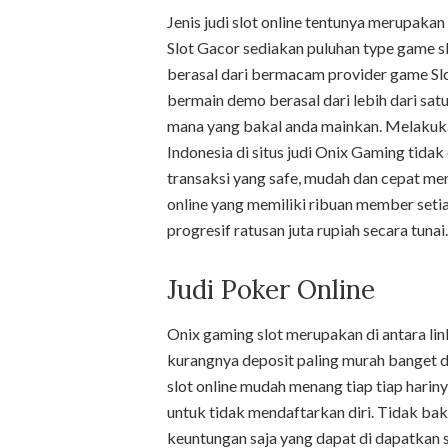
Jenis judi slot online tentunya merupakan 
Slot Gacor sediakan puluhan type game sl
berasal dari bermacam provider game Sl
bermain demo berasal dari lebih dari sat
mana yang bakal anda mainkan. Melakuka
Indonesia di situs judi Onix Gaming tida
transaksi yang safe, mudah dan cepat me
online yang memiliki ribuan member seti
progresif ratusan juta rupiah secara tunai.
Judi Poker Online
Onix gaming slot merupakan di antara li
kurangnya deposit paling murah banget 
slot online mudah menang tiap tiap hariny
untuk tidak mendaftarkan diri. Tidak bak
keuntungan saja yang dapat di dapatkan 