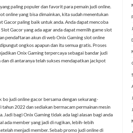
yang paling populer dan favorit para pemain judi online.
ot online yang bisa dimainkan, kita sudah menentukan
ot Gacor paling baik untuk anda. Anda dapat mencoba
u Slot Gacor yang ada agar anda dapat memlih game slot
n pendaftaran akun di web Onix Gaming slot online
k dipungut ongkos apapun dan itu semua gratis. Proses
njadikan Onix Gaming terpercaya sebagai bandar judi
a dan di antaranya telah sukses mendapatkan jackpot
nk bo judi online gacor bersama dengan sekurang-
di tahun 2022 dan sediakan bermacam permainan mesin
a. Jadi bagi Onix Gaming tidak ada lagi alasan bagi anda
al ada member yang jadi di rugikan, lebih-lebih
setelah menjadi member. Sebab promo judi online di