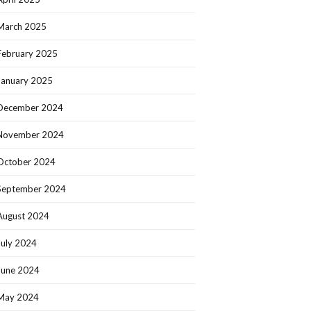
March 2025
February 2025
January 2025
December 2024
November 2024
October 2024
September 2024
August 2024
July 2024
June 2024
May 2024