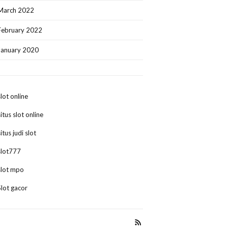
March 2022
February 2022
January 2020
slot online
situs slot online
situs judi slot
slot777
slot mpo
Slot gacor