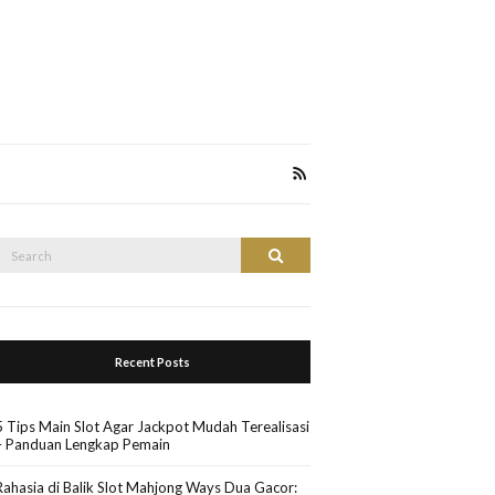
Search
Search
or:
Recent Posts
5 Tips Main Slot Agar Jackpot Mudah Terealisasi
– Panduan Lengkap Pemain
Rahasia di Balik Slot Mahjong Ways Dua Gacor: