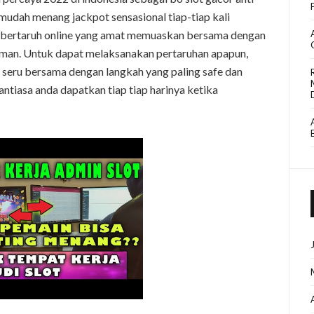
u mudah menang jackpot sensasional tiap-tiap kali
uan bertaruh online yang amat memuaskan bersama dengan
g aman. Untuk dapat melaksanakan pertaruhan apapun,
 seru bersama dengan langkah yang paling safe dan
tiasa anda dapatkan tiap tiap harinya ketika