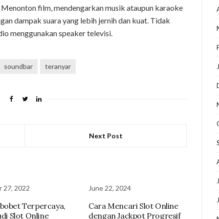
. Menonton film, mendengarkan musik ataupun karaoke
gan dampak suara yang lebih jernih dan kuat. Tidak
io menggunakan speaker televisi.
soundbar
teranyar
Next Post
 27, 2022
June 22, 2024
bobet Terpercaya,
Cara Mencari Slot Online
udi Slot Online
dengan Jackpot Progresif