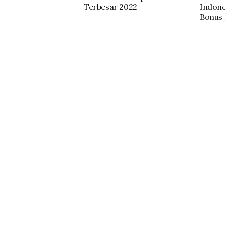
Terbesar 2022
Indone
Bonus