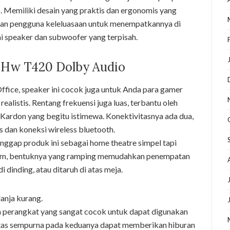
. Memiliki desain yang praktis dan ergonomis yang
an pengguna keleluasaan untuk menempatkannya di
i speaker dan subwoofer yang terpisah.
 Hw T420 Dolby Audio
ffice, speaker ini cocok juga untuk Anda para gamer
alistis. Rentang frekuensi juga luas, terbantu oleh
Kardon yang begitu istimewa. Konektivitasnya ada dua,
 dan koneksi wireless bluetooth.
nggap produk ini sebagai home theatre simpel tapi
um, bentuknya yang ramping memudahkan penempatan
di dinding, atau ditaruh di atas meja.
anja kurang.
erangkat yang sangat cocok untuk dapat digunakan
tas sempurna pada keduanya dapat memberikan hiburan