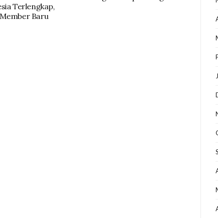
sia Terlengkap,
 Member Baru