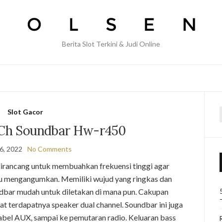
Berita Slot Terkini & Judi Online
Slot Gacor
f
 Ch Soundbar Hw-r450
6, 2022
No Comments
dirancang untuk membuahkan frekuensi tinggi agar
itu mengangumkan. Memiliki wujud yang ringkas dan
bar mudah untuk diletakan di mana pun. Cakupan
at terdapatnya speaker dual channel. Soundbar ini juga
bel AUX, sampai ke pemutaran radio. Keluaran bass