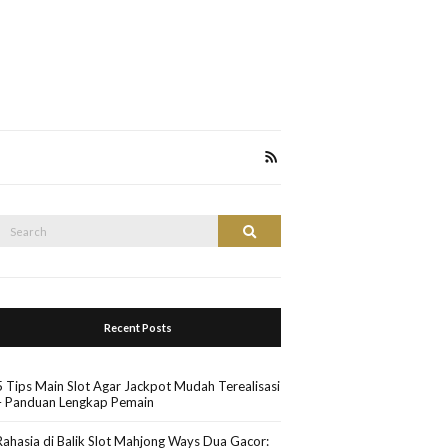
Search
Search
or:
Recent Posts
5 Tips Main Slot Agar Jackpot Mudah Terealisasi
– Panduan Lengkap Pemain
Rahasia di Balik Slot Mahjong Ways Dua Gacor: