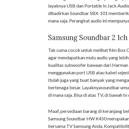
layaknya USB dan Portable In Jack Audio
dihadirkan Soundbar SBX-101 memberik
mana saja. Perangkat audio ini mempunya
Samsung Soundbar 2 1ch
Tak cuma cocok untuk melihat film Box O
agar mendapatkan mutu audio yang lebih re
kualitas subwoofer bawaan dari Harman 
menggunakan port USB atau kabel sejenis
Itulah juga yang buat banyak yang menga
bertenaga besar. Layaknyasoundbar um
di mana saja. Bisa di atas TV, di bawah tv 
Maaf, persediaan barang di keranjang bel
Samsung Soundbar HW K450 merupakan p
bersama TV Samsung Anda. Kompatibili