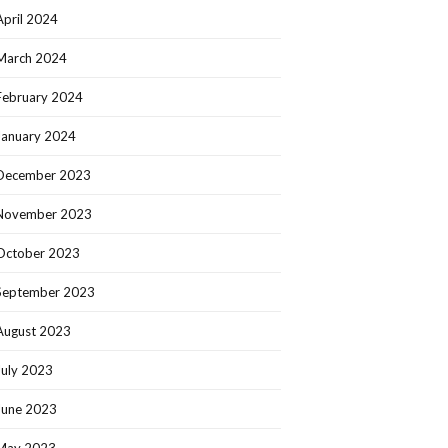
April 2024
March 2024
February 2024
January 2024
December 2023
November 2023
October 2023
September 2023
August 2023
July 2023
June 2023