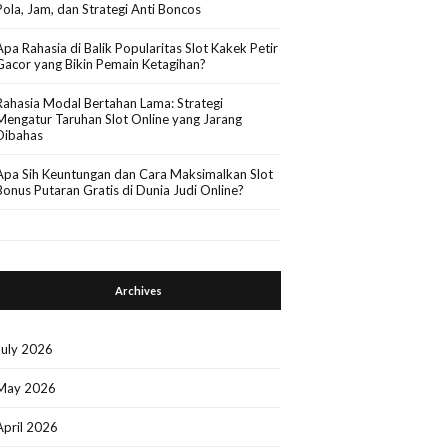
Pola, Jam, dan Strategi Anti Boncos
Apa Rahasia di Balik Popularitas Slot Kakek Petir
Gacor yang Bikin Pemain Ketagihan?
Rahasia Modal Bertahan Lama: Strategi
Mengatur Taruhan Slot Online yang Jarang
Dibahas
Apa Sih Keuntungan dan Cara Maksimalkan Slot
Bonus Putaran Gratis di Dunia Judi Online?
Archives
July 2026
May 2026
April 2026