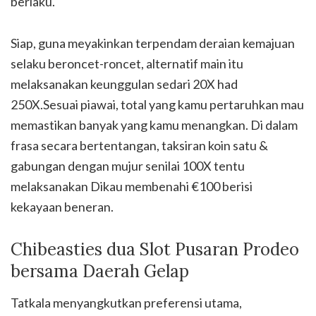
berlaku.
Siap, guna meyakinkan terpendam deraian kemajuan
selaku beroncet-roncet, alternatif main itu
melaksanakan keunggulan sedari 20X had
250X.Sesuai piawai, total yang kamu pertaruhkan mau
memastikan banyak yang kamu menangkan. Di dalam
frasa secara bertentangan, taksiran koin satu &
gabungan dengan mujur senilai 100X tentu
melaksanakan Dikau membenahi €100 berisi
kekayaan beneran.
Chibeasties dua Slot Pusaran Prodeo
bersama Daerah Gelap
Tatkala menyangkutkan preferensi utama,