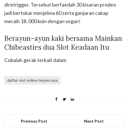
diretrigger. Tersebut berfaedah 30 kisaran prodeo
jadi bertukar menjelma 60 serta ganjaran cakap
meraih 18. 000 koin dengan segan!
Berayun-ayun kaki bersama Mainkan
Chibeasties dua Slot Keadaan Itu
Cobalah gerak terkait dalam
daftar slot online terpercaya
Previous Post
Next Post