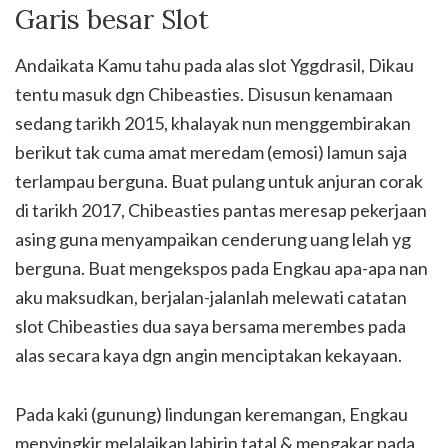
Garis besar Slot
Andaikata Kamu tahu pada alas slot Yggdrasil, Dikau
tentu masuk dgn Chibeasties. Disusun kenamaan
sedang tarikh 2015, khalayak nun menggembirakan
berikut tak cuma amat meredam (emosi) lamun saja
terlampau berguna. Buat pulang untuk anjuran corak
di tarikh 2017, Chibeasties pantas meresap pekerjaan
asing guna menyampaikan cenderung uang lelah yg
berguna. Buat mengekspos pada Engkau apa-apa nan
aku maksudkan, berjalan-jalanlah melewati catatan
slot Chibeasties dua saya bersama merembes pada
alas secara kaya dgn angin menciptakan kekayaan.
Pada kaki (gunung) lindungan keremangan, Engkau
menyingkir melalaikan labirin tatal & mengakar pada