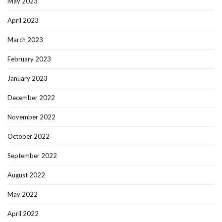
May 2023
April 2023
March 2023
February 2023
January 2023
December 2022
November 2022
October 2022
September 2022
August 2022
May 2022
April 2022