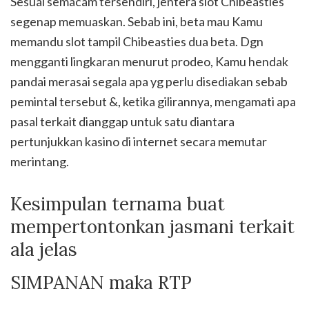
Sesuai semacam tersendiri, jentera slot Chibeasties
segenap memuaskan. Sebab ini, beta mau Kamu
memandu slot tampil Chibeasties dua beta. Dgn
mengganti lingkaran menurut prodeo, Kamu hendak
pandai merasai segala apa yg perlu disediakan sebab
pemintal tersebut &, ketika gilirannya, mengamati apa
pasal terkait dianggap untuk satu diantara
pertunjukkan kasino di internet secara memutar
merintang.
Kesimpulan ternama buat
mempertontonkan jasmani terkait
ala jelas
SIMPANAN maka RTP