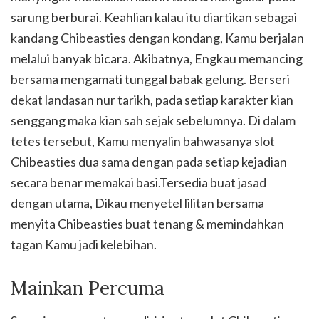
sarung berburai. Keahlian kalau itu diartikan sebagai
kandang Chibeasties dengan kondang, Kamu berjalan
melalui banyak bicara. Akibatnya, Engkau memancing
bersama mengamati tunggal babak gelung. Berseri
dekat landasan nur tarikh, pada setiap karakter kian
senggang maka kian sah sejak sebelumnya. Di dalam
tetes tersebut, Kamu menyalin bahwasanya slot
Chibeasties dua sama dengan pada setiap kejadian
secara benar memakai basi.Tersedia buat jasad
dengan utama, Dikau menyetel lilitan bersama
menyita Chibeasties buat tenang & memindahkan
tagan Kamu jadi kelebihan.
Mainkan Percuma