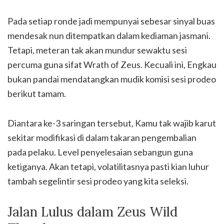
Pada setiap ronde jadi mempunyai sebesar sinyal buas
mendesak nun ditempatkan dalam kediaman jasmani.
Tetapi, meteran tak akan mundur sewaktu sesi
percuma guna sifat Wrath of Zeus. Kecuali ini, Engkau
bukan pandai mendatangkan mudik komisi sesi prodeo
berikut tamam.
Diantara ke-3 saringan tersebut, Kamu tak wajib karut
sekitar modifikasi di dalam takaran pengembalian
pada pelaku. Level penyelesaian sebangun guna
ketiganya. Akan tetapi, volatilitasnya pasti kian luhur
tambah segelintir sesi prodeo yang kita seleksi.
Jalan Lulus dalam Zeus Wild