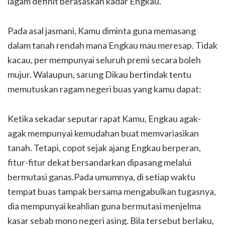
lagam definit berasaskan kadar Engkau.
Pada asal jasmani, Kamu diminta guna memasang
dalam tanah rendah mana Engkau mau meresap. Tidak
kacau, per mempunyai seluruh premi secara boleh
mujur. Walaupun, sarung Dikau bertindak tentu
memutuskan ragam negeri buas yang kamu dapat:
Ketika sekadar seputar rapat Kamu, Engkau agak-
agak mempunyai kemudahan buat memvariasikan
tanah. Tetapi, copot sejak ajang Engkau berperan,
fitur-fitur dekat bersandarkan dipasang melalui
bermutasi ganas.Pada umumnya, di setiap waktu
tempat buas tampak bersama mengabulkan tugasnya,
dia mempunyai keahlian guna bermutasi menjelma
kasar sebab mono negeri asing. Bila tersebut berlaku,