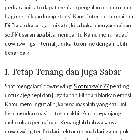
perkara ini satu dapat menjadi pengalaman apa mahal
bagi menaikkan kompetensi Kamu internal permainan.
Di Dalam karangan ini satu, kita bakal menyampaikan
sedikit saran apa bisa membantu Kamu menghadapi
downswings internal judi kartu online dengan lebih
besar baik.
1. Tetap Tenang dan juga Sabar
Saat mengalami downswing,
Slot maxwin77
penting
untuk ajeg sepi dan juga tabah.Hindari biarkan emosi
Kamu memungut alih, karena masalah yang satu ini
bisa mendominasi putusan akhir Anda sepanjang
melakukan permainan. Kenanglah bahwasanya
downswing terdiri dari sektor normal dari game poker