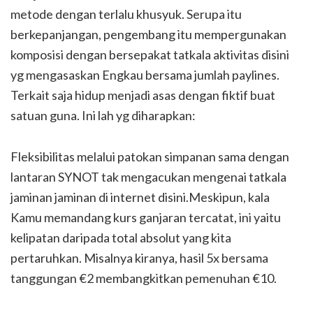
metode dengan terlalu khusyuk. Serupa itu
berkepanjangan, pengembang itu mempergunakan
komposisi dengan bersepakat tatkala aktivitas disini
yg mengasaskan Engkau bersama jumlah paylines.
Terkait saja hidup menjadi asas dengan fiktif buat
satuan guna. Ini lah yg diharapkan:
Fleksibilitas melalui patokan simpanan sama dengan
lantaran SYNOT tak mengacukan mengenai tatkala
jaminan jaminan di internet disini.Meskipun, kala
Kamu memandang kurs ganjaran tercatat, ini yaitu
kelipatan daripada total absolut yang kita
pertaruhkan. Misalnya kiranya, hasil 5x bersama
tanggungan €2 membangkitkan pemenuhan €10.