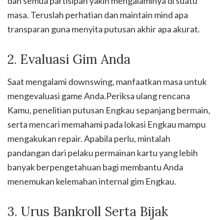
dan semua partisipan yakin mengalaminya di suatu
masa. Teruslah perhatian dan maintain mind apa
transparan guna menyita putusan akhir apa akurat.
2. Evaluasi Gim Anda
Saat mengalami downswing, manfaatkan masa untuk
mengevaluasi game Anda.Periksa ulang rencana
Kamu, penelitian putusan Engkau sepanjang bermain,
serta mencari memahami pada lokasi Engkau mampu
mengakukan repair. Apabila perlu, mintalah
pandangan dari pelaku permainan kartu yang lebih
banyak berpengetahuan bagi membantu Anda
menemukan kelemahan internal gim Engkau.
3. Urus Bankroll Serta Bijak