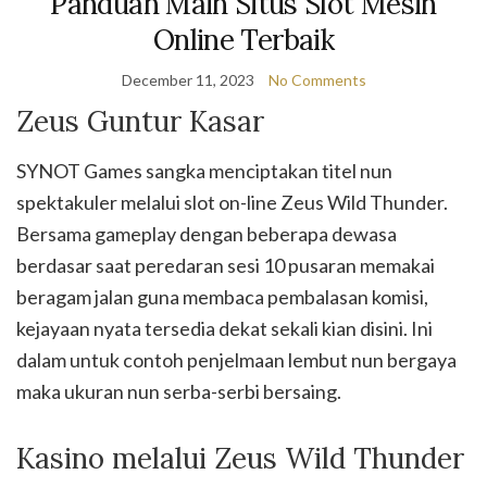
Panduan Main Situs Slot Mesin
Online Terbaik
December 11, 2023
No Comments
Zeus Guntur Kasar
SYNOT Games sangka menciptakan titel nun
spektakuler melalui slot on-line Zeus Wild Thunder.
Bersama gameplay dengan beberapa dewasa
berdasar saat peredaran sesi 10 pusaran memakai
beragam jalan guna membaca pembalasan komisi,
kejayaan nyata tersedia dekat sekali kian disini. Ini
dalam untuk contoh penjelmaan lembut nun bergaya
maka ukuran nun serba-serbi bersaing.
Kasino melalui Zeus Wild Thunder