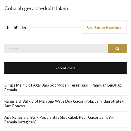
Cobalah gerak terkait dalam …
Continue Reading
Search
Search
for:
Recent Posts
5 Tips Main Slot Agar Jackpot Mudah Terealisasi – Panduan Lengkap
Pemain
Rahasia di Balik Slot Mahjong Ways Dua Gacor: Pola, Jam, dan Strategi
Anti Boncos
Apa Rahasia di Balik Popularitas Slot Kakek Petir Gacor yang Bikin
Pemain Ketagihan?