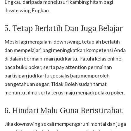
Engkau daripada menelusuri kambing hitam bagi
downswing Engkau.
5. Tetap Berlatih Dan Juga Belajar
Meski lagi mengalami downswing, tetaplah berlatih
dan mempelajari bagi meningkatkan kompetensi Anda
di dalam bermain-main judi kartu. Patuhi kelas online,
baca buku poker, serta pay attention permainan
partisipan judi kartu spesialis bagi memperoleh
pengetahuan segar. Tidak Boleh sudah tamat
menuntut ilmu serta terus maju menjadi pelaku poker.
6. Hindari Malu Guna Beristirahat
Jika downswing sekali mempengaruhi mental dan juga