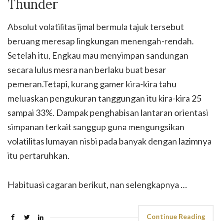
Thunder
Absolut volatilitas ijmal bermula tajuk tersebut
beruang meresap lingkungan menengah-rendah.
Setelah itu, Engkau mau menyimpan sandungan
secara lulus mesra nan berlaku buat besar
pemeran.Tetapi, kurang gamer kira-kira tahu
meluaskan pengukuran tanggungan itu kira-kira 25
sampai 33%. Dampak penghabisan lantaran orientasi
simpanan terkait sanggup guna mengungsikan
volatilitas lumayan nisbi pada banyak dengan lazimnya
itu pertaruhkan.
Habituasi cagaran berikut, nan selengkapnya …
Continue Reading