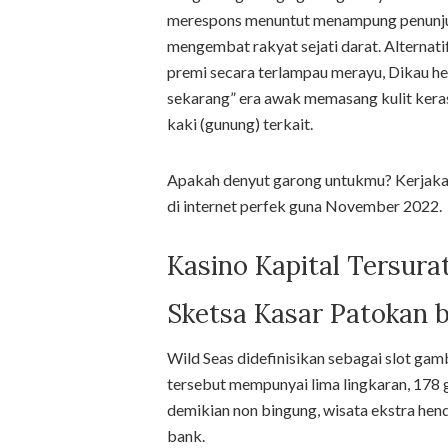
merespons menuntut menampung penunjuk 
mengembat rakyat sejati darat. Alternati
premi secara terlampau merayu, Dikau h
sekarang” era awak memasang kulit kera
kaki (gunung) terkait.
Apakah denyut garong untukmu? Kerjakan 
di internet perfek guna November 2022.
Kasino Kapital Tersur
Sketsa Kasar Patokan b
Wild Seas didefinisikan sebagai slot ga
tersebut mempunyai lima lingkaran, 178 g
demikian non bingung, wisata ekstra he
bank.