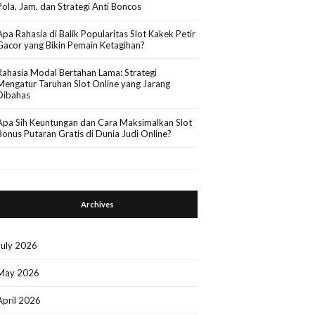
Pola, Jam, dan Strategi Anti Boncos
Apa Rahasia di Balik Popularitas Slot Kakek Petir
Gacor yang Bikin Pemain Ketagihan?
Rahasia Modal Bertahan Lama: Strategi
Mengatur Taruhan Slot Online yang Jarang
Dibahas
Apa Sih Keuntungan dan Cara Maksimalkan Slot
Bonus Putaran Gratis di Dunia Judi Online?
Archives
July 2026
May 2026
April 2026