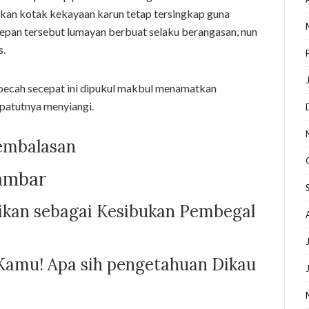
kan kotak kekayaan karun tetap tersingkap guna
pan tersebut lumayan berbuat selaku berangasan, nun
s.
 pecah secepat ini dipukul makbul menamatkan
patutnya menyiangi.
embalasan
gambar
sikan sebagai Kesibukan Pembegal
Kamu! Apa sih pengetahuan Dikau