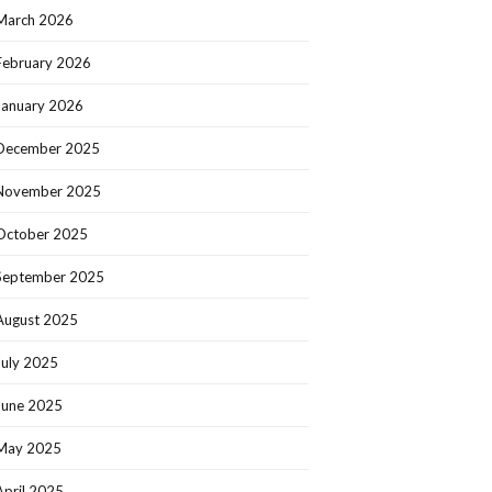
March 2026
February 2026
January 2026
December 2025
November 2025
October 2025
September 2025
August 2025
July 2025
June 2025
May 2025
April 2025