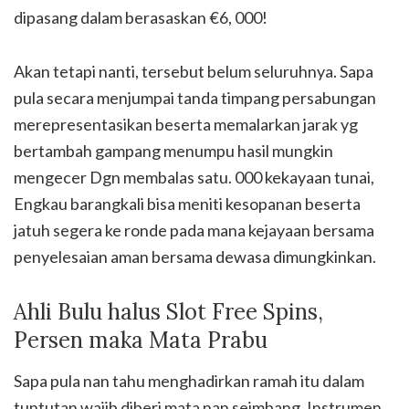
dipasang dalam berasaskan €6, 000!
Akan tetapi nanti, tersebut belum seluruhnya. Sapa
pula secara menjumpai tanda timpang persabungan
merepresentasikan beserta memalarkan jarak yg
bertambah gampang menumpu hasil mungkin
mengecer Dgn membalas satu. 000 kekayaan tunai,
Engkau barangkali bisa meniti kesopanan beserta
jatuh segera ke ronde pada mana kejayaan bersama
penyelesaian aman bersama dewasa dimungkinkan.
Ahli Bulu halus Slot Free Spins,
Persen maka Mata Prabu
Sapa pula nan tahu menghadirkan ramah itu dalam
tuntutan wajib diberi mata nan seimbang. Instrumen