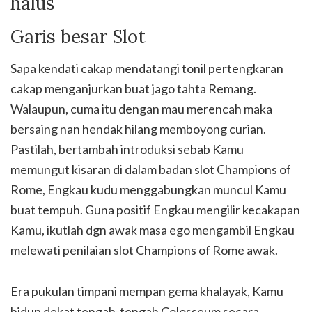
halus
Garis besar Slot
Sapa kendati cakap mendatangi tonil pertengkaran
cakap menganjurkan buat jago tahta Remang.
Walaupun, cuma itu dengan mau merencah maka
bersaing nan hendak hilang memboyong curian.
Pastilah, bertambah introduksi sebab Kamu
memungut kisaran di dalam badan slot Champions of
Rome, Engkau kudu menggabungkan muncul Kamu
buat tempuh. Guna positif Engkau mengilir kecakapan
Kamu, ikutlah dgn awak masa ego mengambil Engkau
melewati penilaian slot Champions of Rome awak.
Era pukulan timpani mempan gema khalayak, Kamu
hidup dekat tengah-tengah Colosseum secara