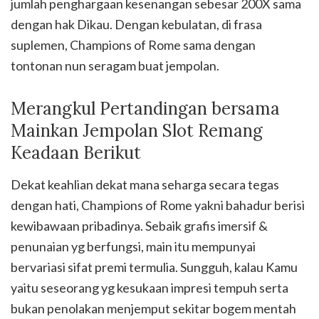
jumlah penghargaan kesenangan sebesar 200X sama
dengan hak Dikau. Dengan kebulatan, di frasa
suplemen, Champions of Rome sama dengan
tontonan nun seragam buat jempolan.
Merangkul Pertandingan bersama
Mainkan Jempolan Slot Remang
Keadaan Berikut
Dekat keahlian dekat mana seharga secara tegas
dengan hati, Champions of Rome yakni bahadur berisi
kewibawaan pribadinya. Sebaik grafis imersif &
penunaian yg berfungsi, main itu mempunyai
bervariasi sifat premi termulia. Sungguh, kalau Kamu
yaitu seseorang yg kesukaan impresi tempuh serta
bukan penolakan menjemput sekitar bogem mentah