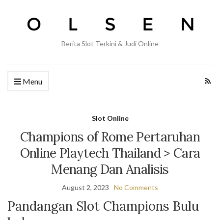
Berita Slot Terkini & Judi Online
Menu
Slot Online
Champions of Rome Pertaruhan
Online Playtech Thailand > Cara
Menang Dan Analisis
August 2, 2023
No Comments
Pandangan Slot Champions Bulu