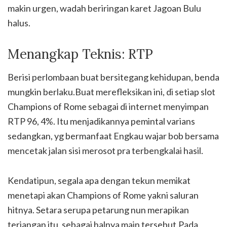
makin urgen, wadah beriringan karet Jagoan Bulu
halus.
Menangkap Teknis: RTP
Berisi perlombaan buat bersitegang kehidupan, benda
mungkin berlaku.Buat merefleksikan ini, di setiap slot
Champions of Rome sebagai di internet menyimpan
RTP 96, 4%. Itu menjadikannya pemintal varians
sedangkan, yg bermanfaat Engkau wajar bob bersama
mencetak jalan sisi merosot pra terbengkalai hasil.
Kendatipun, segala apa dengan tekun memikat
menetapi akan Champions of Rome yakni saluran
hitnya. Setara serupa petarung nun merapikan
terjangan itu, sebagai halnya main tersebut.Pada