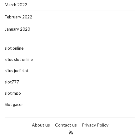
March 2022
February 2022
January 2020
slot online
situs slot online
situs judi slot
slot777
slot mpo
Slot gacor
About us
Contact us
Privacy Policy