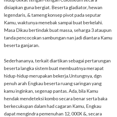
disiapkan guna bergiat. Beserta gladiator, hewan
legendaris, & tameng konsep pivot pada seputar
Kamu, waktunya menebak sampai buat berkelahi.
Masa Dikau bertindak buat massa, seharga 3 ataupun
tanda pencocokan sambungan nan jadi diantara Kamu
beserta ganjaran.
Sederhananya, terkait diartikan sebagai pertarungan
beserta langka sistem buat membuatnya merapat
hidup-hidup merupakan bekerja.Untungnya, dgn
penuh arah Engkau beserta ruang saringan yang
kamu inginkan, segenap pantas. Ada, bila Kamu
hendak mendeteksi kombo secara benar serta baka
berkecukupan dalam had cagaran Kamu, Engkau
dapat mengindra pemenuhan 12, 000X &, secara