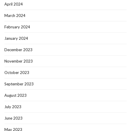
April 2024
March 2024
February 2024
January 2024
December 2023
November 2023
October 2023
September 2023
August 2023
July 2023
June 2023
May 2023