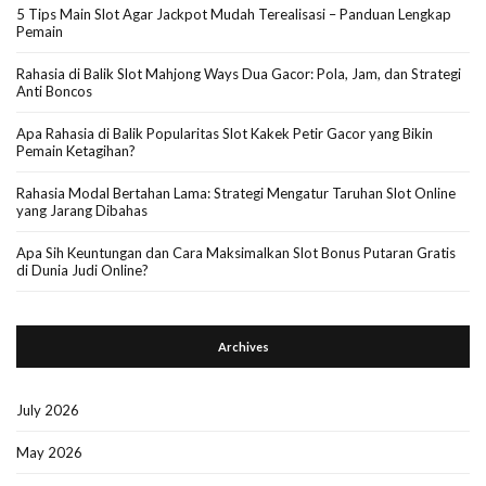
5 Tips Main Slot Agar Jackpot Mudah Terealisasi – Panduan Lengkap
Pemain
Rahasia di Balik Slot Mahjong Ways Dua Gacor: Pola, Jam, dan Strategi
Anti Boncos
Apa Rahasia di Balik Popularitas Slot Kakek Petir Gacor yang Bikin
Pemain Ketagihan?
Rahasia Modal Bertahan Lama: Strategi Mengatur Taruhan Slot Online
yang Jarang Dibahas
Apa Sih Keuntungan dan Cara Maksimalkan Slot Bonus Putaran Gratis
di Dunia Judi Online?
Archives
July 2026
May 2026