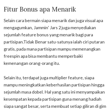
Fitur Bonus apa Menarik
Selain cara bermain siapa menarik dan juga visual apa
mengagumkan, Jammin’ Jars 2 juga menyediakan
sejumlah feature bonus yang menarik bagi para
partisipan.Tidak Benar satu-satunya ialah ciri putaran
gratis, pada mana partisipan mampu memenangkan
freespin apa bisa membantu memperbaiki
kemenangan orang-orang itu.
Selain itu, terdapat juga multiplier feature, siapa
mampu meningkatkan keberhasilan partisipan hingga
sejumlah masa dobel. Hal yang satu ini menyampaikan
kesempatan kepada partisipan guna menang hadiah
siapa sangat besar, serta membuat setiap giliran di gim