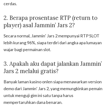
cerdas.
2. Berapa prosentase RTP (return to
player) asal Jammin’ Jars 2?
Secara normal, Jammin’ Jars 2 mempunyai RTP SLOT
lebih kurang 96%, siapa terdiri dari angka apa lumayan
wajar bagi permainan slot.
3. Apakah aku dapat jalankan Jammin’
Jars 2 melalui gratis?
Banyak laman kasino onlen siapa menawarkan version
demo dari Jammin’ Jars 2, yang memungkinkan pemain
untuk menguji gim ini satu tanpa harus
mempertaruhkan dana benaran.