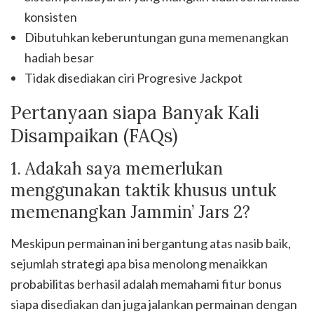
konsisten
Dibutuhkan keberuntungan guna memenangkan
hadiah besar
Tidak disediakan ciri Progresive Jackpot
Pertanyaan siapa Banyak Kali
Disampaikan (FAQs)
1. Adakah saya memerlukan
menggunakan taktik khusus untuk
memenangkan Jammin’ Jars 2?
Meskipun permainan ini bergantung atas nasib baik,
sejumlah strategi apa bisa menolong menaikkan
probabilitas berhasil adalah memahami fitur bonus
siapa disediakan dan juga jalankan permainan dengan