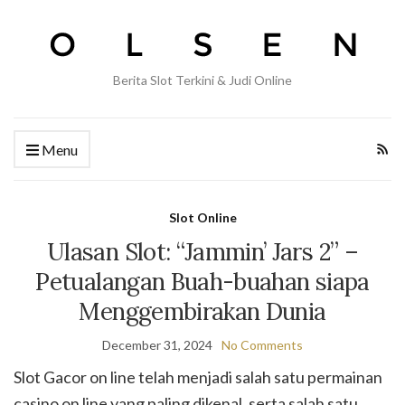
Berita Slot Terkini & Judi Online
Menu
Slot Online
Ulasan Slot: “Jammin’ Jars 2” –
Petualangan Buah-buahan siapa
Menggembirakan Dunia
December 31, 2024
No Comments
Slot Gacor on line telah menjadi salah satu permainan
casino on line yang paling dikenal, serta salah satu