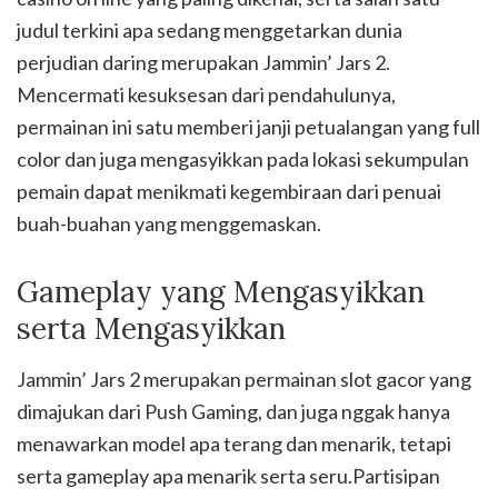
judul terkini apa sedang menggetarkan dunia
perjudian daring merupakan Jammin’ Jars 2.
Mencermati kesuksesan dari pendahulunya,
permainan ini satu memberi janji petualangan yang full
color dan juga mengasyikkan pada lokasi sekumpulan
pemain dapat menikmati kegembiraan dari penuai
buah-buahan yang menggemaskan.
Gameplay yang Mengasyikkan
serta Mengasyikkan
Jammin’ Jars 2 merupakan permainan slot gacor yang
dimajukan dari Push Gaming, dan juga nggak hanya
menawarkan model apa terang dan menarik, tetapi
serta gameplay apa menarik serta seru.Partisipan