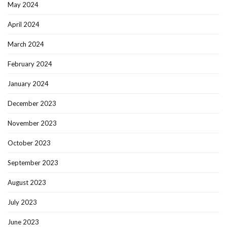
May 2024
April 2024
March 2024
February 2024
January 2024
December 2023
November 2023
October 2023
September 2023
August 2023
July 2023
June 2023