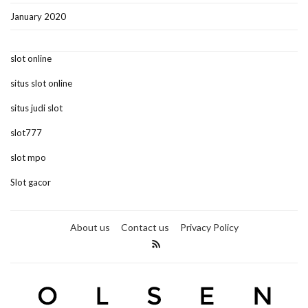
January 2020
slot online
situs slot online
situs judi slot
slot777
slot mpo
Slot gacor
About us
Contact us
Privacy Policy