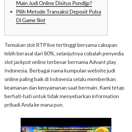
Main Judi Online Disitus Pundijp?
Pilih Metode Transaksi Deposit Pulsa
Di Game Slot
Temukan slot RTP live tertinggi bersama cakupan
lebih berasal dari 80%, selanjutnya cobalah penyedia
slot jackpot online terbesar bernama Advant play
Indonesia. Berbagai nama kumpulan website judi
online paling baik di Indonesia selalu memberikan
keamanan dan kenyamanan saat bermain. Kami tetap
berhati-hati untuk tidak menyebarkan information
pribadi Anda ke mana pun.