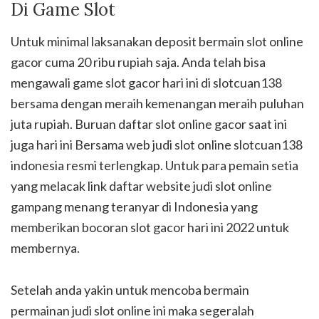
Di Game Slot
Untuk minimal laksanakan deposit bermain slot online
gacor cuma 20 ribu rupiah saja. Anda telah bisa
mengawali game slot gacor hari ini di slotcuan138
bersama dengan meraih kemenangan meraih puluhan
juta rupiah. Buruan daftar slot online gacor saat ini
juga hari ini Bersama web judi slot online slotcuan138
indonesia resmi terlengkap. Untuk para pemain setia
yang melacak link daftar website judi slot online
gampang menang teranyar di Indonesia yang
memberikan bocoran slot gacor hari ini 2022 untuk
membernya.
Setelah anda yakin untuk mencoba bermain
permainan judi slot online ini maka segeralah