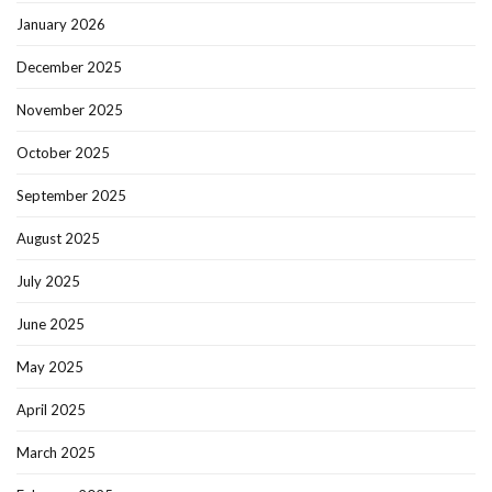
January 2026
December 2025
November 2025
October 2025
September 2025
August 2025
July 2025
June 2025
May 2025
April 2025
March 2025