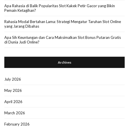
Apa Rahasia di Balik Popularitas Slot Kakek Petir Gacor yang Bikin
Pemain Ketagihan?
Rahasia Modal Bertahan Lama: Strategi Mengatur Taruhan Slot Online
yang Jarang Dibahas
Apa Sih Keuntungan dan Cara Maksimalkan Slot Bonus Putaran Gratis
di Dunia Judi Online?
Archives
July 2026
May 2026
April 2026
March 2026
February 2026