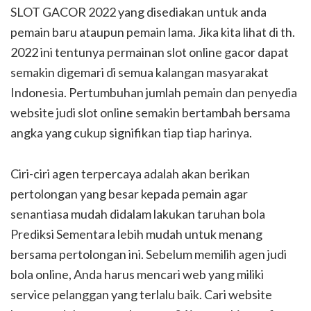
SLOT GACOR 2022 yang disediakan untuk anda
pemain baru ataupun pemain lama. Jika kita lihat di th.
2022 ini tentunya permainan slot online gacor dapat
semakin digemari di semua kalangan masyarakat
Indonesia. Pertumbuhan jumlah pemain dan penyedia
website judi slot online semakin bertambah bersama
angka yang cukup signifikan tiap tiap harinya.
Ciri-ciri agen terpercaya adalah akan berikan
pertolongan yang besar kepada pemain agar
senantiasa mudah didalam lakukan taruhan bola
Prediksi Sementara lebih mudah untuk menang
bersama pertolongan ini. Sebelum memilih agen judi
bola online, Anda harus mencari web yang miliki
service pelanggan yang terlalu baik. Cari website