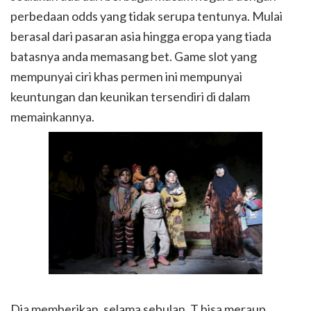
perbedaan odds yang tidak serupa tentunya. Mulai
berasal dari pasaran asia hingga eropa yang tiada
batasnya anda memasang bet. Game slot yang
mempunyai ciri khas permen ini mempunyai
keuntungan dan keunikan tersendiri di dalam
memainkannya.
Dia memberikan, selama sebulan, T bisa meraup