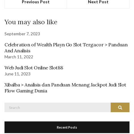
Previous Post
Next Post
You may also like
September 7, 2023
Celebration of Wealth Playn Go Slot Tergacor > Panduan
And Analisis
March 11, 2022
Web Judi Slot Online Slot88
June 11, 2023
Xibalba > Analisis dan Panduan Menang Jackpot Judi Slot
Flow Gaming Dunia
Search
Search
for:
Recent Posts