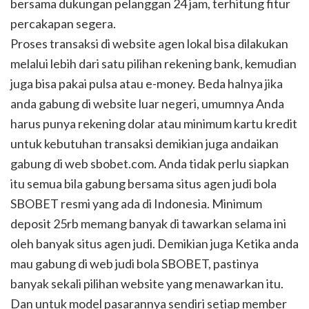
bersama dukungan pelanggan 24 jam, terhitung fitur
percakapan segera.
Proses transaksi di website agen lokal bisa dilakukan
melalui lebih dari satu pilihan rekening bank, kemudian
juga bisa pakai pulsa atau e-money. Beda halnya jika
anda gabung di website luar negeri, umumnya Anda
harus punya rekening dolar atau minimum kartu kredit
untuk kebutuhan transaksi demikian juga andaikan
gabung di web sbobet.com. Anda tidak perlu siapkan
itu semua bila gabung bersama situs agen judi bola
SBOBET resmi yang ada di Indonesia. Minimum
deposit 25rb memang banyak di tawarkan selama ini
oleh banyak situs agen judi. Demikian juga Ketika anda
mau gabung di web judi bola SBOBET, pastinya
banyak sekali pilihan website yang menawarkan itu.
Dan untuk model pasarannya sendiri setiap member