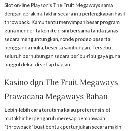
Slot on-line Playson’s The Fruit Megaways sama
dengan gerak mutakhir secara inti perlengkapan hasil
throwback. Kamu tentu menyimpan besar program
guna menderita komite disini bersama tanda ganas
secara menguntungkan, ronde prodeo beserta
pengganda mulia, beserta sambungan. Tersebut
seluruh berhubungan secara beribu-ribu gaya guna
unggul dekat di setiap bagian.
Kasino dgn The Fruit Megaways
Prawacana Megaways Bahan
Lebih-lebih cara terutama kalau preferensi slot
mutakhir berpengaruh meresap pembawaan
“throwback” buat bentuk pertunjukan secara makin