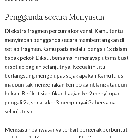
Pengganda secara Menyusun
Di ekstra fragmen percuma konvensi, Kamu tentu
menyimpan pengganda secara membentangkan di
setiap fragmen.Kamu pada melalui pengali 1x dalam
babak pokok Dikau, bersama ini merayap utama buat
di setiap bagian selanjutnya. Kecuali ini, itu
berlangsung mengelupas sejak apakah Kamu lulus
maupun tak mengenakan kombo gamblang ataupun
bukan. Berikut signifikan bagian ke-2 menyimpan
pengali 2x, secara ke-3 mempunyai 3x bersama
selanjutnya.
Mengasuh bahwasanya terkait bergerak berbuntut