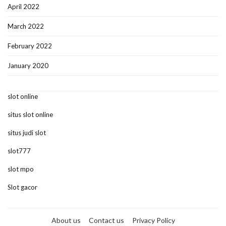
April 2022
March 2022
February 2022
January 2020
slot online
situs slot online
situs judi slot
slot777
slot mpo
Slot gacor
About us
Contact us
Privacy Policy