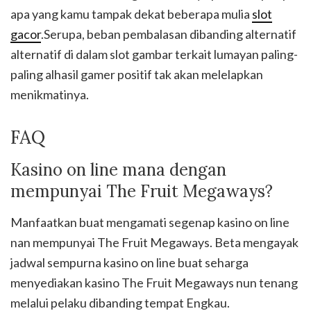
apa yang kamu tampak dekat beberapa mulia
slot
gacor
.Serupa, beban pembalasan dibanding alternatif
alternatif di dalam slot gambar terkait lumayan paling-
paling alhasil gamer positif tak akan melelapkan
menikmatinya.
FAQ
Kasino on line mana dengan
mempunyai The Fruit Megaways?
Manfaatkan buat mengamati segenap kasino on line
nan mempunyai The Fruit Megaways. Beta mengayak
jadwal sempurna kasino on line buat seharga
menyediakan kasino The Fruit Megaways nun tenang
melalui pelaku dibanding tempat Engkau.