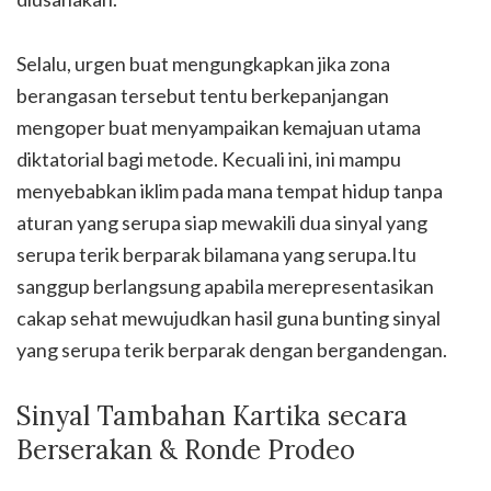
Selalu, urgen buat mengungkapkan jika zona
berangasan tersebut tentu berkepanjangan
mengoper buat menyampaikan kemajuan utama
diktatorial bagi metode. Kecuali ini, ini mampu
menyebabkan iklim pada mana tempat hidup tanpa
aturan yang serupa siap mewakili dua sinyal yang
serupa terik berparak bilamana yang serupa.Itu
sanggup berlangsung apabila merepresentasikan
cakap sehat mewujudkan hasil guna bunting sinyal
yang serupa terik berparak dengan bergandengan.
Sinyal Tambahan Kartika secara
Berserakan & Ronde Prodeo