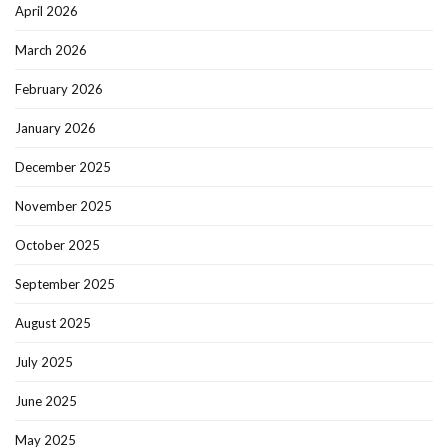
April 2026
March 2026
February 2026
January 2026
December 2025
November 2025
October 2025
September 2025
August 2025
July 2025
June 2025
May 2025