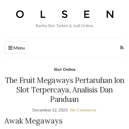
Berita Slot Terkini & Judi Online
Menu
Slot Online
The Fruit Megaways Pertaruhan Ion
Slot Terpercaya, Analisis Dan
Panduan
December 12, 2023
No Comments
Awak Megaways