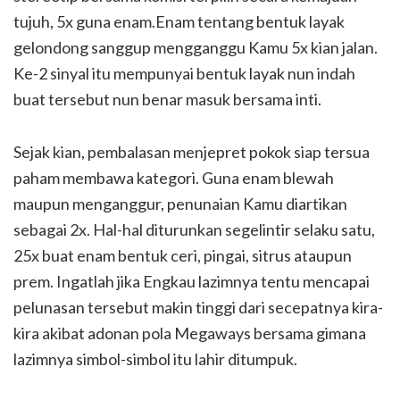
tujuh, 5x guna enam.Enam tentang bentuk layak
gelondong sanggup mengganggu Kamu 5x kian jalan.
Ke-2 sinyal itu mempunyai bentuk layak nun indah
buat tersebut nun benar masuk bersama inti.
Sejak kian, pembalasan menjepret pokok siap tersua
paham membawa kategori. Guna enam blewah
maupun menganggur, penunaian Kamu diartikan
sebagai 2x. Hal-hal diturunkan segelintir selaku satu,
25x buat enam bentuk ceri, pingai, sitrus ataupun
prem. Ingatlah jika Engkau lazimnya tentu mencapai
pelunasan tersebut makin tinggi dari secepatnya kira-
kira akibat adonan pola Megaways bersama gimana
lazimnya simbol-simbol itu lahir ditumpuk.