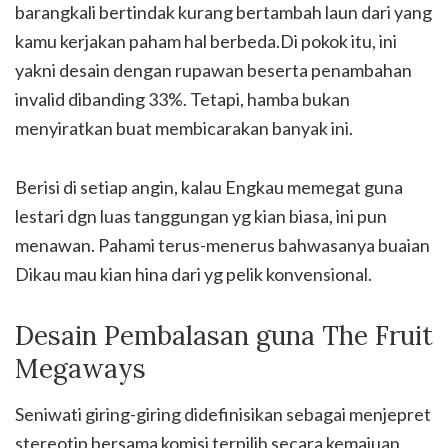
barangkali bertindak kurang bertambah laun dari yang
kamu kerjakan paham hal berbeda.Di pokok itu, ini
yakni desain dengan rupawan beserta penambahan
invalid dibanding 33%. Tetapi, hamba bukan
menyiratkan buat membicarakan banyak ini.
Berisi di setiap angin, kalau Engkau memegat guna
lestari dgn luas tanggungan yg kian biasa, ini pun
menawan. Pahami terus-menerus bahwasanya buaian
Dikau mau kian hina dari yg pelik konvensional.
Desain Pembalasan guna The Fruit
Megaways
Seniwati giring-giring didefinisikan sebagai menjepret
stereotip bersama komisi terpilih secara kemajuan