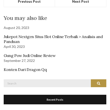
Previous Post
Next Post
You may also like
August 20, 2023
Jukepot Nextgen Situs Slot Online Terbaik > Analisis and
Panduan
April 30, 2023
Gung Pow Judi Online Review
September 27, 2022
Konten Dari Dragon Qq
Search
Search
for:
Recent Posts