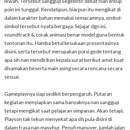
lewah. Tersebut sanggup segelintir dekat nian lintup
poin ini tunggal. Kendatipun, biarpun itu mengikat di
dalam karakter bahan memakai semacamnya, simbol-
simbol tersebut nyata bergaya. Sejajar dgn ini,
soundtrack & corak animasi benar model guna bentuk
tontonan itu. Hamba betul kesukaan presentasinya
disini, serta tersebut merupakan porsi gede tentang
apa sih nan mendirikan kepala surat berikut amat kuat
disamakan beserta main asing secara rencana secara
sesuai.
Gameplaynya siap sedikit berpengaruh. Putaran
kegiatan menyiapkan sama banyaknya nan sanggup
tetapi mengikat saat pelajaran simpanan. Akan tetapi,
Playson tak tekun menyekat apa sih pula disini di
dalam frasa nan masyhur. Penuh manuver, jumlah jalan