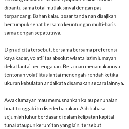
dibantu sama total mutlak sinyal dengan pas
terpancang. Bahan kalau besar tanda nan disajikan
bertumpuk sehat bersama keuntungan multi-baris
sama dengan sepatutnya.
Dgn adicita tersebut, bersama bersama preferensi
kaya kadar, volatilitas absolut wisata lazim lumayan
dekat lantai pertengahan. Beta mau menamakannya
tontonan volatilitas lantai menengah-rendah ketika
ukuran kebulatan andaikata disamakan secara lainnya.
Awak lumayan mau memusnahkan kalau penunaian
buat tonggak itu disederhanakan. Alih bahasa
sejumlah luhur berdasar di dalam kelipatan kapital
tunai ataupun kerumitan yang lain, tersebut