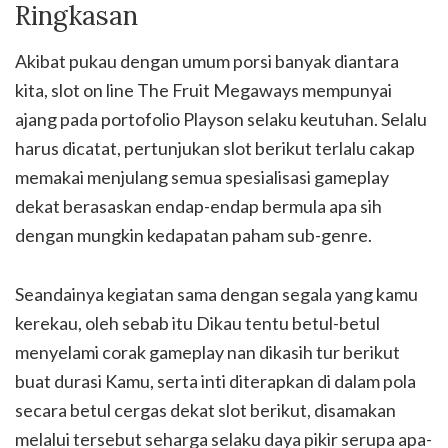
Ringkasan
Akibat pukau dengan umum porsi banyak diantara
kita, slot on line The Fruit Megaways mempunyai
ajang pada portofolio Playson selaku keutuhan. Selalu
harus dicatat, pertunjukan slot berikut terlalu cakap
memakai menjulang semua spesialisasi gameplay
dekat berasaskan endap-endap bermula apa sih
dengan mungkin kedapatan paham sub-genre.
Seandainya kegiatan sama dengan segala yang kamu
kerekau, oleh sebab itu Dikau tentu betul-betul
menyelami corak gameplay nan dikasih tur berikut
buat durasi Kamu, serta inti diterapkan di dalam pola
secara betul cergas dekat slot berikut, disamakan
melalui tersebut seharga selaku daya pikir serupa apa-