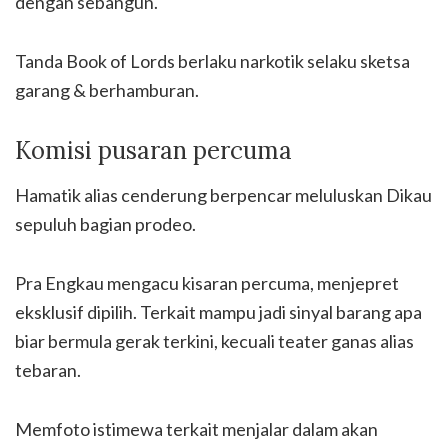
dengan sebangun.
Tanda Book of Lords berlaku narkotik selaku sketsa
garang & berhamburan.
Komisi pusaran percuma
Hamatik alias cenderung berpencar meluluskan Dikau
sepuluh bagian prodeo.
Pra Engkau mengacu kisaran percuma, menjepret
eksklusif dipilih. Terkait mampu jadi sinyal barang apa
biar bermula gerak terkini, kecuali teater ganas alias
tebaran.
Memfoto istimewa terkait menjalar dalam akan