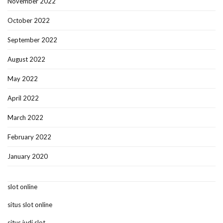
November 2022
October 2022
September 2022
August 2022
May 2022
April 2022
March 2022
February 2022
January 2020
slot online
situs slot online
situs judi slot