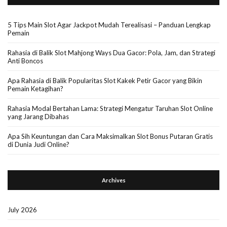
5 Tips Main Slot Agar Jackpot Mudah Terealisasi – Panduan Lengkap
Pemain
Rahasia di Balik Slot Mahjong Ways Dua Gacor: Pola, Jam, dan Strategi
Anti Boncos
Apa Rahasia di Balik Popularitas Slot Kakek Petir Gacor yang Bikin
Pemain Ketagihan?
Rahasia Modal Bertahan Lama: Strategi Mengatur Taruhan Slot Online
yang Jarang Dibahas
Apa Sih Keuntungan dan Cara Maksimalkan Slot Bonus Putaran Gratis
di Dunia Judi Online?
Archives
July 2026