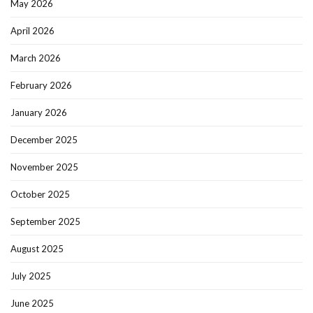
May 2026
April 2026
March 2026
February 2026
January 2026
December 2025
November 2025
October 2025
September 2025
August 2025
July 2025
June 2025