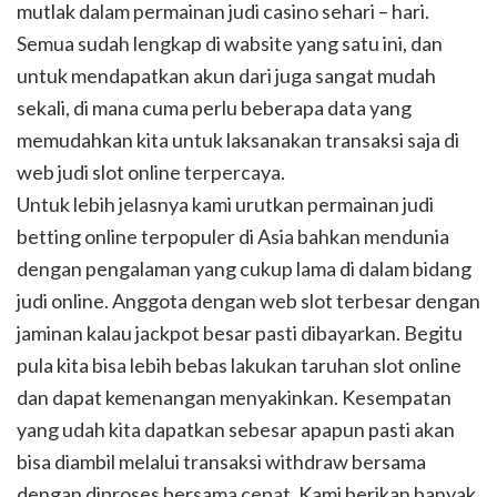
mutlak dalam permainan judi casino sehari – hari.
Semua sudah lengkap di wabsite yang satu ini, dan
untuk mendapatkan akun dari juga sangat mudah
sekali, di mana cuma perlu beberapa data yang
memudahkan kita untuk laksanakan transaksi saja di
web judi slot online terpercaya.
Untuk lebih jelasnya kami urutkan permainan judi
betting online terpopuler di Asia bahkan mendunia
dengan pengalaman yang cukup lama di dalam bidang
judi online. Anggota dengan web slot terbesar dengan
jaminan kalau jackpot besar pasti dibayarkan. Begitu
pula kita bisa lebih bebas lakukan taruhan slot online
dan dapat kemenangan menyakinkan. Kesempatan
yang udah kita dapatkan sebesar apapun pasti akan
bisa diambil melalui transaksi withdraw bersama
dengan diproses bersama cepat. Kami berikan banyak