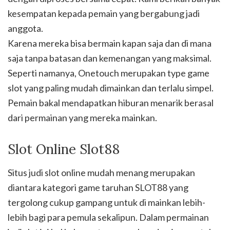
kesempatan kepada pemain yang bergabung jadi
anggota.
Karena mereka bisa bermain kapan saja dan di mana
saja tanpa batasan dan kemenangan yang maksimal.
Seperti namanya, Onetouch merupakan type game
slot yang paling mudah dimainkan dan terlalu simpel.
Pemain bakal mendapatkan hiburan menarik berasal
dari permainan yang mereka mainkan.
Slot Online Slot88
Situs judi slot online mudah menang merupakan
diantara kategori game taruhan SLOT88 yang
tergolong cukup gampang untuk di mainkan lebih-
lebih bagi para pemula sekalipun. Dalam permainan