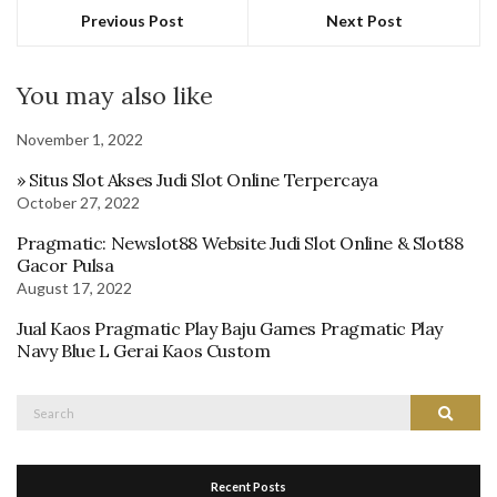
Previous Post
Next Post
You may also like
November 1, 2022
» Situs Slot Akses Judi Slot Online Terpercaya
October 27, 2022
Pragmatic: Newslot88 Website Judi Slot Online & Slot88
Gacor Pulsa
August 17, 2022
Jual Kaos Pragmatic Play Baju Games Pragmatic Play
Navy Blue L Gerai Kaos Custom
Search
Search
for:
Recent Posts