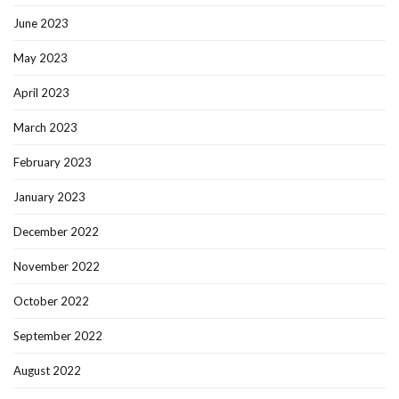
June 2023
May 2023
April 2023
March 2023
February 2023
January 2023
December 2022
November 2022
October 2022
September 2022
August 2022