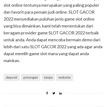
slot online tentunya merupakan yang paling populer
dan favorit para pemain judi online. SLOT GACOR
2022 menyediakan puluhan jenis game slot online
yang bisa dimainkan, kami telah menentukan dari
beragam provider game SLOT GACOR 2022 terbaik
untuk anda. Anda dapat mencoba bermain demo dari
lebih dari satu SLOT GACOR 2022 yang ada agar anda
dapat memlih game slot mana yang dapat anda
mainkan.
deposit
potongan
tanpa
website