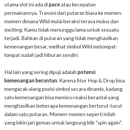
utama slot ini ada di
pace
atau kecepatan
permainannya. Transisi dari putaran biasa ke momen-
momen dimana Wild mulai beraksi terasa mulus dan
exciting. Kamu tidak menunggu lama untuk sesuatu
terjadi. Bahkan di putaran yang tidak menghasilkan
kemenangan besar, melihat simbol Wild melompat-
lompat sudah jadi hiburan sendiri.
Hal lain yang sering dipuji adalah
potensi
kemenangan beruntun
. Karena fitur Hop & Drop bisa
mengacak ulang posisi simbol secara dinamis, kadang
satu kemenangan bisa memicu reaksi berantai yang
menghasilkan beberapa kemenangan berturut-turut
dalam satu putaran. Momen-momen seperti inilah
yang bikin jari gemas untuk langsung klik “spin again”.