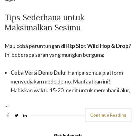
Tips Sederhana untuk
Maksimalkan Sesimu
Mau coba peruntungan di
Rtp Slot Wild Hop & Drop
?
Ini beberapa saran yang mungkin berguna:
Coba Versi Demo Dulu:
Hampir semua platform
menyediakan mode demo. Manfaatkan ini!
Habiskan waktu 15-20 menit untuk memahami alur,
…
Continue Reading
Slot Indonesia