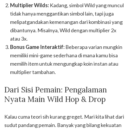
Multiplier Wilds:
Kadang, simbol Wild yang muncul
tidak hanya menggantikan simbol lain, tapi juga
melipatgandakan kemenangan dari kombinasi yang
dibantunya. Misalnya, Wild dengan multiplier 2x
atau 3x.
Bonus Game Interaktif:
Beberapa varian mungkin
memiliki mini-game sederhana di mana kamu bisa
memilih item untuk mengungkap koin instan atau
multiplier tambahan.
Dari Sisi Pemain: Pengalaman
Nyata Main Wild Hop & Drop
Kalau cuma teori sih kurang greget. Mari kita lihat dari
sudut pandang pemain. Banyak yang bilang kekuatan