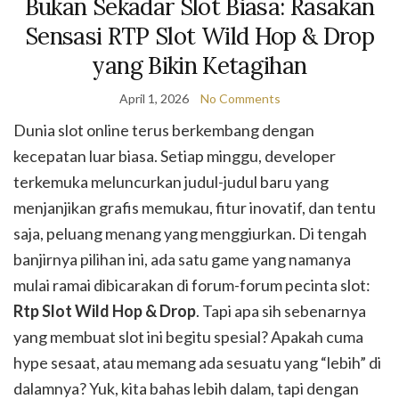
Bukan Sekadar Slot Biasa: Rasakan
Sensasi RTP Slot Wild Hop & Drop
yang Bikin Ketagihan
April 1, 2026
No Comments
Dunia slot online terus berkembang dengan
kecepatan luar biasa. Setiap minggu, developer
terkemuka meluncurkan judul-judul baru yang
menjanjikan grafis memukau, fitur inovatif, dan tentu
saja, peluang menang yang menggiurkan. Di tengah
banjirnya pilihan ini, ada satu game yang namanya
mulai ramai dibicarakan di forum-forum pecinta slot:
Rtp Slot Wild Hop & Drop
. Tapi apa sih sebenarnya
yang membuat slot ini begitu spesial? Apakah cuma
hype sesaat, atau memang ada sesuatu yang “lebih” di
dalamnya? Yuk, kita bahas lebih dalam, tapi dengan