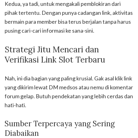
Kedua, ya tadi, untuk mengakali pemblokiran dari
pihak tertentu. Dengan punya cadangan link, aktivitas
bermain para member bisa terus berjalan tanpa harus
pusing cari-cari informasi ke sana-sini.
Strategi Jitu Mencari dan
Verifikasi Link Slot Terbaru
Nah, ini dia bagian yang paling krusial. Gak asal klik link
yang dikirim lewat DM medsos atau nemu di komentar
forum gelap. Butuh pendekatan yang lebih cerdas dan
hati-hati.
Sumber Terpercaya yang Sering
Diabaikan