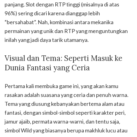
panjang. Slot dengan RTP tinggi (misalnya di atas
96%) sering dicari karena dianggap lebih
“bersahabat”. Nah, kombinasi antara mekanika
permainan yang unik dan RTP yang menguntungkan
inilah yang jadi daya tarik utamanya.
Visual dan Tema: Seperti Masuk ke
Dunia Fantasi yang Ceria
Pertama kali membuka game ini, yang akan kamu
rasakan adalah suasana yang ceria dan penuh warna.
Tema yang diusung kebanyakan bertema alam atau
fantasi, dengan simbol-simbol seperti karakter peri,
jamur ajaib, permata warna-warni, dan tentu saja,
simbol Wild yang biasanya berupa makhluk lucu atau