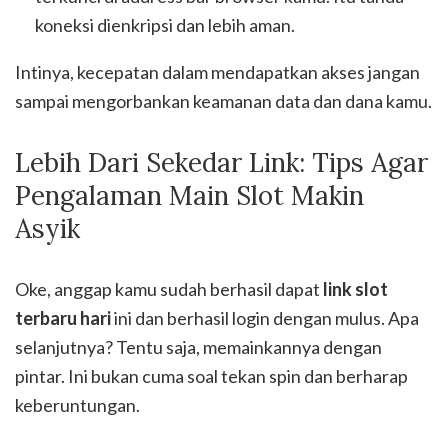
koneksi dienkripsi dan lebih aman.
Intinya, kecepatan dalam mendapatkan akses jangan
sampai mengorbankan keamanan data dan dana kamu.
Lebih Dari Sekedar Link: Tips Agar
Pengalaman Main Slot Makin
Asyik
Oke, anggap kamu sudah berhasil dapat
link slot
terbaru hari
ini dan berhasil login dengan mulus. Apa
selanjutnya? Tentu saja, memainkannya dengan
pintar. Ini bukan cuma soal tekan spin dan berharap
keberuntungan.