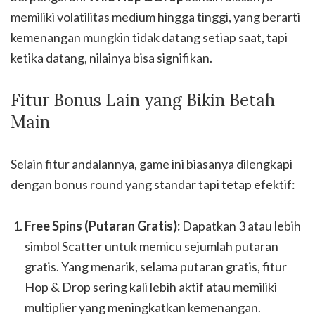
memiliki volatilitas medium hingga tinggi, yang berarti
kemenangan mungkin tidak datang setiap saat, tapi
ketika datang, nilainya bisa signifikan.
Fitur Bonus Lain yang Bikin Betah
Main
Selain fitur andalannya, game ini biasanya dilengkapi
dengan bonus round yang standar tapi tetap efektif:
Free Spins (Putaran Gratis):
Dapatkan 3 atau lebih
simbol Scatter untuk memicu sejumlah putaran
gratis. Yang menarik, selama putaran gratis, fitur
Hop & Drop sering kali lebih aktif atau memiliki
multiplier yang meningkatkan kemenangan.