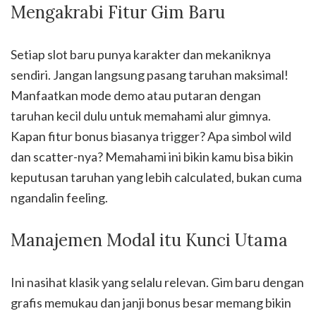
Mengakrabi Fitur Gim Baru
Setiap slot baru punya karakter dan mekaniknya
sendiri. Jangan langsung pasang taruhan maksimal!
Manfaatkan mode demo atau putaran dengan
taruhan kecil dulu untuk memahami alur gimnya.
Kapan fitur bonus biasanya trigger? Apa simbol wild
dan scatter-nya? Memahami ini bikin kamu bisa bikin
keputusan taruhan yang lebih calculated, bukan cuma
ngandalin feeling.
Manajemen Modal itu Kunci Utama
Ini nasihat klasik yang selalu relevan. Gim baru dengan
grafis memukau dan janji bonus besar memang bikin