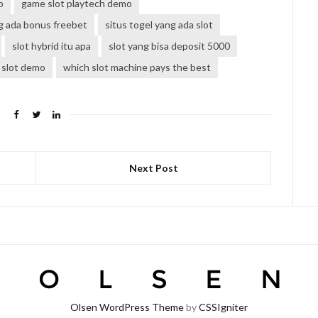
o
game slot playtech demo
ng ada bonus freebet
situs togel yang ada slot
slot hybrid itu apa
slot yang bisa deposit 5000
 slot demo
which slot machine pays the best
Next Post
Olsen WordPress Theme
by
CSSIgniter