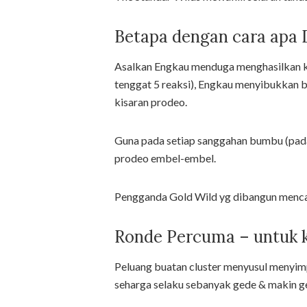
Betapa dengan cara apa
Asalkan Engkau menduga menghasilkan klu
tenggat 5 reaksi), Engkau menyibukkan 
kisaran prodeo.
Guna pada setiap sanggahan bumbu (pad
prodeo embel-embel.
Pengganda Gold Wild yg dibangun mencapa
Ronde Percuma – untuk kis
Peluang buatan cluster menyusul menyimpa
seharga selaku sebanyak gede & makin 