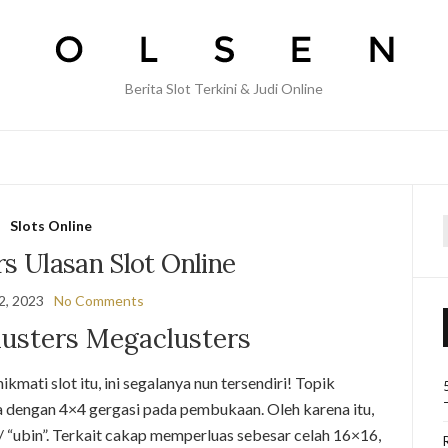
Berita Slot Terkini & Judi Online
Slots Online
f
rs Ulasan Slot Online
12, 2023
No Comments
lusters Megaclusters
ati slot itu, ini segalanya nun tersendiri! Topik
ma dengan 4×4 gergasi pada pembukaan. Oleh karena itu,
/ “ubin”. Terkait cakap memperluas sebesar celah 16×16,