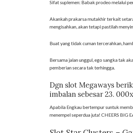
Sifat suplemen: Babak prodeo melalui p
Akankah prakarsa mutakhir terkait seta
mengisahkan, akan tetapi pastilah meny
Buat yang tidak cuman tercerahkan, ha
Bersama jalan unggul, ego sangka tak a
pemberian secara tak terhingga.
Dgn slot Megaways beri
imbalan sebesar 23. 000
Apabila Engkau bertempur suntuk memba
menempel seperdua juta! CHEERS BIG EAR
Slot Star Clusters – G