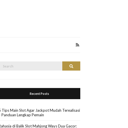
Search
Search
or:
Recent Posts
5 Tips Main Slot Agar Jackpot Mudah Terealisasi
– Panduan Lengkap Pemain
Rahasia di Balik Slot Mahjong Ways Dua Gacor: