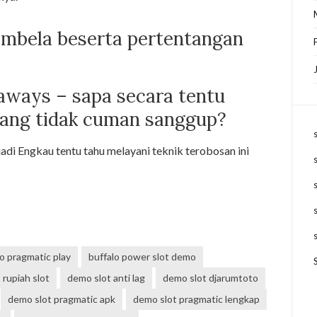
embela beserta pertentangan
aways – sapa secara tentu
 yang tidak cuman sanggup?
i Engkau tentu tahu melayani teknik terobosan ini
o pragmatic play
buffalo power slot demo
rupiah slot
demo slot anti lag
demo slot djarumtoto
demo slot pragmatic apk
demo slot pragmatic lengkap