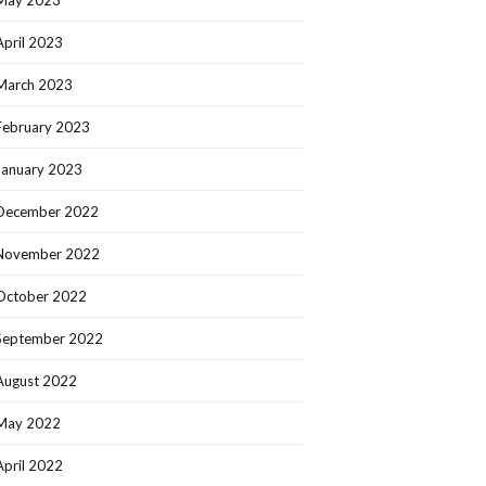
May 2023
April 2023
March 2023
February 2023
January 2023
December 2022
November 2022
October 2022
September 2022
August 2022
May 2022
April 2022