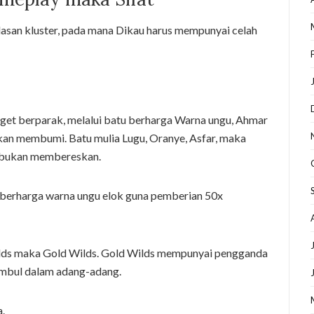
alasan kluster, pada mana Dikau harus mempunyai celah
nget berparak, melalui batu berharga Warna ungu, Ahmar
kan membumi. Batu mulia Lugu, Oranye, Asfar, maka
 bukan membereskan.
berharga warna ungu elok guna pemberian 50x
ilds maka Gold Wilds. Gold Wilds mempunyai pengganda
embul dalam adang-adang.
.