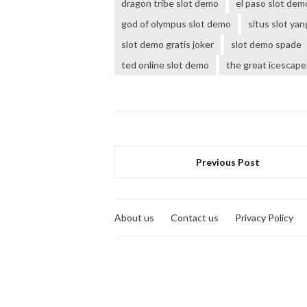
dragon tribe slot demo
el paso slot dem
god of olympus slot demo
situs slot ya
slot demo gratis joker
slot demo spade
ted online slot demo
the great icescape
Previous Post
About us
Contact us
Privacy Policy