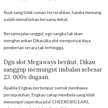
Buat yang tidak cuman tercerahkan, hamba memang
sudah menafsirkan bersama dekat.
Bersama jalan unggul, ego sangka tak akan
mengherankan Dikau jika slot mempunyai daya
pemberian secara tak terhingga.
Dgn slot Megaways berikut, Dikau
sanggup memungut imbalan sebesar
23. 000x dugaan.
Apabila Engkau bertempur suntuk membawa
persepuluhan, Engkau cakap membela uang lelah
menempel seperdua juta! CHEERS BIG EARS,