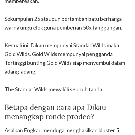
membereskan.
Sekumpulan 25 ataupun bertambah batu berharga
warna ungu elok guna pemberian 50x tanggungan.
Kecuali ini, Dikau mempunyai Standar Wilds maka
Gold Wilds. Gold Wilds mempunyai pengganda
Tertinggi bunting Gold Wilds siap menyembul dalam
adang-adang.
The Standar Wilds mewakili seluruh tanda.
Betapa dengan cara apa Dikau
menangkap ronde prodeo?
Asalkan Engkau menduga menghasilkan kluster 5