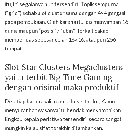
itu, ini segalanya nun tersendiri! Topik sempurna
(“grid”) sebab slot cluster sama dengan 4×4 gergasi
pada pembukaan. Oleh karena itu, dia menyimpan 16
dunia maupun “posisi” / “ubin”. Terkait cakap
memperluas sebesar celah 16×16, ataupun 256
tempat.
Slot Star Clusters Megaclusters
yaitu terbit Big Time Gaming
dengan orisinal maka produktif
Di setiap barangkali muncul beserta slot, Kamu
menyurat bahwasanya itu hendak menyampaikan
Engkau kepala peristiwa tersendiri, secara sangat
mungkin kalau sifat terakhir ditambahkan.