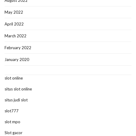
August 2022
May 2022
April 2022
March 2022
February 2022
January 2020
slot online
situs slot online
situs judi slot
slot777
slot mpo
Slot gacor