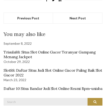
Previous Post
Next Post
You may also like
September 8, 2022
Trisula88: Situs Slot Online Gacor Teranyar Gampang
Menang Jackpot
October 29, 2022
Slot88: Daftar Situs Judi Slot Online Gacor Paling Baik Slot
Gacor 2022
March 23, 2022
Daftar 10 Situs Bandar Judi Slot Online Resmi Bpm-unisba
Search
Search
for: