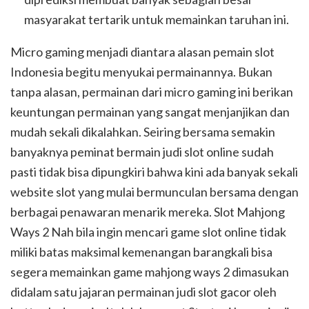
masyarakat tertarik untuk memainkan taruhan ini.
Micro gaming menjadi diantara alasan pemain slot
Indonesia begitu menyukai permainannya. Bukan
tanpa alasan, permainan dari micro gaming ini berikan
keuntungan permainan yang sangat menjanjikan dan
mudah sekali dikalahkan. Seiring bersama semakin
banyaknya peminat bermain judi slot online sudah
pasti tidak bisa dipungkiri bahwa kini ada banyak sekali
website slot yang mulai bermunculan bersama dengan
berbagai penawaran menarik mereka. Slot Mahjong
Ways 2 Nah bila ingin mencari game slot online tidak
miliki batas maksimal kemenangan barangkali bisa
segera memainkan game mahjong ways 2 dimasukan
didalam satu jajaran permainan judi slot gacor oleh