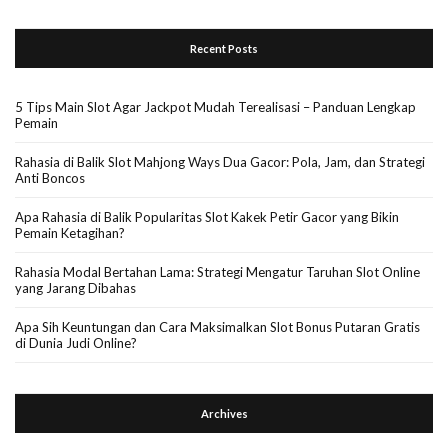
Recent Posts
5 Tips Main Slot Agar Jackpot Mudah Terealisasi – Panduan Lengkap
Pemain
Rahasia di Balik Slot Mahjong Ways Dua Gacor: Pola, Jam, dan Strategi
Anti Boncos
Apa Rahasia di Balik Popularitas Slot Kakek Petir Gacor yang Bikin
Pemain Ketagihan?
Rahasia Modal Bertahan Lama: Strategi Mengatur Taruhan Slot Online
yang Jarang Dibahas
Apa Sih Keuntungan dan Cara Maksimalkan Slot Bonus Putaran Gratis
di Dunia Judi Online?
Archives