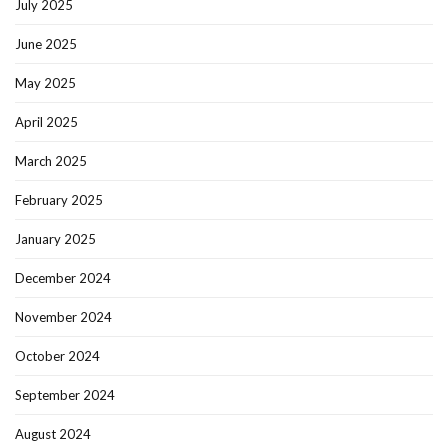
July 2025
June 2025
May 2025
April 2025
March 2025
February 2025
January 2025
December 2024
November 2024
October 2024
September 2024
August 2024