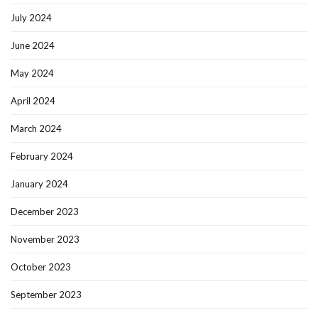
July 2024
June 2024
May 2024
April 2024
March 2024
February 2024
January 2024
December 2023
November 2023
October 2023
September 2023