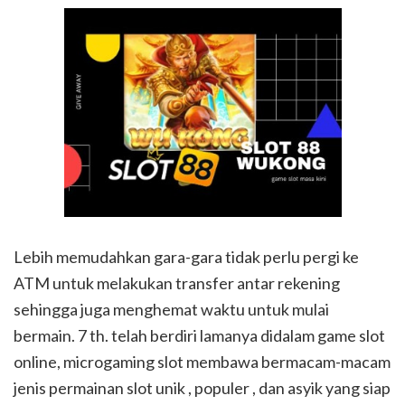
Lebih memudahkan gara-gara tidak perlu pergi ke
ATM untuk melakukan transfer antar rekening
sehingga juga menghemat waktu untuk mulai
bermain. 7 th. telah berdiri lamanya didalam game slot
online, microgaming slot membawa bermacam-macam
jenis permainan slot unik , populer , dan asyik yang siap