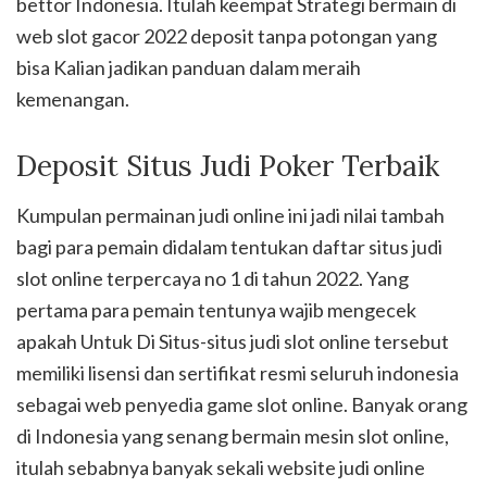
bettor Indonesia. Itulah keempat Strategi bermain di
web slot gacor 2022 deposit tanpa potongan yang
bisa Kalian jadikan panduan dalam meraih
kemenangan.
Deposit Situs Judi Poker Terbaik
Kumpulan permainan judi online ini jadi nilai tambah
bagi para pemain didalam tentukan daftar situs judi
slot online terpercaya no 1 di tahun 2022. Yang
pertama para pemain tentunya wajib mengecek
apakah Untuk Di Situs-situs judi slot online tersebut
memiliki lisensi dan sertifikat resmi seluruh indonesia
sebagai web penyedia game slot online. Banyak orang
di Indonesia yang senang bermain mesin slot online,
itulah sebabnya banyak sekali website judi online