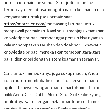
untuk anda mainkan semua. Situs judi slot online
terpercaya senantiasa mengutamakan keamanan dan
kenyamanan untuk para pemain saat
https://mbrcslcc.com/
memasang taruhan untuk
mengawali permainan. Kami selalu menjaga keamanan
knowledge pribadi member agar pemain bisa nyaman
kala menempatkan taruhan dan tidak perlu khawatir
knowledge pribadi mereka akan tersebar, gara-gara
bakal dienkripsi dengan sistem keamanan teranyar.
Cara untuk membuka nya juga cukup mudah, Anda
cuma butuh membuka link dari situs tersebut pada
aplikasi browser yang ada pada smartphone atau pc
milik Anda. Cara Daftar Slot di Situs Slot Online yang
berikutnya yaitu dengan melalui bantuan customer
service. Suatu web resmi pasti telah menjamin