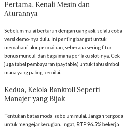
Pertama, Kenali Mesin dan
Aturannya
Sebelum mulai bertaruh dengan uang asli, selalu coba
versi demo-nya dulu. Ini penting banget untuk
memahami alur permainan, seberapa sering fitur
bonus muncul, dan bagaimana perilaku slot-nya. Cek
juga tabel pembayaran (paytable) untuk tahu simbol
mana yang paling bernilai.
Kedua, Kelola Bankroll Seperti
Manajer yang Bijak
Tentukan batas modal sebelum mulai. Jangan tergoda
untuk mengejar kerugian. Ingat, RTP 96.5% bekerja