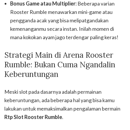
Bonus Game atau Multiplier:
Beberapa varian
Rooster Rumble menawarkan mini-game atau
pengganda acak yang bisa melipatgandakan
kemenanganmu secara instan. Inilah momen di
mana kokokan ayam jago terdengar paling keras!
Strategi Main di Arena Rooster
Rumble: Bukan Cuma Ngandalin
Keberuntungan
Meski slot pada dasarnya adalah permainan
keberuntungan, ada beberapa hal yang bisa kamu
lakukan untuk memaksimalkan pengalaman bermain
Rtp Slot Rooster Rumble
.