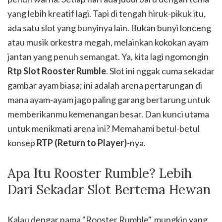
yang lebih kreatif lagi. Tapi di tengah hiruk-pikuk itu,
ada satu slot yang bunyinya lain. Bukan bunyi lonceng
atau musik orkestra megah, melainkan kokokan ayam
jantan yang penuh semangat. Ya, kita lagi ngomongin
Rtp Slot Rooster Rumble
. Slot ini nggak cuma sekadar
gambar ayam biasa; ini adalah arena pertarungan di
mana ayam-ayam jago paling garang bertarung untuk
memberikanmu kemenangan besar. Dan kunci utama
untuk menikmati arena ini? Memahami betul-betul
konsep
RTP (Return to Player)
-nya.
Apa Itu Rooster Rumble? Lebih
Dari Sekadar Slot Bertema Hewan
Kalau dengar nama "Rooster Rumble", mungkin yang