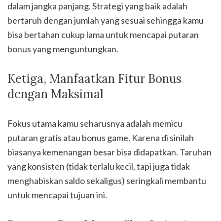
dalam jangka panjang. Strategi yang baik adalah
bertaruh dengan jumlah yang sesuai sehingga kamu
bisa bertahan cukup lama untuk mencapai putaran
bonus yang menguntungkan.
Ketiga, Manfaatkan Fitur Bonus
dengan Maksimal
Fokus utama kamu seharusnya adalah memicu
putaran gratis atau bonus game. Karena di sinilah
biasanya kemenangan besar bisa didapatkan. Taruhan
yang konsisten (tidak terlalu kecil, tapi juga tidak
menghabiskan saldo sekaligus) seringkali membantu
untuk mencapai tujuan ini.