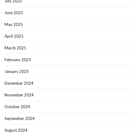
July 2025
June 2025
May 2025
April 2025
March 2025
February 2025
January 2025
December 2024
November 2024
October 2024
September 2024
August 2024