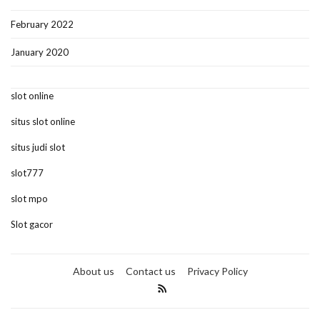
February 2022
January 2020
slot online
situs slot online
situs judi slot
slot777
slot mpo
Slot gacor
About us
Contact us
Privacy Policy