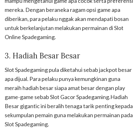
mampu mengetahui game apa cocok serta preferensi
mereka. Dengan beraneka ragam opsi game apa
diberikan, para pelaku nggak akan mendapati bosan
untuk berkelanjutan melakukan permainan di Slot
Online Spadegaming.
3. Hadiah Besar Besar
Slot Spadegaming pula diketahui sebab jackpot besar
apa dijual. Para pelaku punya kemungkinan guna
meraih hadiah besar siapa amat besar dengan play
game-game sebab Slot Gacor Spadegaming.Hadiah
Besar gigantic ini beralih tenaga tarik penting kepada
sekumpulan pemain guna melakukan permainan pada
Slot Spadegaming.