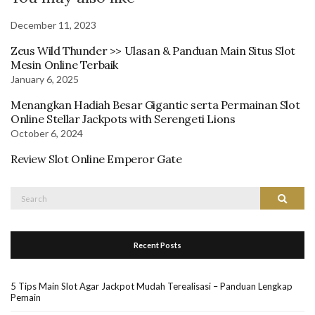
December 11, 2023
Zeus Wild Thunder >> Ulasan & Panduan Main Situs Slot
Mesin Online Terbaik
January 6, 2025
Menangkan Hadiah Besar Gigantic serta Permainan Slot
Online Stellar Jackpots with Serengeti Lions
October 6, 2024
Review Slot Online Emperor Gate
Search
Search
for:
Recent Posts
5 Tips Main Slot Agar Jackpot Mudah Terealisasi – Panduan Lengkap
Pemain